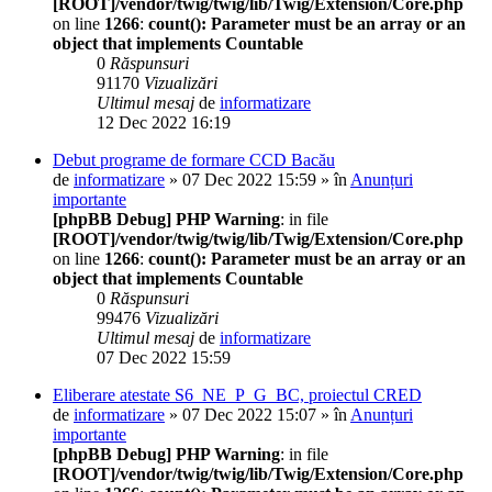
[ROOT]/vendor/twig/twig/lib/Twig/Extension/Core.php
on line
1266
:
count(): Parameter must be an array or an
object that implements Countable
0
Răspunsuri
91170
Vizualizări
Ultimul mesaj
de
informatizare
12 Dec 2022 16:19
Debut programe de formare CCD Bacău
de
informatizare
» 07 Dec 2022 15:59 » în
Anunțuri
importante
[phpBB Debug] PHP Warning
: in file
[ROOT]/vendor/twig/twig/lib/Twig/Extension/Core.php
on line
1266
:
count(): Parameter must be an array or an
object that implements Countable
0
Răspunsuri
99476
Vizualizări
Ultimul mesaj
de
informatizare
07 Dec 2022 15:59
Eliberare atestate S6_NE_P_G_BC, proiectul CRED
de
informatizare
» 07 Dec 2022 15:07 » în
Anunțuri
importante
[phpBB Debug] PHP Warning
: in file
[ROOT]/vendor/twig/twig/lib/Twig/Extension/Core.php