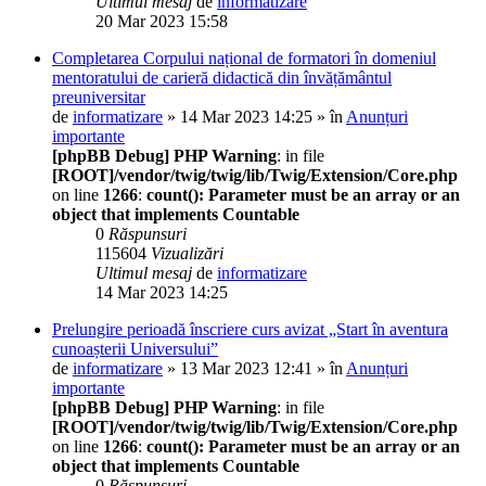
Ultimul mesaj
de
informatizare
20 Mar 2023 15:58
Completarea Corpului național de formatori în domeniul
mentoratului de carieră didactică din învățământul
preuniversitar
de
informatizare
» 14 Mar 2023 14:25 » în
Anunțuri
importante
[phpBB Debug] PHP Warning
: in file
[ROOT]/vendor/twig/twig/lib/Twig/Extension/Core.php
on line
1266
:
count(): Parameter must be an array or an
object that implements Countable
0
Răspunsuri
115604
Vizualizări
Ultimul mesaj
de
informatizare
14 Mar 2023 14:25
Prelungire perioadă înscriere curs avizat „Start în aventura
cunoașterii Universului”
de
informatizare
» 13 Mar 2023 12:41 » în
Anunțuri
importante
[phpBB Debug] PHP Warning
: in file
[ROOT]/vendor/twig/twig/lib/Twig/Extension/Core.php
on line
1266
:
count(): Parameter must be an array or an
object that implements Countable
0
Răspunsuri