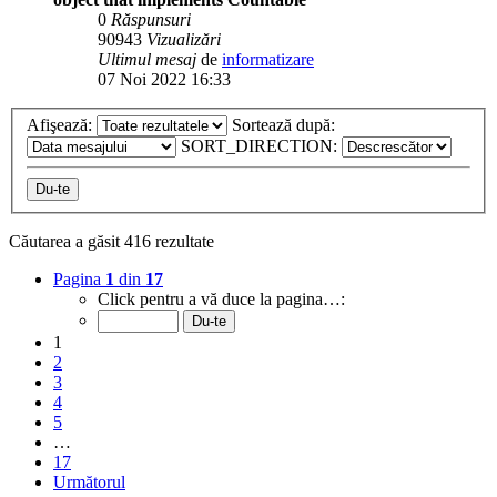
0
Răspunsuri
90943
Vizualizări
Ultimul mesaj
de
informatizare
07 Noi 2022 16:33
Afişează:
Sortează după:
SORT_DIRECTION:
Căutarea a găsit 416 rezultate
Pagina
1
din
17
Click pentru a vă duce la pagina…:
1
2
3
4
5
…
17
Următorul