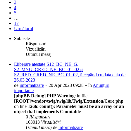
3
4
5
…
17
Următorul
Subiecte
Răspunsuri
Vizualizări
Ultimul mesaj
Eliberare atestate S12_BC_NE_G,
S2_MNG_CRED_NE_BC_01_02 și
S2_RED_CRED_NE_BC_01_02, începând cu data data de
26.03.2023
de
informatizare
» 20 Apr 2023 09:28 » în
Anunțuri
importante
[phpBB Debug] PHP Warning
: in file
[ROOT]/vendor/twig/twig/lib/Twig/Extension/Core.php
on line
1266
:
count(): Parameter must be an array or an
object that implements Countable
0
Răspunsuri
163013
Vizualizări
Ultimul mesaj
de
informatizare