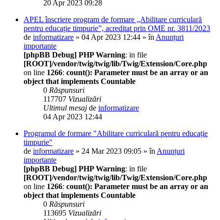
20 Apr 2023 09:28
APEL înscriere program de formare „Abilitare curriculară
pentru educație timpurie”, acreditat prin OME nr. 3811/2023
de
informatizare
» 04 Apr 2023 12:44 » în
Anunțuri
importante
[phpBB Debug] PHP Warning
: in file
[ROOT]/vendor/twig/twig/lib/Twig/Extension/Core.php
on line
1266
:
count(): Parameter must be an array or an
object that implements Countable
0
Răspunsuri
117707
Vizualizări
Ultimul mesaj
de
informatizare
04 Apr 2023 12:44
Programul de formare "Abilitare curriculară pentru educație
timpurie"
de
informatizare
» 24 Mar 2023 09:05 » în
Anunțuri
importante
[phpBB Debug] PHP Warning
: in file
[ROOT]/vendor/twig/twig/lib/Twig/Extension/Core.php
on line
1266
:
count(): Parameter must be an array or an
object that implements Countable
0
Răspunsuri
113695
Vizualizări