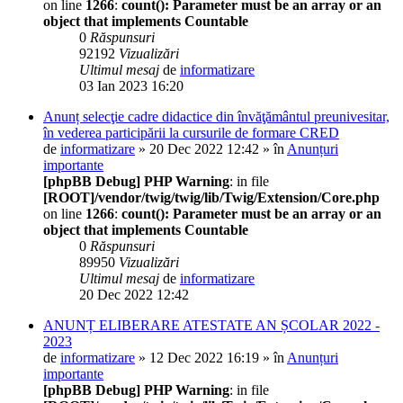
on line
1266
:
count(): Parameter must be an array or an
object that implements Countable
0
Răspunsuri
92192
Vizualizări
Ultimul mesaj
de
informatizare
03 Ian 2023 16:20
Anunț selecţie cadre didactice din învăţământul preunivesitar,
în vederea participării la cursurile de formare CRED
de
informatizare
» 20 Dec 2022 12:42 » în
Anunțuri
importante
[phpBB Debug] PHP Warning
: in file
[ROOT]/vendor/twig/twig/lib/Twig/Extension/Core.php
on line
1266
:
count(): Parameter must be an array or an
object that implements Countable
0
Răspunsuri
89950
Vizualizări
Ultimul mesaj
de
informatizare
20 Dec 2022 12:42
ANUNȚ ELIBERARE ATESTATE AN ȘCOLAR 2022 -
2023
de
informatizare
» 12 Dec 2022 16:19 » în
Anunțuri
importante
[phpBB Debug] PHP Warning
: in file