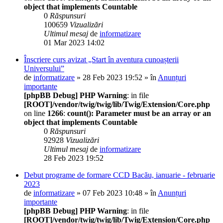
object that implements Countable
0
Răspunsuri
100659
Vizualizări
Ultimul mesaj
de
informatizare
01 Mar 2023 14:02
Înscriere curs avizat „Start în aventura cunoașterii
Universului”
de
informatizare
» 28 Feb 2023 19:52 » în
Anunțuri
importante
[phpBB Debug] PHP Warning
: in file
[ROOT]/vendor/twig/twig/lib/Twig/Extension/Core.php
on line
1266
:
count(): Parameter must be an array or an
object that implements Countable
0
Răspunsuri
92928
Vizualizări
Ultimul mesaj
de
informatizare
28 Feb 2023 19:52
Debut programe de formare CCD Bacău, ianuarie - februarie
2023
de
informatizare
» 07 Feb 2023 10:48 » în
Anunțuri
importante
[phpBB Debug] PHP Warning
: in file
[ROOT]/vendor/twig/twig/lib/Twig/Extension/Core.php