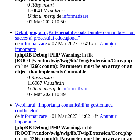
0
Răspunsuri
120041
Vizualizări
Ultimul mesaj
de
informatizare
07 Mar 2023 10:50
Debut program „Parteneriatul școală-familie-comunitate – un
succes al procesului educațional”
de
informatizare
» 07 Mar 2023 10:49 » în
Anunțuri
importante
[phpBB Debug] PHP Warning
: in file
[ROOT]/vendor/twig/twig/lib/Twig/Extension/Core.php
on line
1266
:
count(): Parameter must be an array or an
object that implements Countable
0
Răspunsuri
116987
Vizualizări
Ultimul mesaj
de
informatizare
07 Mar 2023 10:49
Webinarul „Importanța comunicării în gestionarea
conflictelor”
de
informatizare
» 01 Mar 2023 14:02 » în
Anunțuri
importante
[phpBB Debug] PHP Warning
: in file
[ROOT]/vendor/twig/twig/lib/Twig/Extension/Core.php
on line
1266
:
count(): Parameter must be an array or an