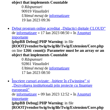
object that implements Countable
0
Răspunsuri
90919
Vizualizări
Ultimul mesaj
de
informatizare
19 Ian 2023 09:36
Debut program online acreditat „Didactici digitale CLOUD”
de
informatizare
» 17 Ian 2023 08:50 » în
Anunțuri
importante
[phpBB Debug] PHP Warning
: in file
[ROOT]/vendor/twig/twig/lib/Twig/Extension/Core.php
on line
1266
:
count(): Parameter must be an array or an
object that implements Countable
0
Răspunsuri
92861
Vizualizări
Ultimul mesaj
de
informatizare
17 Ian 2023 08:50
Înscriere cursuri avizate: „Inițiere în eTwinning” și
„Dezvoltarea instituțională prin proiecte cu finanțare
europeană”
de
informatizare
» 09 Ian 2023 12:52 » în
Anunțuri
importante
[phpBB Debug] PHP Warning
: in file
[ROOT]/vendor/twig/twig/lib/Twig/Extension/Core.php