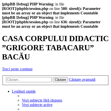
[phpBB Debug] PHP Warning
: in file
[ROOT]/phpbb/session.php
on line
580
:
sizeof(): Parameter
must be an array or an object that implements Countable
[phpBB Debug] PHP Warning
: in file
[ROOT]/phpbb/session.php
on line
636
:
sizeof(): Parameter
must be an array or an object that implements Countable
CASA CORPULUI DIDACTIC
”GRIGORE TABACARU”
BACĂU
Treci peste conţinut
Căutare avansată
Căutare
Legături rapide
Vezi subiecte fără răspuns
Vezi subiecte active