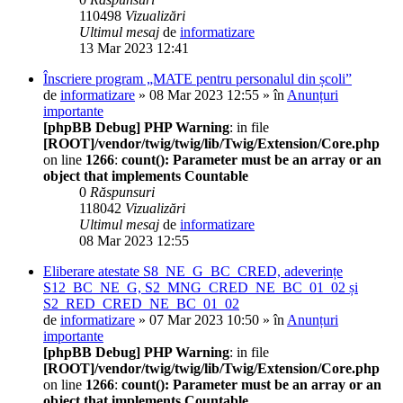
110498
Vizualizări
Ultimul mesaj
de
informatizare
13 Mar 2023 12:41
Înscriere program „MATE pentru personalul din școli”
de
informatizare
» 08 Mar 2023 12:55 » în
Anunțuri
importante
[phpBB Debug] PHP Warning
: in file
[ROOT]/vendor/twig/twig/lib/Twig/Extension/Core.php
on line
1266
:
count(): Parameter must be an array or an
object that implements Countable
0
Răspunsuri
118042
Vizualizări
Ultimul mesaj
de
informatizare
08 Mar 2023 12:55
Eliberare atestate S8_NE_G_BC_CRED, adeverințe
S12_BC_NE_G, S2_MNG_CRED_NE_BC_01_02 și
S2_RED_CRED_NE_BC_01_02
de
informatizare
» 07 Mar 2023 10:50 » în
Anunțuri
importante
[phpBB Debug] PHP Warning
: in file
[ROOT]/vendor/twig/twig/lib/Twig/Extension/Core.php
on line
1266
:
count(): Parameter must be an array or an
object that implements Countable