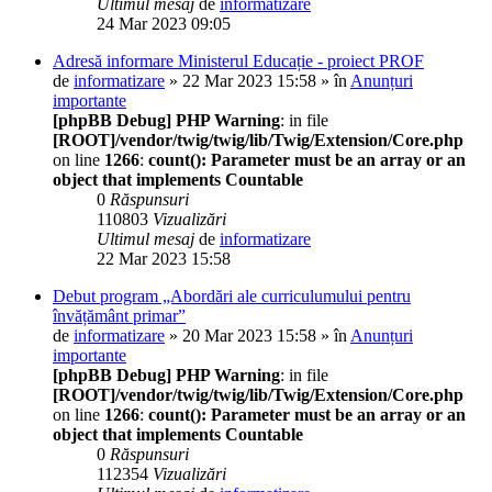
Ultimul mesaj
de
informatizare
24 Mar 2023 09:05
Adresă informare Ministerul Educație - proiect PROF
de
informatizare
» 22 Mar 2023 15:58 » în
Anunțuri
importante
[phpBB Debug] PHP Warning
: in file
[ROOT]/vendor/twig/twig/lib/Twig/Extension/Core.php
on line
1266
:
count(): Parameter must be an array or an
object that implements Countable
0
Răspunsuri
110803
Vizualizări
Ultimul mesaj
de
informatizare
22 Mar 2023 15:58
Debut program „Abordări ale curriculumului pentru
învățământ primar”
de
informatizare
» 20 Mar 2023 15:58 » în
Anunțuri
importante
[phpBB Debug] PHP Warning
: in file
[ROOT]/vendor/twig/twig/lib/Twig/Extension/Core.php
on line
1266
:
count(): Parameter must be an array or an
object that implements Countable
0
Răspunsuri
112354
Vizualizări