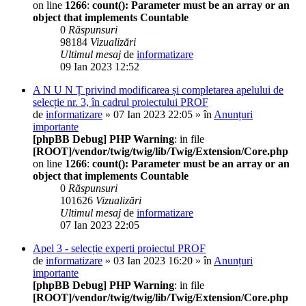
on line
1266
:
count(): Parameter must be an array or an
object that implements Countable
0
Răspunsuri
98184
Vizualizări
Ultimul mesaj
de
informatizare
09 Ian 2023 12:52
A N U N Ț privind modificarea și completarea apelului de
selecție nr. 3, în cadrul proiectului PROF
de
informatizare
» 07 Ian 2023 22:05 » în
Anunțuri
importante
[phpBB Debug] PHP Warning
: in file
[ROOT]/vendor/twig/twig/lib/Twig/Extension/Core.php
on line
1266
:
count(): Parameter must be an array or an
object that implements Countable
0
Răspunsuri
101626
Vizualizări
Ultimul mesaj
de
informatizare
07 Ian 2023 22:05
Apel 3 - selecție experti proiectul PROF
de
informatizare
» 03 Ian 2023 16:20 » în
Anunțuri
importante
[phpBB Debug] PHP Warning
: in file
[ROOT]/vendor/twig/twig/lib/Twig/Extension/Core.php