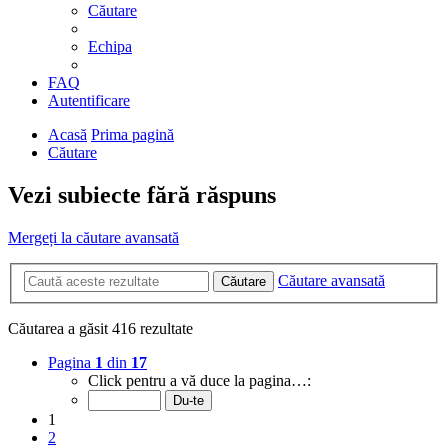
Căutare
Echipa
FAQ
Autentificare
Acasă
Prima pagină
Căutare
Vezi subiecte fără răspuns
Mergeți la căutare avansată
Căutare avansată
Căutare
Căutarea a găsit 416 rezultate
Pagina
1
din
17
Click pentru a vă duce la pagina…:
1
2