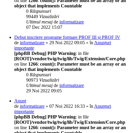
on line
1266
:
count(): Parameter must be an array or an
object that implements Countable
0
Răspunsuri
99449
Vizualizări
Ultimul mesaj
de
informatizare
07 Dec 2022 15:07
Debut inscriere programe formare PROF III și PROF IV
de
informatizare
» 29 Noi 2022 09:05 » în
Anunțuri
importante
[phpBB Debug] PHP Warning
: in file
[ROOT]/vendor/twig/twig/lib/Twig/Extension/Core.php
on line
1266
:
count(): Parameter must be an array or an
object that implements Countable
0
Răspunsuri
90973
Vizualizări
Ultimul mesaj
de
informatizare
29 Noi 2022 09:05
Anunț
de
informatizare
» 07 Noi 2022 16:33 » în
Anunțuri
importante
[phpBB Debug] PHP Warning
: in file
[ROOT]/vendor/twig/twig/lib/Twig/Extension/Core.php
on line
1266
:
count(): Parameter must be an array or an
object that implements Countable