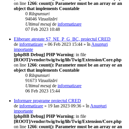
on line
1266
:
count(): Parameter must be an array or an
object that implements Countable
0
Răspunsuri
94046
Vizualizări
Ultimul mesaj
de
informatizare
07 Feb 2023 10:48
Eliberare atestate S7_NE_P_G_BC, proiectul CRED
de
informatizare
» 06 Feb 2023 15:44 » în
Anunțuri
importante
[phpBB Debug] PHP Warning
: in file
[ROOT]/vendor/twig/twig/lib/Twig/Extension/Core.php
on line
1266
:
count(): Parameter must be an array or an
object that implements Countable
0
Răspunsuri
91673
Vizualizări
Ultimul mesaj
de
informatizare
06 Feb 2023 15:44
Informare programe proiectul CRED
de
informatizare
» 19 Ian 2023 09:36 » în
Anunțuri
importante
[phpBB Debug] PHP Warning
: in file
[ROOT]/vendor/twig/twig/lib/Twig/Extension/Core.php
on line
1266
:
count(): Parameter must be an array or an