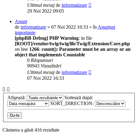
Ultimul mesaj
de
informatizare
29 Noi 2022 09:05
Anunț
de
informatizare
» 07 Noi 2022 16:33 » în
Anunțuri
importante
[phpBB Debug] PHP Warning
: in file
[ROOT]/vendor/twig/twig/lib/Twig/Extension/Core.php
on line
1266
:
count(): Parameter must be an array or an
object that implements Countable
0
Răspunsuri
90943
Vizualizări
Ultimul mesaj
de
informatizare
07 Noi 2022 16:33
Afişează:
Sortează după:
SORT_DIRECTION:
Căutarea a găsit 416 rezultate