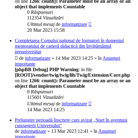
on line
1266
:
count(): Parameter must be an array or an
object that implements Countable
0
Răspunsuri
112354
Vizualizări
Ultimul mesaj
de
informatizare
20 Mar 2023 15:58
Completarea Corpului național de formatori în domeniul
mentoratului de carieră didactică din învățământul
preuniversitar
de
informatizare
» 14 Mar 2023 14:25 » în
Anunțuri
importante
[phpBB Debug] PHP Warning
: in file
[ROOT]/vendor/twig/twig/lib/Twig/Extension/Core.php
on line
1266
:
count(): Parameter must be an array or an
object that implements Countable
0
Răspunsuri
115601
Vizualizări
Ultimul mesaj
de
informatizare
14 Mar 2023 14:25
Prelungire perioadă înscriere curs avizat „Start în aventura
cunoașterii Universului”
de
informatizare
» 13 Mar 2023 12:41 » în
Anunțuri
importante