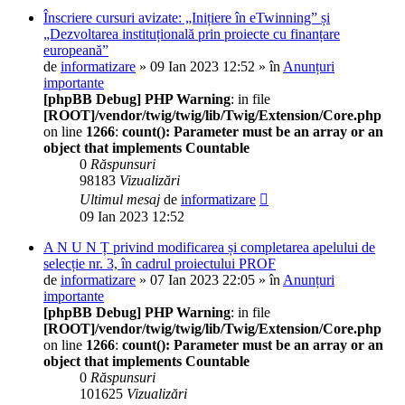
Înscriere cursuri avizate: „Inițiere în eTwinning” și
„Dezvoltarea instituțională prin proiecte cu finanțare
europeană”
de
informatizare
» 09 Ian 2023 12:52 » în
Anunțuri
importante
[phpBB Debug] PHP Warning
: in file
[ROOT]/vendor/twig/twig/lib/Twig/Extension/Core.php
on line
1266
:
count(): Parameter must be an array or an
object that implements Countable
0
Răspunsuri
98183
Vizualizări
Ultimul mesaj
de
informatizare
09 Ian 2023 12:52
A N U N Ț privind modificarea și completarea apelului de
selecție nr. 3, în cadrul proiectului PROF
de
informatizare
» 07 Ian 2023 22:05 » în
Anunțuri
importante
[phpBB Debug] PHP Warning
: in file
[ROOT]/vendor/twig/twig/lib/Twig/Extension/Core.php
on line
1266
:
count(): Parameter must be an array or an
object that implements Countable
0
Răspunsuri
101625
Vizualizări