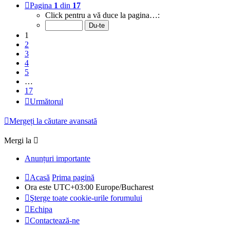
Pagina
1
din
17
Click pentru a vă duce la pagina…:
1
2
3
4
5
…
17
Următorul
Mergeți la căutare avansată
Mergi la
Anunțuri importante
Acasă
Prima pagină
Ora este UTC+03:00 Europe/Bucharest
Şterge toate cookie-urile forumului
Echipa
Contactează-ne