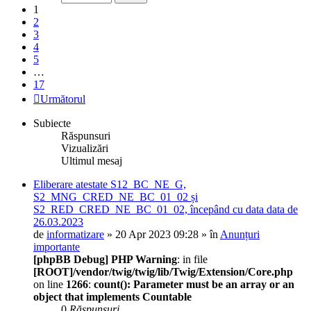
1
2
3
4
5
…
17
Următorul
Subiecte
Răspunsuri
Vizualizări
Ultimul mesaj
Eliberare atestate S12_BC_NE_G,
S2_MNG_CRED_NE_BC_01_02 și
S2_RED_CRED_NE_BC_01_02, începând cu data data de
26.03.2023
de
informatizare
» 20 Apr 2023 09:28 » în
Anunțuri
importante
[phpBB Debug] PHP Warning
: in file
[ROOT]/vendor/twig/twig/lib/Twig/Extension/Core.php
on line
1266
:
count(): Parameter must be an array or an
object that implements Countable
0
Răspunsuri