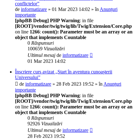
conflictelor”
de
informatizare
» 01 Mar 2023 14:02 » în
Anunțuri
importante
[phpBB Debug] PHP Warning
: in file
[ROOT]/vendor/twig/twig/lib/Twig/Extension/Core.php
on line
1266
:
count(): Parameter must be an array or an
object that implements Countable
0
Răspunsuri
100659
Vizualizări
Ultimul mesaj
de
informatizare
01 Mar 2023 14:02
Înscriere curs avizat „Start în aventura cunoașterii
Universului”
de
informatizare
» 28 Feb 2023 19:52 » în
Anunțuri
importante
[phpBB Debug] PHP Warning
: in file
[ROOT]/vendor/twig/twig/lib/Twig/Extension/Core.php
on line
1266
:
count(): Parameter must be an array or an
object that implements Countable
0
Răspunsuri
92926
Vizualizări
Ultimul mesaj
de
informatizare
28 Feb 2023 19:52