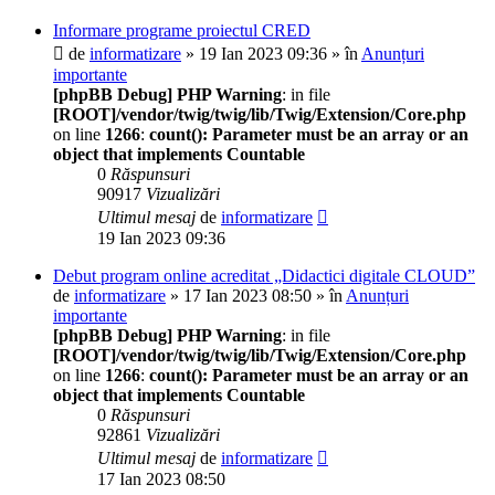
Informare programe proiectul CRED
de
informatizare
» 19 Ian 2023 09:36 » în
Anunțuri
importante
[phpBB Debug] PHP Warning
: in file
[ROOT]/vendor/twig/twig/lib/Twig/Extension/Core.php
on line
1266
:
count(): Parameter must be an array or an
object that implements Countable
0
Răspunsuri
90917
Vizualizări
Ultimul mesaj
de
informatizare
19 Ian 2023 09:36
Debut program online acreditat „Didactici digitale CLOUD”
de
informatizare
» 17 Ian 2023 08:50 » în
Anunțuri
importante
[phpBB Debug] PHP Warning
: in file
[ROOT]/vendor/twig/twig/lib/Twig/Extension/Core.php
on line
1266
:
count(): Parameter must be an array or an
object that implements Countable
0
Răspunsuri
92861
Vizualizări
Ultimul mesaj
de
informatizare
17 Ian 2023 08:50