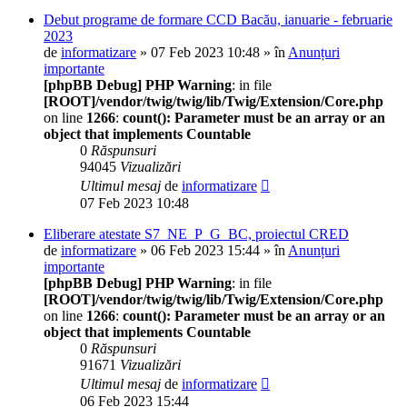
Debut programe de formare CCD Bacău, ianuarie - februarie
2023
de
informatizare
» 07 Feb 2023 10:48 » în
Anunțuri
importante
[phpBB Debug] PHP Warning
: in file
[ROOT]/vendor/twig/twig/lib/Twig/Extension/Core.php
on line
1266
:
count(): Parameter must be an array or an
object that implements Countable
0
Răspunsuri
94045
Vizualizări
Ultimul mesaj
de
informatizare
07 Feb 2023 10:48
Eliberare atestate S7_NE_P_G_BC, proiectul CRED
de
informatizare
» 06 Feb 2023 15:44 » în
Anunțuri
importante
[phpBB Debug] PHP Warning
: in file
[ROOT]/vendor/twig/twig/lib/Twig/Extension/Core.php
on line
1266
:
count(): Parameter must be an array or an
object that implements Countable
0
Răspunsuri
91671
Vizualizări
Ultimul mesaj
de
informatizare
06 Feb 2023 15:44