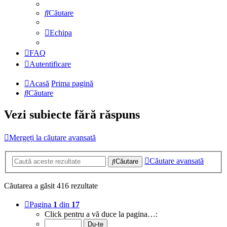
Căutare
Echipa
FAQ
Autentificare
Acasă
Prima pagină
Căutare
Vezi subiecte fără răspuns
Mergeți la căutare avansată
Căutare avansată
Căutare
Căutarea a găsit 416 rezultate
Pagina
1
din
17
Click pentru a vă duce la pagina…: