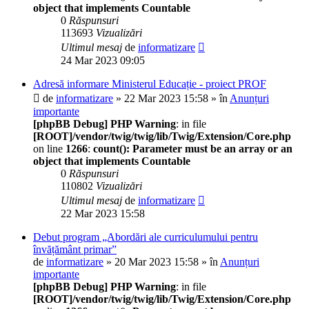
object that implements Countable
0
Răspunsuri
113693
Vizualizări
Ultimul mesaj
de
informatizare
24 Mar 2023 09:05
Adresă informare Ministerul Educație - proiect PROF
de
informatizare
» 22 Mar 2023 15:58 » în
Anunțuri
importante
[phpBB Debug] PHP Warning
: in file
[ROOT]/vendor/twig/twig/lib/Twig/Extension/Core.php
on line
1266
:
count(): Parameter must be an array or an
object that implements Countable
0
Răspunsuri
110802
Vizualizări
Ultimul mesaj
de
informatizare
22 Mar 2023 15:58
Debut program „Abordări ale curriculumului pentru
învățământ primar”
de
informatizare
» 20 Mar 2023 15:58 » în
Anunțuri
importante
[phpBB Debug] PHP Warning
: in file
[ROOT]/vendor/twig/twig/lib/Twig/Extension/Core.php