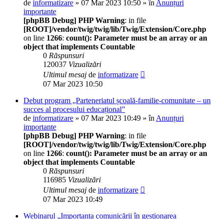
de
informatizare
» 07 Mar 2023 10:50 » în
Anunțuri
importante
[phpBB Debug] PHP Warning
: in file
[ROOT]/vendor/twig/twig/lib/Twig/Extension/Core.php
on line
1266
:
count(): Parameter must be an array or an
object that implements Countable
0
Răspunsuri
120037
Vizualizări
Ultimul mesaj
de
informatizare
07 Mar 2023 10:50
Debut program „Parteneriatul școală-familie-comunitate – un
succes al procesului educațional”
de
informatizare
» 07 Mar 2023 10:49 » în
Anunțuri
importante
[phpBB Debug] PHP Warning
: in file
[ROOT]/vendor/twig/twig/lib/Twig/Extension/Core.php
on line
1266
:
count(): Parameter must be an array or an
object that implements Countable
0
Răspunsuri
116985
Vizualizări
Ultimul mesaj
de
informatizare
07 Mar 2023 10:49
Webinarul „Importanța comunicării în gestionarea