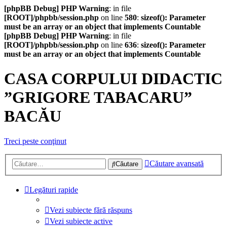
[phpBB Debug] PHP Warning
: in file
[ROOT]/phpbb/session.php
on line
580
:
sizeof(): Parameter
must be an array or an object that implements Countable
[phpBB Debug] PHP Warning
: in file
[ROOT]/phpbb/session.php
on line
636
:
sizeof(): Parameter
must be an array or an object that implements Countable
CASA CORPULUI DIDACTIC
”GRIGORE TABACARU”
BACĂU
Treci peste conţinut
Căutare avansată
Căutare
Legături rapide
Vezi subiecte fără răspuns
Vezi subiecte active