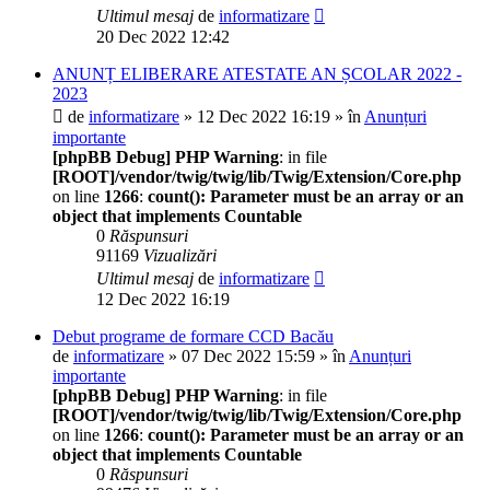
Ultimul mesaj
de
informatizare
20 Dec 2022 12:42
ANUNȚ ELIBERARE ATESTATE AN ȘCOLAR 2022 -
2023
de
informatizare
» 12 Dec 2022 16:19 » în
Anunțuri
importante
[phpBB Debug] PHP Warning
: in file
[ROOT]/vendor/twig/twig/lib/Twig/Extension/Core.php
on line
1266
:
count(): Parameter must be an array or an
object that implements Countable
0
Răspunsuri
91169
Vizualizări
Ultimul mesaj
de
informatizare
12 Dec 2022 16:19
Debut programe de formare CCD Bacău
de
informatizare
» 07 Dec 2022 15:59 » în
Anunțuri
importante
[phpBB Debug] PHP Warning
: in file
[ROOT]/vendor/twig/twig/lib/Twig/Extension/Core.php
on line
1266
:
count(): Parameter must be an array or an
object that implements Countable
0
Răspunsuri