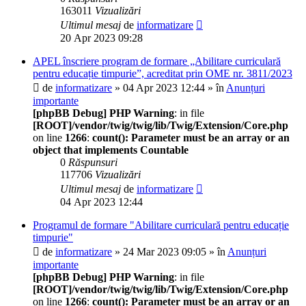
163011
Vizualizări
Ultimul mesaj
de
informatizare
20 Apr 2023 09:28
APEL înscriere program de formare „Abilitare curriculară
pentru educație timpurie”, acreditat prin OME nr. 3811/2023
de
informatizare
» 04 Apr 2023 12:44 » în
Anunțuri
importante
[phpBB Debug] PHP Warning
: in file
[ROOT]/vendor/twig/twig/lib/Twig/Extension/Core.php
on line
1266
:
count(): Parameter must be an array or an
object that implements Countable
0
Răspunsuri
117706
Vizualizări
Ultimul mesaj
de
informatizare
04 Apr 2023 12:44
Programul de formare "Abilitare curriculară pentru educație
timpurie"
de
informatizare
» 24 Mar 2023 09:05 » în
Anunțuri
importante
[phpBB Debug] PHP Warning
: in file
[ROOT]/vendor/twig/twig/lib/Twig/Extension/Core.php
on line
1266
:
count(): Parameter must be an array or an