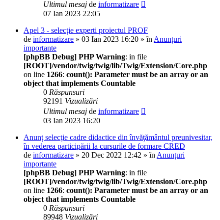
Ultimul mesaj
de
informatizare
07 Ian 2023 22:05
Apel 3 - selecție experti proiectul PROF
de
informatizare
» 03 Ian 2023 16:20 » în
Anunțuri
importante
[phpBB Debug] PHP Warning
: in file
[ROOT]/vendor/twig/twig/lib/Twig/Extension/Core.php
on line
1266
:
count(): Parameter must be an array or an
object that implements Countable
0
Răspunsuri
92191
Vizualizări
Ultimul mesaj
de
informatizare
03 Ian 2023 16:20
Anunț selecţie cadre didactice din învăţământul preunivesitar,
în vederea participării la cursurile de formare CRED
de
informatizare
» 20 Dec 2022 12:42 » în
Anunțuri
importante
[phpBB Debug] PHP Warning
: in file
[ROOT]/vendor/twig/twig/lib/Twig/Extension/Core.php
on line
1266
:
count(): Parameter must be an array or an
object that implements Countable
0
Răspunsuri
89948
Vizualizări