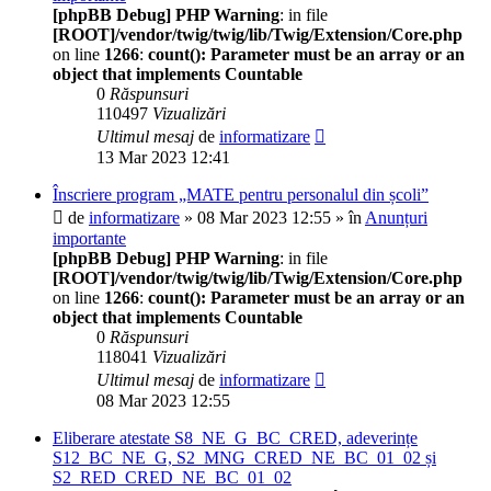
[phpBB Debug] PHP Warning
: in file
[ROOT]/vendor/twig/twig/lib/Twig/Extension/Core.php
on line
1266
:
count(): Parameter must be an array or an
object that implements Countable
0
Răspunsuri
110497
Vizualizări
Ultimul mesaj
de
informatizare
13 Mar 2023 12:41
Înscriere program „MATE pentru personalul din școli”
de
informatizare
» 08 Mar 2023 12:55 » în
Anunțuri
importante
[phpBB Debug] PHP Warning
: in file
[ROOT]/vendor/twig/twig/lib/Twig/Extension/Core.php
on line
1266
:
count(): Parameter must be an array or an
object that implements Countable
0
Răspunsuri
118041
Vizualizări
Ultimul mesaj
de
informatizare
08 Mar 2023 12:55
Eliberare atestate S8_NE_G_BC_CRED, adeverințe
S12_BC_NE_G, S2_MNG_CRED_NE_BC_01_02 și
S2_RED_CRED_NE_BC_01_02