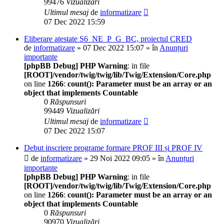
99476
Vizualizări
Ultimul mesaj
de
informatizare
07 Dec 2022 15:59
Eliberare atestate S6_NE_P_G_BC, proiectul CRED
de
informatizare
» 07 Dec 2022 15:07 » în
Anunțuri
importante
[phpBB Debug] PHP Warning
: in file
[ROOT]/vendor/twig/twig/lib/Twig/Extension/Core.php
on line
1266
:
count(): Parameter must be an array or an
object that implements Countable
0
Răspunsuri
99449
Vizualizări
Ultimul mesaj
de
informatizare
07 Dec 2022 15:07
Debut inscriere programe formare PROF III și PROF IV
de
informatizare
» 29 Noi 2022 09:05 » în
Anunțuri
importante
[phpBB Debug] PHP Warning
: in file
[ROOT]/vendor/twig/twig/lib/Twig/Extension/Core.php
on line
1266
:
count(): Parameter must be an array or an
object that implements Countable
0
Răspunsuri
90970
Vizualizări