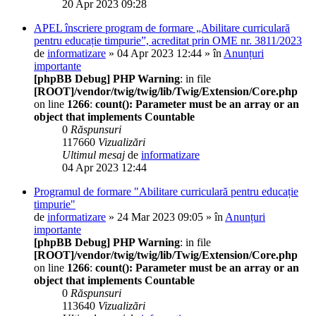
20 Apr 2023 09:28
APEL înscriere program de formare „Abilitare curriculară
pentru educație timpurie”, acreditat prin OME nr. 3811/2023
de
informatizare
» 04 Apr 2023 12:44 » în
Anunțuri
importante
[phpBB Debug] PHP Warning
: in file
[ROOT]/vendor/twig/twig/lib/Twig/Extension/Core.php
on line
1266
:
count(): Parameter must be an array or an
object that implements Countable
0
Răspunsuri
117660
Vizualizări
Ultimul mesaj
de
informatizare
04 Apr 2023 12:44
Programul de formare "Abilitare curriculară pentru educație
timpurie"
de
informatizare
» 24 Mar 2023 09:05 » în
Anunțuri
importante
[phpBB Debug] PHP Warning
: in file
[ROOT]/vendor/twig/twig/lib/Twig/Extension/Core.php
on line
1266
:
count(): Parameter must be an array or an
object that implements Countable
0
Răspunsuri
113640
Vizualizări