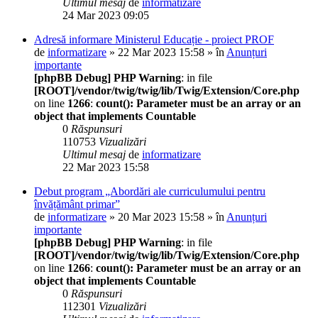
Ultimul mesaj
de
informatizare
24 Mar 2023 09:05
Adresă informare Ministerul Educație - proiect PROF
de
informatizare
» 22 Mar 2023 15:58 » în
Anunțuri
importante
[phpBB Debug] PHP Warning
: in file
[ROOT]/vendor/twig/twig/lib/Twig/Extension/Core.php
on line
1266
:
count(): Parameter must be an array or an
object that implements Countable
0
Răspunsuri
110753
Vizualizări
Ultimul mesaj
de
informatizare
22 Mar 2023 15:58
Debut program „Abordări ale curriculumului pentru
învățământ primar”
de
informatizare
» 20 Mar 2023 15:58 » în
Anunțuri
importante
[phpBB Debug] PHP Warning
: in file
[ROOT]/vendor/twig/twig/lib/Twig/Extension/Core.php
on line
1266
:
count(): Parameter must be an array or an
object that implements Countable
0
Răspunsuri
112301
Vizualizări