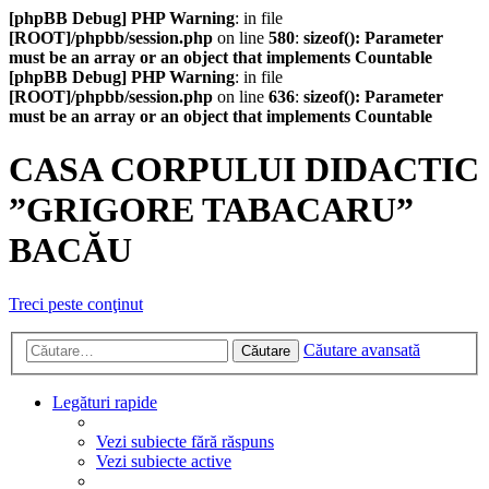
[phpBB Debug] PHP Warning
: in file
[ROOT]/phpbb/session.php
on line
580
:
sizeof(): Parameter
must be an array or an object that implements Countable
[phpBB Debug] PHP Warning
: in file
[ROOT]/phpbb/session.php
on line
636
:
sizeof(): Parameter
must be an array or an object that implements Countable
CASA CORPULUI DIDACTIC
”GRIGORE TABACARU”
BACĂU
Treci peste conţinut
Căutare avansată
Căutare
Legături rapide
Vezi subiecte fără răspuns
Vezi subiecte active