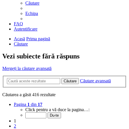
Căutare
Echipa
FAQ
Autentificare
Acasă
Prima pagină
Căutare
Vezi subiecte fără răspuns
Mergeți la căutare avansată
Căutare avansată
Căutare
Căutarea a găsit 416 rezultate
Pagina
1
din
17
Click pentru a vă duce la pagina…:
1
2