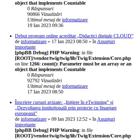
object that implements Countable
0
Răspunsuri
90866
Vizualizări
Ultimul mesaj
de
informatizare
19 Ian 2023 09:36
Debut program online acreditat „Didactici digitale CLOUD”
de
informatizare
» 17 Ian 2023 08:50 » în
Anunțuri
importante
[phpBB Debug] PHP Warning
: in file
[ROOT]/vendor/twig/twig/lib/Twig/Extension/Core.php
on line
1266
:
count(): Parameter must be an array or an
object that implements Countable
0
Răspunsuri
92792
Vizualizări
Ultimul mesaj
de
informatizare
17 Ian 2023 08:50
Înscriere cursuri avizate: „Inițiere în eTwinning” și
„Dezvoltarea instituțională prin proiecte cu finanțare
europeană”
de
informatizare
» 09 Ian 2023 12:52 » în
Anunțuri
importante
[phpBB Debug] PHP Warning
: in file
[ROOT]/vendor/twig/twig/lib/Twig/Extension/Core.php