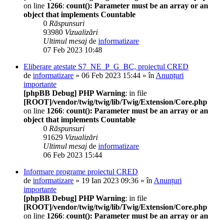
on line
1266
:
count(): Parameter must be an array or an
object that implements Countable
0
Răspunsuri
93980
Vizualizări
Ultimul mesaj
de
informatizare
07 Feb 2023 10:48
Eliberare atestate S7_NE_P_G_BC, proiectul CRED
de
informatizare
» 06 Feb 2023 15:44 » în
Anunțuri
importante
[phpBB Debug] PHP Warning
: in file
[ROOT]/vendor/twig/twig/lib/Twig/Extension/Core.php
on line
1266
:
count(): Parameter must be an array or an
object that implements Countable
0
Răspunsuri
91629
Vizualizări
Ultimul mesaj
de
informatizare
06 Feb 2023 15:44
Informare programe proiectul CRED
de
informatizare
» 19 Ian 2023 09:36 » în
Anunțuri
importante
[phpBB Debug] PHP Warning
: in file
[ROOT]/vendor/twig/twig/lib/Twig/Extension/Core.php
on line
1266
:
count(): Parameter must be an array or an