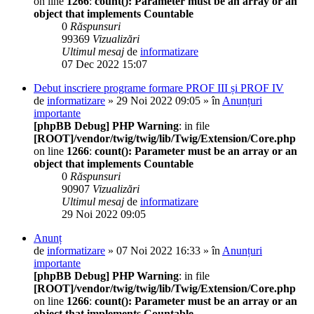
on line
1266
:
count(): Parameter must be an array or an
object that implements Countable
0
Răspunsuri
99369
Vizualizări
Ultimul mesaj
de
informatizare
07 Dec 2022 15:07
Debut inscriere programe formare PROF III și PROF IV
de
informatizare
» 29 Noi 2022 09:05 » în
Anunțuri
importante
[phpBB Debug] PHP Warning
: in file
[ROOT]/vendor/twig/twig/lib/Twig/Extension/Core.php
on line
1266
:
count(): Parameter must be an array or an
object that implements Countable
0
Răspunsuri
90907
Vizualizări
Ultimul mesaj
de
informatizare
29 Noi 2022 09:05
Anunț
de
informatizare
» 07 Noi 2022 16:33 » în
Anunțuri
importante
[phpBB Debug] PHP Warning
: in file
[ROOT]/vendor/twig/twig/lib/Twig/Extension/Core.php
on line
1266
:
count(): Parameter must be an array or an
object that implements Countable