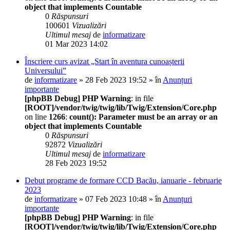
object that implements Countable
0
Răspunsuri
100601
Vizualizări
Ultimul mesaj
de
informatizare
01 Mar 2023 14:02
Înscriere curs avizat „Start în aventura cunoașterii
Universului”
de
informatizare
» 28 Feb 2023 19:52 » în
Anunțuri
importante
[phpBB Debug] PHP Warning
: in file
[ROOT]/vendor/twig/twig/lib/Twig/Extension/Core.php
on line
1266
:
count(): Parameter must be an array or an
object that implements Countable
0
Răspunsuri
92872
Vizualizări
Ultimul mesaj
de
informatizare
28 Feb 2023 19:52
Debut programe de formare CCD Bacău, ianuarie - februarie
2023
de
informatizare
» 07 Feb 2023 10:48 » în
Anunțuri
importante
[phpBB Debug] PHP Warning
: in file
[ROOT]/vendor/twig/twig/lib/Twig/Extension/Core.php