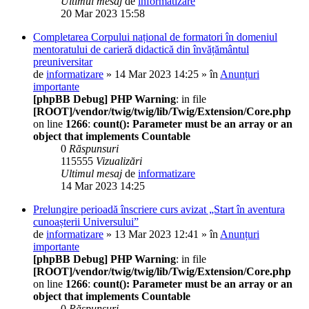
Ultimul mesaj
de
informatizare
20 Mar 2023 15:58
Completarea Corpului național de formatori în domeniul
mentoratului de carieră didactică din învățământul
preuniversitar
de
informatizare
» 14 Mar 2023 14:25 » în
Anunțuri
importante
[phpBB Debug] PHP Warning
: in file
[ROOT]/vendor/twig/twig/lib/Twig/Extension/Core.php
on line
1266
:
count(): Parameter must be an array or an
object that implements Countable
0
Răspunsuri
115555
Vizualizări
Ultimul mesaj
de
informatizare
14 Mar 2023 14:25
Prelungire perioadă înscriere curs avizat „Start în aventura
cunoașterii Universului”
de
informatizare
» 13 Mar 2023 12:41 » în
Anunțuri
importante
[phpBB Debug] PHP Warning
: in file
[ROOT]/vendor/twig/twig/lib/Twig/Extension/Core.php
on line
1266
:
count(): Parameter must be an array or an
object that implements Countable
0
Răspunsuri