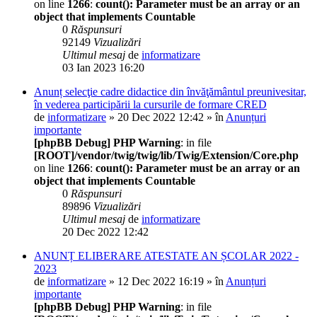
on line
1266
:
count(): Parameter must be an array or an
object that implements Countable
0
Răspunsuri
92149
Vizualizări
Ultimul mesaj
de
informatizare
03 Ian 2023 16:20
Anunț selecţie cadre didactice din învăţământul preunivesitar,
în vederea participării la cursurile de formare CRED
de
informatizare
» 20 Dec 2022 12:42 » în
Anunțuri
importante
[phpBB Debug] PHP Warning
: in file
[ROOT]/vendor/twig/twig/lib/Twig/Extension/Core.php
on line
1266
:
count(): Parameter must be an array or an
object that implements Countable
0
Răspunsuri
89896
Vizualizări
Ultimul mesaj
de
informatizare
20 Dec 2022 12:42
ANUNȚ ELIBERARE ATESTATE AN ȘCOLAR 2022 -
2023
de
informatizare
» 12 Dec 2022 16:19 » în
Anunțuri
importante
[phpBB Debug] PHP Warning
: in file