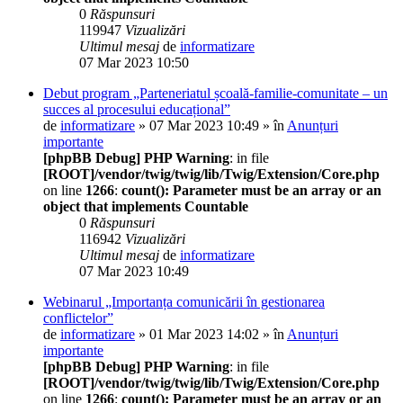
0
Răspunsuri
119947
Vizualizări
Ultimul mesaj
de
informatizare
07 Mar 2023 10:50
Debut program „Parteneriatul școală-familie-comunitate – un
succes al procesului educațional”
de
informatizare
» 07 Mar 2023 10:49 » în
Anunțuri
importante
[phpBB Debug] PHP Warning
: in file
[ROOT]/vendor/twig/twig/lib/Twig/Extension/Core.php
on line
1266
:
count(): Parameter must be an array or an
object that implements Countable
0
Răspunsuri
116942
Vizualizări
Ultimul mesaj
de
informatizare
07 Mar 2023 10:49
Webinarul „Importanța comunicării în gestionarea
conflictelor”
de
informatizare
» 01 Mar 2023 14:02 » în
Anunțuri
importante
[phpBB Debug] PHP Warning
: in file
[ROOT]/vendor/twig/twig/lib/Twig/Extension/Core.php
on line
1266
:
count(): Parameter must be an array or an