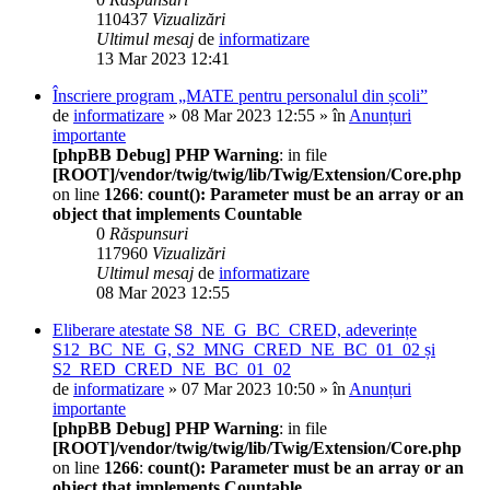
110437
Vizualizări
Ultimul mesaj
de
informatizare
13 Mar 2023 12:41
Înscriere program „MATE pentru personalul din școli”
de
informatizare
» 08 Mar 2023 12:55 » în
Anunțuri
importante
[phpBB Debug] PHP Warning
: in file
[ROOT]/vendor/twig/twig/lib/Twig/Extension/Core.php
on line
1266
:
count(): Parameter must be an array or an
object that implements Countable
0
Răspunsuri
117960
Vizualizări
Ultimul mesaj
de
informatizare
08 Mar 2023 12:55
Eliberare atestate S8_NE_G_BC_CRED, adeverințe
S12_BC_NE_G, S2_MNG_CRED_NE_BC_01_02 și
S2_RED_CRED_NE_BC_01_02
de
informatizare
» 07 Mar 2023 10:50 » în
Anunțuri
importante
[phpBB Debug] PHP Warning
: in file
[ROOT]/vendor/twig/twig/lib/Twig/Extension/Core.php
on line
1266
:
count(): Parameter must be an array or an
object that implements Countable