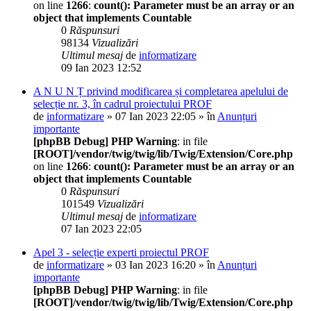
on line
1266
:
count(): Parameter must be an array or an
object that implements Countable
0
Răspunsuri
98134
Vizualizări
Ultimul mesaj
de
informatizare
09 Ian 2023 12:52
A N U N Ț privind modificarea și completarea apelului de
selecție nr. 3, în cadrul proiectului PROF
de
informatizare
» 07 Ian 2023 22:05 » în
Anunțuri
importante
[phpBB Debug] PHP Warning
: in file
[ROOT]/vendor/twig/twig/lib/Twig/Extension/Core.php
on line
1266
:
count(): Parameter must be an array or an
object that implements Countable
0
Răspunsuri
101549
Vizualizări
Ultimul mesaj
de
informatizare
07 Ian 2023 22:05
Apel 3 - selecție experti proiectul PROF
de
informatizare
» 03 Ian 2023 16:20 » în
Anunțuri
importante
[phpBB Debug] PHP Warning
: in file
[ROOT]/vendor/twig/twig/lib/Twig/Extension/Core.php