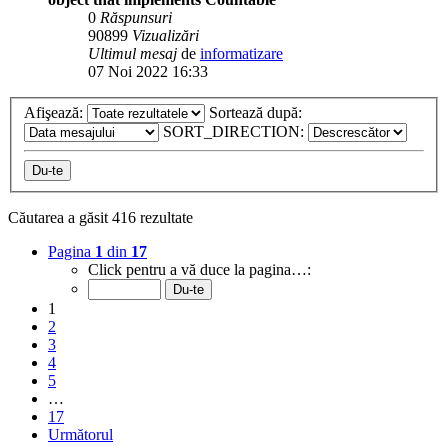
0
Răspunsuri
90899
Vizualizări
Ultimul mesaj
de
informatizare
07 Noi 2022 16:33
Afişează:
Sortează după:
SORT_DIRECTION:
Căutarea a găsit 416 rezultate
Pagina
1
din
17
Click pentru a vă duce la pagina…:
1
2
3
4
5
…
17
Următorul