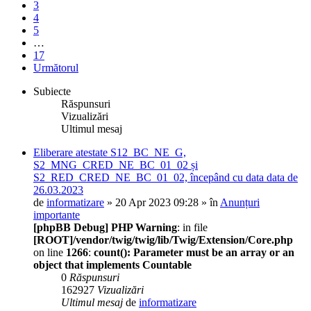
3
4
5
…
17
Următorul
Subiecte
Răspunsuri
Vizualizări
Ultimul mesaj
Eliberare atestate S12_BC_NE_G,
S2_MNG_CRED_NE_BC_01_02 și
S2_RED_CRED_NE_BC_01_02, începând cu data data de
26.03.2023
de
informatizare
» 20 Apr 2023 09:28 » în
Anunțuri
importante
[phpBB Debug] PHP Warning
: in file
[ROOT]/vendor/twig/twig/lib/Twig/Extension/Core.php
on line
1266
:
count(): Parameter must be an array or an
object that implements Countable
0
Răspunsuri
162927
Vizualizări
Ultimul mesaj
de
informatizare