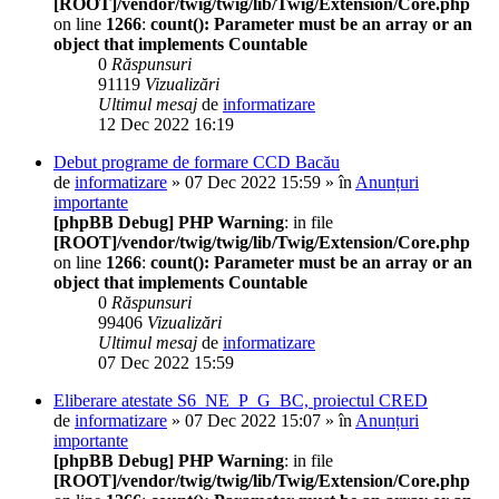
[ROOT]/vendor/twig/twig/lib/Twig/Extension/Core.php
on line
1266
:
count(): Parameter must be an array or an
object that implements Countable
0
Răspunsuri
91119
Vizualizări
Ultimul mesaj
de
informatizare
12 Dec 2022 16:19
Debut programe de formare CCD Bacău
de
informatizare
» 07 Dec 2022 15:59 » în
Anunțuri
importante
[phpBB Debug] PHP Warning
: in file
[ROOT]/vendor/twig/twig/lib/Twig/Extension/Core.php
on line
1266
:
count(): Parameter must be an array or an
object that implements Countable
0
Răspunsuri
99406
Vizualizări
Ultimul mesaj
de
informatizare
07 Dec 2022 15:59
Eliberare atestate S6_NE_P_G_BC, proiectul CRED
de
informatizare
» 07 Dec 2022 15:07 » în
Anunțuri
importante
[phpBB Debug] PHP Warning
: in file
[ROOT]/vendor/twig/twig/lib/Twig/Extension/Core.php