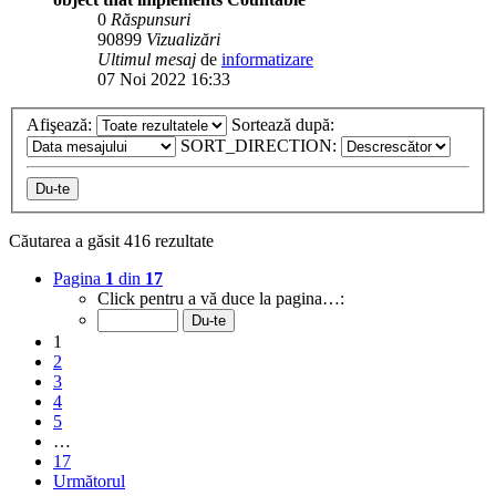
0
Răspunsuri
90899
Vizualizări
Ultimul mesaj
de
informatizare
07 Noi 2022 16:33
Afişează:
Sortează după:
SORT_DIRECTION:
Căutarea a găsit 416 rezultate
Pagina
1
din
17
Click pentru a vă duce la pagina…:
1
2
3
4
5
…
17
Următorul