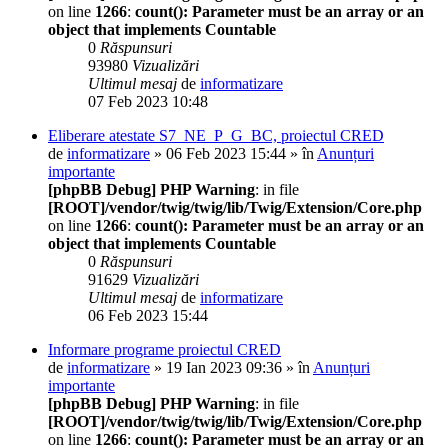
on line
1266
:
count(): Parameter must be an array or an
object that implements Countable
0
Răspunsuri
93980
Vizualizări
Ultimul mesaj
de
informatizare
07 Feb 2023 10:48
Eliberare atestate S7_NE_P_G_BC, proiectul CRED
de
informatizare
» 06 Feb 2023 15:44 » în
Anunțuri
importante
[phpBB Debug] PHP Warning
: in file
[ROOT]/vendor/twig/twig/lib/Twig/Extension/Core.php
on line
1266
:
count(): Parameter must be an array or an
object that implements Countable
0
Răspunsuri
91629
Vizualizări
Ultimul mesaj
de
informatizare
06 Feb 2023 15:44
Informare programe proiectul CRED
de
informatizare
» 19 Ian 2023 09:36 » în
Anunțuri
importante
[phpBB Debug] PHP Warning
: in file
[ROOT]/vendor/twig/twig/lib/Twig/Extension/Core.php
on line
1266
:
count(): Parameter must be an array or an