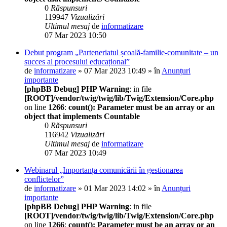
0
Răspunsuri
119947
Vizualizări
Ultimul mesaj
de
informatizare
07 Mar 2023 10:50
Debut program „Parteneriatul școală-familie-comunitate – un
succes al procesului educațional”
de
informatizare
» 07 Mar 2023 10:49 » în
Anunțuri
importante
[phpBB Debug] PHP Warning
: in file
[ROOT]/vendor/twig/twig/lib/Twig/Extension/Core.php
on line
1266
:
count(): Parameter must be an array or an
object that implements Countable
0
Răspunsuri
116942
Vizualizări
Ultimul mesaj
de
informatizare
07 Mar 2023 10:49
Webinarul „Importanța comunicării în gestionarea
conflictelor”
de
informatizare
» 01 Mar 2023 14:02 » în
Anunțuri
importante
[phpBB Debug] PHP Warning
: in file
[ROOT]/vendor/twig/twig/lib/Twig/Extension/Core.php
on line
1266
:
count(): Parameter must be an array or an