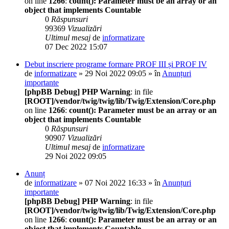
on line
1266
:
count(): Parameter must be an array or an
object that implements Countable
0
Răspunsuri
99369
Vizualizări
Ultimul mesaj
de
informatizare
07 Dec 2022 15:07
Debut inscriere programe formare PROF III și PROF IV
de
informatizare
» 29 Noi 2022 09:05 » în
Anunțuri
importante
[phpBB Debug] PHP Warning
: in file
[ROOT]/vendor/twig/twig/lib/Twig/Extension/Core.php
on line
1266
:
count(): Parameter must be an array or an
object that implements Countable
0
Răspunsuri
90907
Vizualizări
Ultimul mesaj
de
informatizare
29 Noi 2022 09:05
Anunț
de
informatizare
» 07 Noi 2022 16:33 » în
Anunțuri
importante
[phpBB Debug] PHP Warning
: in file
[ROOT]/vendor/twig/twig/lib/Twig/Extension/Core.php
on line
1266
:
count(): Parameter must be an array or an
object that implements Countable