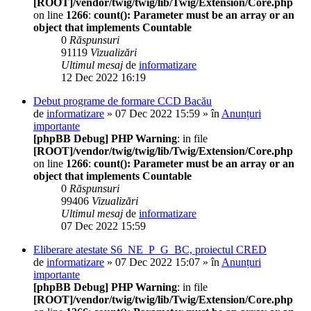
[ROOT]/vendor/twig/twig/lib/Twig/Extension/Core.php
on line
1266
:
count(): Parameter must be an array or an
object that implements Countable
0
Răspunsuri
91119
Vizualizări
Ultimul mesaj
de
informatizare
12 Dec 2022 16:19
Debut programe de formare CCD Bacău
de
informatizare
» 07 Dec 2022 15:59 » în
Anunțuri
importante
[phpBB Debug] PHP Warning
: in file
[ROOT]/vendor/twig/twig/lib/Twig/Extension/Core.php
on line
1266
:
count(): Parameter must be an array or an
object that implements Countable
0
Răspunsuri
99406
Vizualizări
Ultimul mesaj
de
informatizare
07 Dec 2022 15:59
Eliberare atestate S6_NE_P_G_BC, proiectul CRED
de
informatizare
» 07 Dec 2022 15:07 » în
Anunțuri
importante
[phpBB Debug] PHP Warning
: in file
[ROOT]/vendor/twig/twig/lib/Twig/Extension/Core.php