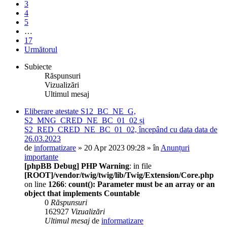
3
4
5
…
17
Următorul
Subiecte
Răspunsuri
Vizualizări
Ultimul mesaj
Eliberare atestate S12_BC_NE_G,
S2_MNG_CRED_NE_BC_01_02 și
S2_RED_CRED_NE_BC_01_02, începând cu data data de
26.03.2023
de
informatizare
» 20 Apr 2023 09:28 » în
Anunțuri
importante
[phpBB Debug] PHP Warning
: in file
[ROOT]/vendor/twig/twig/lib/Twig/Extension/Core.php
on line
1266
:
count(): Parameter must be an array or an
object that implements Countable
0
Răspunsuri
162927
Vizualizări
Ultimul mesaj
de
informatizare