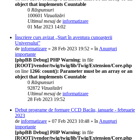
object that implements Countable
0
Răspunsuri
100601
Vizualizări
Ultimul mesaj
de
informatizare
01 Mar 2023 14:02
Înscriere curs avizat „Start în aventura cunoașterii
Universului”
de
informatizare
» 28 Feb 2023 19:52 » în
Anunțuri
importante
[phpBB Debug] PHP Warning
: in file
[ROOT]/vendor/twig/twig/lib/Twig/Extension/Core.php
on line
1266
:
count(): Parameter must be an array or an
object that implements Countable
0
Răspunsuri
92872
Vizualizări
Ultimul mesaj
de
informatizare
28 Feb 2023 19:52
Debut programe de formare CCD Bacău, ianuarie - februarie
2023
de
informatizare
» 07 Feb 2023 10:48 » în
Anunțuri
importante
[phpBB Debug] PHP Warning
: in file
[ROOT]/vendor/twig/twig/lib/Twig/Extension/Core.php