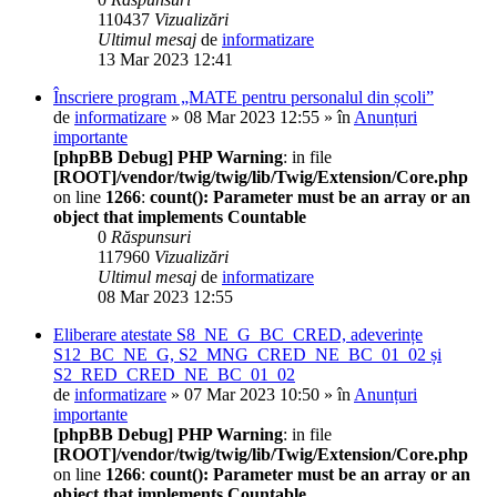
110437
Vizualizări
Ultimul mesaj
de
informatizare
13 Mar 2023 12:41
Înscriere program „MATE pentru personalul din școli”
de
informatizare
» 08 Mar 2023 12:55 » în
Anunțuri
importante
[phpBB Debug] PHP Warning
: in file
[ROOT]/vendor/twig/twig/lib/Twig/Extension/Core.php
on line
1266
:
count(): Parameter must be an array or an
object that implements Countable
0
Răspunsuri
117960
Vizualizări
Ultimul mesaj
de
informatizare
08 Mar 2023 12:55
Eliberare atestate S8_NE_G_BC_CRED, adeverințe
S12_BC_NE_G, S2_MNG_CRED_NE_BC_01_02 și
S2_RED_CRED_NE_BC_01_02
de
informatizare
» 07 Mar 2023 10:50 » în
Anunțuri
importante
[phpBB Debug] PHP Warning
: in file
[ROOT]/vendor/twig/twig/lib/Twig/Extension/Core.php
on line
1266
:
count(): Parameter must be an array or an
object that implements Countable