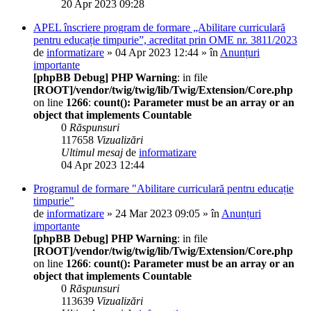
20 Apr 2023 09:28
APEL înscriere program de formare „Abilitare curriculară
pentru educație timpurie”, acreditat prin OME nr. 3811/2023
de
informatizare
» 04 Apr 2023 12:44 » în
Anunțuri
importante
[phpBB Debug] PHP Warning
: in file
[ROOT]/vendor/twig/twig/lib/Twig/Extension/Core.php
on line
1266
:
count(): Parameter must be an array or an
object that implements Countable
0
Răspunsuri
117658
Vizualizări
Ultimul mesaj
de
informatizare
04 Apr 2023 12:44
Programul de formare "Abilitare curriculară pentru educație
timpurie"
de
informatizare
» 24 Mar 2023 09:05 » în
Anunțuri
importante
[phpBB Debug] PHP Warning
: in file
[ROOT]/vendor/twig/twig/lib/Twig/Extension/Core.php
on line
1266
:
count(): Parameter must be an array or an
object that implements Countable
0
Răspunsuri
113639
Vizualizări