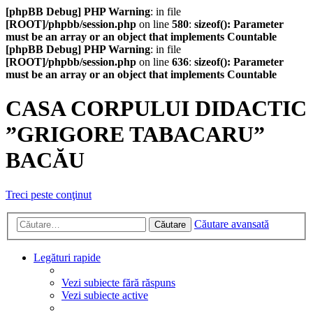
[phpBB Debug] PHP Warning
: in file
[ROOT]/phpbb/session.php
on line
580
:
sizeof(): Parameter
must be an array or an object that implements Countable
[phpBB Debug] PHP Warning
: in file
[ROOT]/phpbb/session.php
on line
636
:
sizeof(): Parameter
must be an array or an object that implements Countable
CASA CORPULUI DIDACTIC
”GRIGORE TABACARU”
BACĂU
Treci peste conţinut
Căutare avansată
Căutare
Legături rapide
Vezi subiecte fără răspuns
Vezi subiecte active