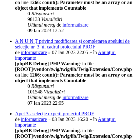
on line
1266
:
count(): Parameter must be an array or an
object that implements Countable
0
Răspunsuri
98133
Vizualizări
Ultimul mesaj
de
informatizare
09 Ian 2023 12:52
A N U N Ț privind modificarea și completarea apelului de
selecție nr. 3, în cadrul proiectului PROF
de
informatizare
» 07 Ian 2023 22:05 » în
Anunțuri
importante
[phpBB Debug] PHP Warning
: in file
[ROOT]/vendor/twig/twig/lib/Twig/Extension/Core.php
on line
1266
:
count(): Parameter must be an array or an
object that implements Countable
0
Răspunsuri
101548
Vizualizări
Ultimul mesaj
de
informatizare
07 Ian 2023 22:05
Apel 3 - selecție experti proiectul PROF
de
informatizare
» 03 Ian 2023 16:20 » în
Anunțuri
importante
[phpBB Debug] PHP Warning
: in file
[ROOT]/vendor/twig/twig/lib/Twig/Extension/Core.php