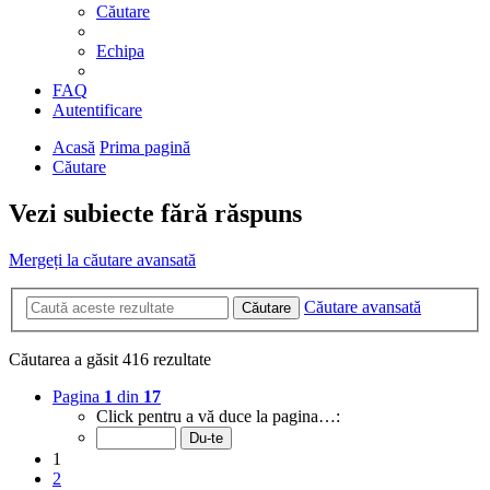
Căutare
Echipa
FAQ
Autentificare
Acasă
Prima pagină
Căutare
Vezi subiecte fără răspuns
Mergeți la căutare avansată
Căutare avansată
Căutare
Căutarea a găsit 416 rezultate
Pagina
1
din
17
Click pentru a vă duce la pagina…:
1
2