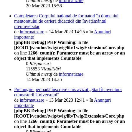
Ultimul mesaj
de
informatizare
20 Mar 2023 15:58
Completarea Corpului național de formatori în domeniul
mentoratului de carieră didactică din învățământul
preuniversitar
de
informatizare
» 14 Mar 2023 14:25 » în
Anunțuri
importante
[phpBB Debug] PHP Warning
: in file
[ROOT]/vendor/twig/twig/lib/Twig/Extension/Core.php
on line
1266
:
count(): Parameter must be an array or an
object that implements Countable
0
Răspunsuri
115553
Vizualizări
Ultimul mesaj
de
informatizare
14 Mar 2023 14:25
Prelungire perioadă înscriere curs avizat „Start în aventura
cunoașterii Universului”
de
informatizare
» 13 Mar 2023 12:41 » în
Anunțuri
importante
[phpBB Debug] PHP Warning
: in file
[ROOT]/vendor/twig/twig/lib/Twig/Extension/Core.php
on line
1266
:
count(): Parameter must be an array or an
object that implements Countable
0
Răspunsuri