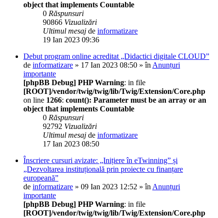
object that implements Countable
0
Răspunsuri
90866
Vizualizări
Ultimul mesaj
de
informatizare
19 Ian 2023 09:36
Debut program online acreditat „Didactici digitale CLOUD”
de
informatizare
» 17 Ian 2023 08:50 » în
Anunțuri
importante
[phpBB Debug] PHP Warning
: in file
[ROOT]/vendor/twig/twig/lib/Twig/Extension/Core.php
on line
1266
:
count(): Parameter must be an array or an
object that implements Countable
0
Răspunsuri
92792
Vizualizări
Ultimul mesaj
de
informatizare
17 Ian 2023 08:50
Înscriere cursuri avizate: „Inițiere în eTwinning” și
„Dezvoltarea instituțională prin proiecte cu finanțare
europeană”
de
informatizare
» 09 Ian 2023 12:52 » în
Anunțuri
importante
[phpBB Debug] PHP Warning
: in file
[ROOT]/vendor/twig/twig/lib/Twig/Extension/Core.php