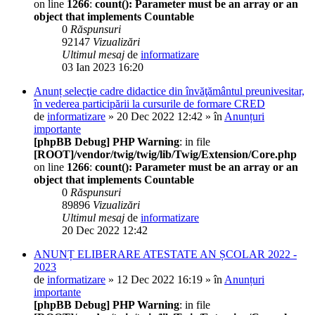
on line
1266
:
count(): Parameter must be an array or an
object that implements Countable
0
Răspunsuri
92147
Vizualizări
Ultimul mesaj
de
informatizare
03 Ian 2023 16:20
Anunț selecţie cadre didactice din învăţământul preunivesitar,
în vederea participării la cursurile de formare CRED
de
informatizare
» 20 Dec 2022 12:42 » în
Anunțuri
importante
[phpBB Debug] PHP Warning
: in file
[ROOT]/vendor/twig/twig/lib/Twig/Extension/Core.php
on line
1266
:
count(): Parameter must be an array or an
object that implements Countable
0
Răspunsuri
89896
Vizualizări
Ultimul mesaj
de
informatizare
20 Dec 2022 12:42
ANUNȚ ELIBERARE ATESTATE AN ȘCOLAR 2022 -
2023
de
informatizare
» 12 Dec 2022 16:19 » în
Anunțuri
importante
[phpBB Debug] PHP Warning
: in file