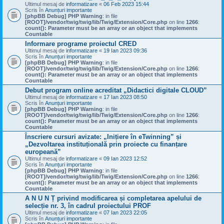
Ultimul mesaj de
informatizare
«
06 Feb 2023 15:44
Scris în
Anunțuri importante
[phpBB Debug] PHP Warning
: in file
[ROOT]/vendor/twig/twig/lib/Twig/Extension/Core.php
on line
1266
:
count(): Parameter must be an array or an object that implements
Countable
Informare programe proiectul CRED
Ultimul mesaj de
informatizare
«
19 Ian 2023 09:36
Scris în
Anunțuri importante
[phpBB Debug] PHP Warning
: in file
[ROOT]/vendor/twig/twig/lib/Twig/Extension/Core.php
on line
1266
:
count(): Parameter must be an array or an object that implements
Countable
Debut program online acreditat „Didactici digitale CLOUD”
Ultimul mesaj de
informatizare
«
17 Ian 2023 08:50
Scris în
Anunțuri importante
[phpBB Debug] PHP Warning
: in file
[ROOT]/vendor/twig/twig/lib/Twig/Extension/Core.php
on line
1266
:
count(): Parameter must be an array or an object that implements
Countable
Înscriere cursuri avizate: „Inițiere în eTwinning” și
„Dezvoltarea instituțională prin proiecte cu finanțare
europeană”
Ultimul mesaj de
informatizare
«
09 Ian 2023 12:52
Scris în
Anunțuri importante
[phpBB Debug] PHP Warning
: in file
[ROOT]/vendor/twig/twig/lib/Twig/Extension/Core.php
on line
1266
:
count(): Parameter must be an array or an object that implements
Countable
A N U N Ț privind modificarea și completarea apelului de
selecție nr. 3, în cadrul proiectului PROF
Ultimul mesaj de
informatizare
«
07 Ian 2023 22:05
Scris în
Anunțuri importante