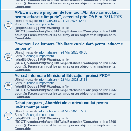
count(): Parameter must be an array or an object that implements
Countable
APEL înscriere program de formare „Abilitare curriculară
pentru educație timpurie”, acreditat prin OME nr. 3811/2023
Ultimul mesaj de
informatizare
«
04 Apr 2023 12:44
Scris în
Anunțuri importante
[phpBB Debug] PHP Warning
: in file
[ROOT]/vendor/twig/twig/lib/Twig/Extension/Core.php
on line
1266
:
count(): Parameter must be an array or an object that implements
Countable
Programul de formare "Abilitare curriculară pentru educație
timpurie"
Ultimul mesaj de
informatizare
«
24 Mar 2023 09:05
Scris în
Anunțuri importante
[phpBB Debug] PHP Warning
: in file
[ROOT]/vendor/twig/twig/lib/Twig/Extension/Core.php
on line
1266
:
count(): Parameter must be an array or an object that implements
Countable
Adresă informare Ministerul Educație - proiect PROF
Ultimul mesaj de
informatizare
«
22 Mar 2023 15:58
Scris în
Anunțuri importante
[phpBB Debug] PHP Warning
: in file
[ROOT]/vendor/twig/twig/lib/Twig/Extension/Core.php
on line
1266
:
count(): Parameter must be an array or an object that implements
Countable
Debut program „Abordări ale curriculumului pentru
învățământ primar”
Ultimul mesaj de
informatizare
«
20 Mar 2023 15:58
Scris în
Anunțuri importante
[phpBB Debug] PHP Warning
: in file
[ROOT]/vendor/twig/twig/lib/Twig/Extension/Core.php
on line
1266
:
count(): Parameter must be an array or an object that implements
Countable