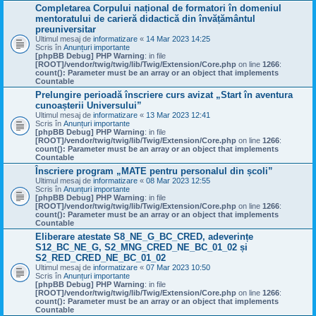
Completarea Corpului național de formatori în domeniul
mentoratului de carieră didactică din învățământul
preuniversitar
Ultimul mesaj de
informatizare
«
14 Mar 2023 14:25
Scris în
Anunțuri importante
[phpBB Debug] PHP Warning
: in file
[ROOT]/vendor/twig/twig/lib/Twig/Extension/Core.php
on line
1266
:
count(): Parameter must be an array or an object that implements
Countable
Prelungire perioadă înscriere curs avizat „Start în aventura
cunoașterii Universului”
Ultimul mesaj de
informatizare
«
13 Mar 2023 12:41
Scris în
Anunțuri importante
[phpBB Debug] PHP Warning
: in file
[ROOT]/vendor/twig/twig/lib/Twig/Extension/Core.php
on line
1266
:
count(): Parameter must be an array or an object that implements
Countable
Înscriere program „MATE pentru personalul din școli”
Ultimul mesaj de
informatizare
«
08 Mar 2023 12:55
Scris în
Anunțuri importante
[phpBB Debug] PHP Warning
: in file
[ROOT]/vendor/twig/twig/lib/Twig/Extension/Core.php
on line
1266
:
count(): Parameter must be an array or an object that implements
Countable
Eliberare atestate S8_NE_G_BC_CRED, adeverințe
S12_BC_NE_G, S2_MNG_CRED_NE_BC_01_02 și
S2_RED_CRED_NE_BC_01_02
Ultimul mesaj de
informatizare
«
07 Mar 2023 10:50
Scris în
Anunțuri importante
[phpBB Debug] PHP Warning
: in file
[ROOT]/vendor/twig/twig/lib/Twig/Extension/Core.php
on line
1266
:
count(): Parameter must be an array or an object that implements
Countable