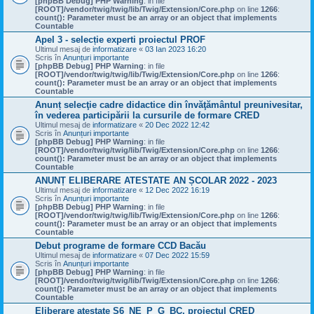
[phpBB Debug] PHP Warning
: in file
[ROOT]/vendor/twig/twig/lib/Twig/Extension/Core.php
on line
1266
:
count(): Parameter must be an array or an object that implements
Countable
Apel 3 - selecție experti proiectul PROF
Ultimul mesaj de
informatizare
«
03 Ian 2023 16:20
Scris în
Anunțuri importante
[phpBB Debug] PHP Warning
: in file
[ROOT]/vendor/twig/twig/lib/Twig/Extension/Core.php
on line
1266
:
count(): Parameter must be an array or an object that implements
Countable
Anunț selecţie cadre didactice din învăţământul preunivesitar,
în vederea participării la cursurile de formare CRED
Ultimul mesaj de
informatizare
«
20 Dec 2022 12:42
Scris în
Anunțuri importante
[phpBB Debug] PHP Warning
: in file
[ROOT]/vendor/twig/twig/lib/Twig/Extension/Core.php
on line
1266
:
count(): Parameter must be an array or an object that implements
Countable
ANUNȚ ELIBERARE ATESTATE AN ȘCOLAR 2022 - 2023
Ultimul mesaj de
informatizare
«
12 Dec 2022 16:19
Scris în
Anunțuri importante
[phpBB Debug] PHP Warning
: in file
[ROOT]/vendor/twig/twig/lib/Twig/Extension/Core.php
on line
1266
:
count(): Parameter must be an array or an object that implements
Countable
Debut programe de formare CCD Bacău
Ultimul mesaj de
informatizare
«
07 Dec 2022 15:59
Scris în
Anunțuri importante
[phpBB Debug] PHP Warning
: in file
[ROOT]/vendor/twig/twig/lib/Twig/Extension/Core.php
on line
1266
:
count(): Parameter must be an array or an object that implements
Countable
Eliberare atestate S6_NE_P_G_BC, proiectul CRED