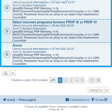
Ultimul mesaj de
informatizare
«
07 Dec 2022 15:07
Scris în
Anunțuri importante
[phpBB Debug] PHP Warning
: in file
[ROOT]/vendor/twig/twig/lib/Twig/Extension/Core.php
on line
1266
:
count(): Parameter must be an array or an object that implements
Countable
Debut inscriere programe formare PROF III și PROF IV
Ultimul mesaj de
informatizare
«
29 Noi 2022 09:05
Scris în
Anunțuri importante
[phpBB Debug] PHP Warning
: in file
[ROOT]/vendor/twig/twig/lib/Twig/Extension/Core.php
on line
1266
:
count(): Parameter must be an array or an object that implements
Countable
Anunț
Ultimul mesaj de
informatizare
«
07 Noi 2022 16:33
Scris în
Anunțuri importante
[phpBB Debug] PHP Warning
: in file
[ROOT]/vendor/twig/twig/lib/Twig/Extension/Core.php
on line
1266
:
count(): Parameter must be an array or an object that implements
Countable
Pagina
1
din
17
1
2
3
4
5
17
Căutarea a găsit 416 rezultate
…
Următo
Mergi la
Acasă
Prima pagină
Contactează-ne
Echipa
Furnizat de
phpBB
® Forum Software © phpBB Limited
Power by:
IA