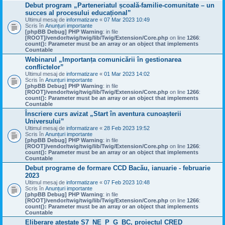
Debut program „Parteneriatul școală-familie-comunitate – un
succes al procesului educațional”
Ultimul mesaj de
informatizare
«
07 Mar 2023 10:49
Scris în
Anunțuri importante
[phpBB Debug] PHP Warning
: in file
[ROOT]/vendor/twig/twig/lib/Twig/Extension/Core.php
on line
1266
:
count(): Parameter must be an array or an object that implements
Countable
Webinarul „Importanța comunicării în gestionarea
conflictelor”
Ultimul mesaj de
informatizare
«
01 Mar 2023 14:02
Scris în
Anunțuri importante
[phpBB Debug] PHP Warning
: in file
[ROOT]/vendor/twig/twig/lib/Twig/Extension/Core.php
on line
1266
:
count(): Parameter must be an array or an object that implements
Countable
Înscriere curs avizat „Start în aventura cunoașterii
Universului”
Ultimul mesaj de
informatizare
«
28 Feb 2023 19:52
Scris în
Anunțuri importante
[phpBB Debug] PHP Warning
: in file
[ROOT]/vendor/twig/twig/lib/Twig/Extension/Core.php
on line
1266
:
count(): Parameter must be an array or an object that implements
Countable
Debut programe de formare CCD Bacău, ianuarie - februarie
2023
Ultimul mesaj de
informatizare
«
07 Feb 2023 10:48
Scris în
Anunțuri importante
[phpBB Debug] PHP Warning
: in file
[ROOT]/vendor/twig/twig/lib/Twig/Extension/Core.php
on line
1266
:
count(): Parameter must be an array or an object that implements
Countable
Eliberare atestate S7_NE_P_G_BC, proiectul CRED