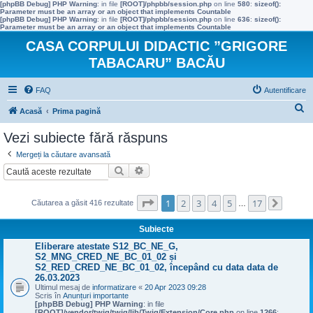
[phpBB Debug] PHP Warning
: in file
[ROOT]/phpbb/session.php
on line
580
:
sizeof():
Parameter must be an array or an object that implements Countable
[phpBB Debug] PHP Warning
: in file
[ROOT]/phpbb/session.php
on line
636
:
sizeof():
Parameter must be an array or an object that implements Countable
CASA CORPULUI DIDACTIC ”GRIGORE
TABACARU” BACĂU
FAQ
Autentificare
C
Acasă
Prima pagină
ă
Vezi subiecte fără răspuns
u
Mergeți la căutare avansată
t
Căutare
Căutare avansată
a
r
Pagina
1
din
17
1
2
3
4
5
17
Căutarea a găsit 416 rezultate
…
Următo
e
Subiecte
Eliberare atestate S12_BC_NE_G,
S2_MNG_CRED_NE_BC_01_02 și
S2_RED_CRED_NE_BC_01_02, începând cu data data de
26.03.2023
Ultimul mesaj de
informatizare
«
20 Apr 2023 09:28
Scris în
Anunțuri importante
[phpBB Debug] PHP Warning
: in file
[ROOT]/vendor/twig/twig/lib/Twig/Extension/Core.php
on line
1266
: