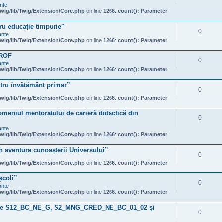
ante
wig/lib/Twig/Extension/Core.php
on line
1266
:
count(): Parameter
ru educație timpurie"
0
ante
wig/lib/Twig/Extension/Core.php
on line
1266
:
count(): Parameter
PROF
0
ante
wig/lib/Twig/Extension/Core.php
on line
1266
:
count(): Parameter
tru învățământ primar”
0
wig/lib/Twig/Extension/Core.php
on line
1266
:
count(): Parameter
omeniul mentoratului de carieră didactică din
0
ante
wig/lib/Twig/Extension/Core.php
on line
1266
:
count(): Parameter
în aventura cunoașterii Universului”
0
wig/lib/Twig/Extension/Core.php
on line
1266
:
count(): Parameter
școli”
0
ante
wig/lib/Twig/Extension/Core.php
on line
1266
:
count(): Parameter
ințe S12_BC_NE_G, S2_MNG_CRED_NE_BC_01_02 și
0