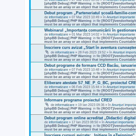
[phpBB Debug] PHP Warning
: in file
[ROOT]/vendor/twig/t
must be an array or an object that implements Countable
Debut program „Parteneriatul școală-familie-com
de
informatizare
» 07 Mar 2023 10:49 » în
Anunțuri importante
[phpBB Debug] PHP Warning
: in file
[ROOT]/vendor/twig/t
must be an array or an object that implements Countable
Webinarul „Importanța comunicării în gestionare
de
informatizare
» 01 Mar 2023 14:02 » în
Anunțuri importante
[phpBB Debug] PHP Warning
: in file
[ROOT]/vendor/twig/t
must be an array or an object that implements Countable
Înscriere curs avizat „Start în aventura cunoaște
de
informatizare
» 28 Feb 2023 19:52 » în
Anunțuri import
[phpBB Debug] PHP Warning
: in file
[ROOT]/vendor/twig/t
must be an array or an object that implements Countable
Debut programe de formare CCD Bacău, ianuarie 
de
informatizare
» 07 Feb 2023 10:48 » în
Anunțuri importante
[phpBB Debug] PHP Warning
: in file
[ROOT]/vendor/twig/t
must be an array or an object that implements Countable
Eliberare atestate S7_NE_P_G_BC, proiectul CR
de
informatizare
» 06 Feb 2023 15:44 » în
Anunțuri importante
[phpBB Debug] PHP Warning
: in file
[ROOT]/vendor/twig/t
must be an array or an object that implements Countable
Informare programe proiectul CRED
de
informatizare
» 19 Ian 2023 09:36 » în
Anunțuri importa
[phpBB Debug] PHP Warning
: in file
[ROOT]/vendor/twig/t
must be an array or an object that implements Countable
Debut program online acreditat „Didactici digit
de
informatizare
» 17 Ian 2023 08:50 » în
Anunțuri importante
[phpBB Debug] PHP Warning
: in file
[ROOT]/vendor/twig/t
must be an array or an object that implements Countable
Înscriere cursuri avizate: „Inițiere în eTwinning”