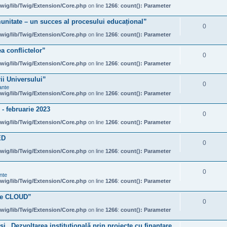
wig/lib/Twig/Extension/Core.php
on line
1266
:
count(): Parameter
unitate – un succes al procesului educațional”
0
wig/lib/Twig/Extension/Core.php
on line
1266
:
count(): Parameter
a conflictelor”
0
wig/lib/Twig/Extension/Core.php
on line
1266
:
count(): Parameter
rii Universului”
0
ante
wig/lib/Twig/Extension/Core.php
on line
1266
:
count(): Parameter
- februarie 2023
0
wig/lib/Twig/Extension/Core.php
on line
1266
:
count(): Parameter
ED
0
wig/lib/Twig/Extension/Core.php
on line
1266
:
count(): Parameter
0
nte
wig/lib/Twig/Extension/Core.php
on line
1266
:
count(): Parameter
ale CLOUD”
0
wig/lib/Twig/Extension/Core.php
on line
1266
:
count(): Parameter
 și „Dezvoltarea instituțională prin proiecte cu finanțare