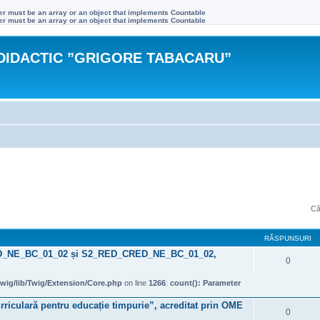
ter must be an array or an object that implements Countable
ter must be an array or an object that implements Countable
DIDACTIC ”GRIGORE TABACARU”
Că
RĂSPUNSURI
ED_NE_BC_01_02 și S2_RED_CRED_NE_BC_01_02,
0
wig/lib/Twig/Extension/Core.php
on line
1266
:
count(): Parameter
rriculară pentru educație timpurie”, acreditat prin OME
0