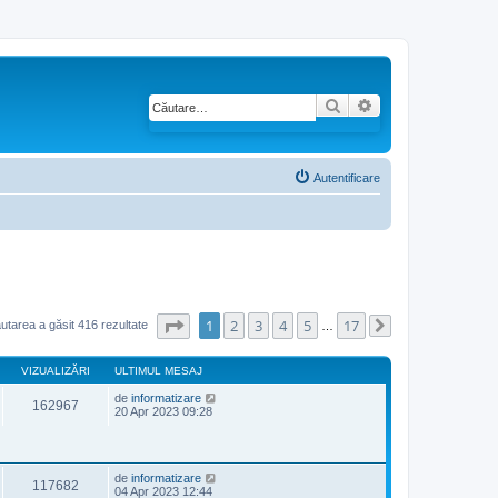
Căutare
Căutare avansată
Autentificare
Pagina
1
din
17
1
2
3
4
5
17
utarea a găsit 416 rezultate
…
Următorul
VIZUALIZĂRI
ULTIMUL MESAJ
de
informatizare
162967
20 Apr 2023 09:28
de
informatizare
117682
04 Apr 2023 12:44