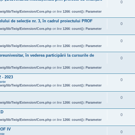
0
wig/lib/Twig/Extension/Core.php
on line
1266
:
count(): Parameter
ului de selecție nr. 3, în cadrul proiectului PROF
0
wig/lib/Twig/Extension/Core.php
on line
1266
:
count(): Parameter
0
wig/lib/Twig/Extension/Core.php
on line
1266
:
count(): Parameter
eunivesitar, în vederea participării la cursurile de
0
wig/lib/Twig/Extension/Core.php
on line
1266
:
count(): Parameter
- 2023
0
ante
wig/lib/Twig/Extension/Core.php
on line
1266
:
count(): Parameter
0
wig/lib/Twig/Extension/Core.php
on line
1266
:
count(): Parameter
ED
0
wig/lib/Twig/Extension/Core.php
on line
1266
:
count(): Parameter
ROF IV
0
ante