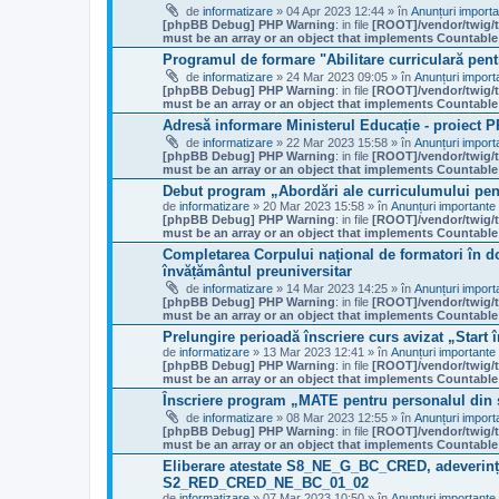
de
informatizare
» 04 Apr 2023 12:44 » în
Anunțuri import
[phpBB Debug] PHP Warning
: in file
[ROOT]/vendor/twig/t
must be an array or an object that implements Countable
Programul de formare "Abilitare curriculară pent
de
informatizare
» 24 Mar 2023 09:05 » în
Anunțuri import
[phpBB Debug] PHP Warning
: in file
[ROOT]/vendor/twig/t
must be an array or an object that implements Countable
Adresă informare Ministerul Educație - proiect 
de
informatizare
» 22 Mar 2023 15:58 » în
Anunțuri import
[phpBB Debug] PHP Warning
: in file
[ROOT]/vendor/twig/t
must be an array or an object that implements Countable
Debut program „Abordări ale curriculumului pen
de
informatizare
» 20 Mar 2023 15:58 » în
Anunțuri importante
[phpBB Debug] PHP Warning
: in file
[ROOT]/vendor/twig/t
must be an array or an object that implements Countable
Completarea Corpului național de formatori în d
învățământul preuniversitar
de
informatizare
» 14 Mar 2023 14:25 » în
Anunțuri import
[phpBB Debug] PHP Warning
: in file
[ROOT]/vendor/twig/t
must be an array or an object that implements Countable
Prelungire perioadă înscriere curs avizat „Start 
de
informatizare
» 13 Mar 2023 12:41 » în
Anunțuri importante
[phpBB Debug] PHP Warning
: in file
[ROOT]/vendor/twig/t
must be an array or an object that implements Countable
Înscriere program „MATE pentru personalul din 
de
informatizare
» 08 Mar 2023 12:55 » în
Anunțuri import
[phpBB Debug] PHP Warning
: in file
[ROOT]/vendor/twig/t
must be an array or an object that implements Countable
Eliberare atestate S8_NE_G_BC_CRED, adever
S2_RED_CRED_NE_BC_01_02
de
informatizare
» 07 Mar 2023 10:50 » în
Anunțuri importante