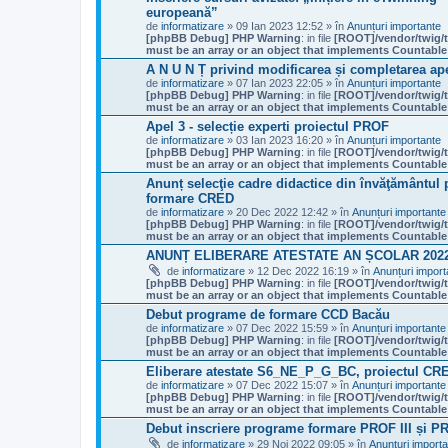
europeană”
de
informatizare
» 09 Ian 2023 12:52 » în
Anunțuri importante
[phpBB Debug] PHP Warning
: in file
[ROOT]/vendor/twig/t
must be an array or an object that implements Countable
A N U N Ț privind modificarea și completarea apel
de
informatizare
» 07 Ian 2023 22:05 » în
Anunțuri importante
[phpBB Debug] PHP Warning
: in file
[ROOT]/vendor/twig/t
must be an array or an object that implements Countable
Apel 3 - selecție experti proiectul PROF
de
informatizare
» 03 Ian 2023 16:20 » în
Anunțuri importante
[phpBB Debug] PHP Warning
: in file
[ROOT]/vendor/twig/t
must be an array or an object that implements Countable
Anunț selecţie cadre didactice din învăţământul pr
formare CRED
de
informatizare
» 20 Dec 2022 12:42 » în
Anunțuri importante
[phpBB Debug] PHP Warning
: in file
[ROOT]/vendor/twig/t
must be an array or an object that implements Countable
ANUNȚ ELIBERARE ATESTATE AN ȘCOLAR 2022 
de
informatizare
» 12 Dec 2022 16:19 » în
Anunțuri import
[phpBB Debug] PHP Warning
: in file
[ROOT]/vendor/twig/t
must be an array or an object that implements Countable
Debut programe de formare CCD Bacău
de
informatizare
» 07 Dec 2022 15:59 » în
Anunțuri importante
[phpBB Debug] PHP Warning
: in file
[ROOT]/vendor/twig/t
must be an array or an object that implements Countable
Eliberare atestate S6_NE_P_G_BC, proiectul CR
de
informatizare
» 07 Dec 2022 15:07 » în
Anunțuri importante
[phpBB Debug] PHP Warning
: in file
[ROOT]/vendor/twig/t
must be an array or an object that implements Countable
Debut inscriere programe formare PROF III și P
de
informatizare
» 29 Noi 2022 09:05 » în
Anunțuri import