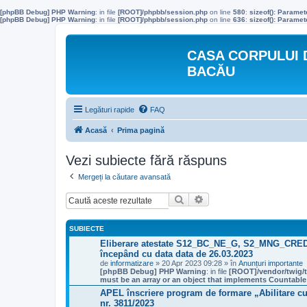
[phpBB Debug] PHP Warning
: in file
[ROOT]/phpbb/session.php
on line
580
:
sizeof(): Parame
[phpBB Debug] PHP Warning
: in file
[ROOT]/phpbb/session.php
on line
636
:
sizeof(): Parame
CASA CORPULUI 
BACĂU
Legături rapide
FAQ
Acasă
Prima pagină
Vezi subiecte fără răspuns
Mergeți la căutare avansată
Căutare
Căutare avansată
SUBIECTE
Eliberare atestate S12_BC_NE_G, S2_MNG_CR
începând cu data data de 26.03.2023
de
informatizare
» 20 Apr 2023 09:28 » în
Anunțuri importante
[phpBB Debug] PHP Warning
: in file
[ROOT]/vendor/twig/t
must be an array or an object that implements Countable
APEL înscriere program de formare „Abilitare cu
nr. 3811/2023