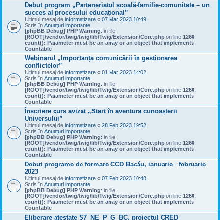
Debut program „Parteneriatul școală-familie-comunitate – un
succes al procesului educațional”
Ultimul mesaj de
informatizare
«
07 Mar 2023 10:49
Scris în
Anunțuri importante
[phpBB Debug] PHP Warning
: in file
[ROOT]/vendor/twig/twig/lib/Twig/Extension/Core.php
on line
1266
:
count(): Parameter must be an array or an object that implements
Countable
Webinarul „Importanța comunicării în gestionarea
conflictelor”
Ultimul mesaj de
informatizare
«
01 Mar 2023 14:02
Scris în
Anunțuri importante
[phpBB Debug] PHP Warning
: in file
[ROOT]/vendor/twig/twig/lib/Twig/Extension/Core.php
on line
1266
:
count(): Parameter must be an array or an object that implements
Countable
Înscriere curs avizat „Start în aventura cunoașterii
Universului”
Ultimul mesaj de
informatizare
«
28 Feb 2023 19:52
Scris în
Anunțuri importante
[phpBB Debug] PHP Warning
: in file
[ROOT]/vendor/twig/twig/lib/Twig/Extension/Core.php
on line
1266
:
count(): Parameter must be an array or an object that implements
Countable
Debut programe de formare CCD Bacău, ianuarie - februarie
2023
Ultimul mesaj de
informatizare
«
07 Feb 2023 10:48
Scris în
Anunțuri importante
[phpBB Debug] PHP Warning
: in file
[ROOT]/vendor/twig/twig/lib/Twig/Extension/Core.php
on line
1266
:
count(): Parameter must be an array or an object that implements
Countable
Eliberare atestate S7_NE_P_G_BC, proiectul CRED