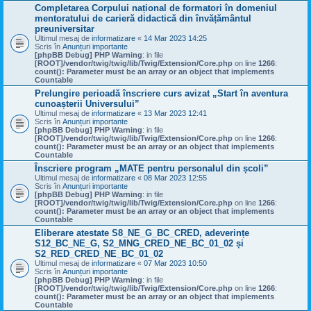
Completarea Corpului național de formatori în domeniul
mentoratului de carieră didactică din învățământul
preuniversitar
Ultimul mesaj de
informatizare
«
14 Mar 2023 14:25
Scris în
Anunțuri importante
[phpBB Debug] PHP Warning
: in file
[ROOT]/vendor/twig/twig/lib/Twig/Extension/Core.php
on line
1266
:
count(): Parameter must be an array or an object that implements
Countable
Prelungire perioadă înscriere curs avizat „Start în aventura
cunoașterii Universului”
Ultimul mesaj de
informatizare
«
13 Mar 2023 12:41
Scris în
Anunțuri importante
[phpBB Debug] PHP Warning
: in file
[ROOT]/vendor/twig/twig/lib/Twig/Extension/Core.php
on line
1266
:
count(): Parameter must be an array or an object that implements
Countable
Înscriere program „MATE pentru personalul din școli”
Ultimul mesaj de
informatizare
«
08 Mar 2023 12:55
Scris în
Anunțuri importante
[phpBB Debug] PHP Warning
: in file
[ROOT]/vendor/twig/twig/lib/Twig/Extension/Core.php
on line
1266
:
count(): Parameter must be an array or an object that implements
Countable
Eliberare atestate S8_NE_G_BC_CRED, adeverințe
S12_BC_NE_G, S2_MNG_CRED_NE_BC_01_02 și
S2_RED_CRED_NE_BC_01_02
Ultimul mesaj de
informatizare
«
07 Mar 2023 10:50
Scris în
Anunțuri importante
[phpBB Debug] PHP Warning
: in file
[ROOT]/vendor/twig/twig/lib/Twig/Extension/Core.php
on line
1266
:
count(): Parameter must be an array or an object that implements
Countable