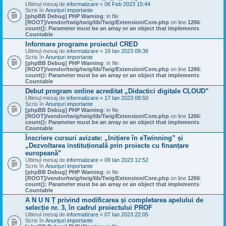
Ultimul mesaj de
informatizare
«
06 Feb 2023 15:44
Scris în
Anunțuri importante
[phpBB Debug] PHP Warning
: in file
[ROOT]/vendor/twig/twig/lib/Twig/Extension/Core.php
on line
1266
:
count(): Parameter must be an array or an object that implements
Countable
Informare programe proiectul CRED
Ultimul mesaj de
informatizare
«
19 Ian 2023 09:36
Scris în
Anunțuri importante
[phpBB Debug] PHP Warning
: in file
[ROOT]/vendor/twig/twig/lib/Twig/Extension/Core.php
on line
1266
:
count(): Parameter must be an array or an object that implements
Countable
Debut program online acreditat „Didactici digitale CLOUD”
Ultimul mesaj de
informatizare
«
17 Ian 2023 08:50
Scris în
Anunțuri importante
[phpBB Debug] PHP Warning
: in file
[ROOT]/vendor/twig/twig/lib/Twig/Extension/Core.php
on line
1266
:
count(): Parameter must be an array or an object that implements
Countable
Înscriere cursuri avizate: „Inițiere în eTwinning” și
„Dezvoltarea instituțională prin proiecte cu finanțare
europeană”
Ultimul mesaj de
informatizare
«
09 Ian 2023 12:52
Scris în
Anunțuri importante
[phpBB Debug] PHP Warning
: in file
[ROOT]/vendor/twig/twig/lib/Twig/Extension/Core.php
on line
1266
:
count(): Parameter must be an array or an object that implements
Countable
A N U N Ț privind modificarea și completarea apelului de
selecție nr. 3, în cadrul proiectului PROF
Ultimul mesaj de
informatizare
«
07 Ian 2023 22:05
Scris în
Anunțuri importante