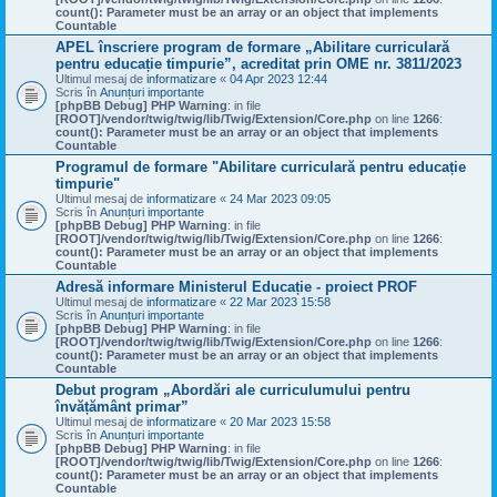
count(): Parameter must be an array or an object that implements
Countable
APEL înscriere program de formare „Abilitare curriculară
pentru educație timpurie”, acreditat prin OME nr. 3811/2023
Ultimul mesaj de
informatizare
«
04 Apr 2023 12:44
Scris în
Anunțuri importante
[phpBB Debug] PHP Warning
: in file
[ROOT]/vendor/twig/twig/lib/Twig/Extension/Core.php
on line
1266
:
count(): Parameter must be an array or an object that implements
Countable
Programul de formare "Abilitare curriculară pentru educație
timpurie"
Ultimul mesaj de
informatizare
«
24 Mar 2023 09:05
Scris în
Anunțuri importante
[phpBB Debug] PHP Warning
: in file
[ROOT]/vendor/twig/twig/lib/Twig/Extension/Core.php
on line
1266
:
count(): Parameter must be an array or an object that implements
Countable
Adresă informare Ministerul Educație - proiect PROF
Ultimul mesaj de
informatizare
«
22 Mar 2023 15:58
Scris în
Anunțuri importante
[phpBB Debug] PHP Warning
: in file
[ROOT]/vendor/twig/twig/lib/Twig/Extension/Core.php
on line
1266
:
count(): Parameter must be an array or an object that implements
Countable
Debut program „Abordări ale curriculumului pentru
învățământ primar”
Ultimul mesaj de
informatizare
«
20 Mar 2023 15:58
Scris în
Anunțuri importante
[phpBB Debug] PHP Warning
: in file
[ROOT]/vendor/twig/twig/lib/Twig/Extension/Core.php
on line
1266
:
count(): Parameter must be an array or an object that implements
Countable