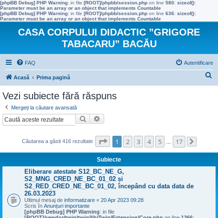
[phpBB Debug] PHP Warning
: in file
[ROOT]/phpbb/session.php
on line
580
:
sizeof():
Parameter must be an array or an object that implements Countable
[phpBB Debug] PHP Warning
: in file
[ROOT]/phpbb/session.php
on line
636
:
sizeof():
Parameter must be an array or an object that implements Countable
CASA CORPULUI DIDACTIC ”GRIGORE
TABACARU” BACĂU
FAQ
Autentificare
C
Acasă
Prima pagină
ă
Vezi subiecte fără răspuns
u
Mergeți la căutare avansată
t
Căutare
Căutare avansată
a
r
Pagina
1
din
17
1
2
3
4
5
17
Căutarea a găsit 416 rezultate
…
Următo
e
Subiecte
Eliberare atestate S12_BC_NE_G,
S2_MNG_CRED_NE_BC_01_02 și
S2_RED_CRED_NE_BC_01_02, începând cu data data de
26.03.2023
Ultimul mesaj de
informatizare
«
20 Apr 2023 09:28
Scris în
Anunțuri importante
[phpBB Debug] PHP Warning
: in file
[ROOT]/vendor/twig/twig/lib/Twig/Extension/Core.php
on line
1266
: