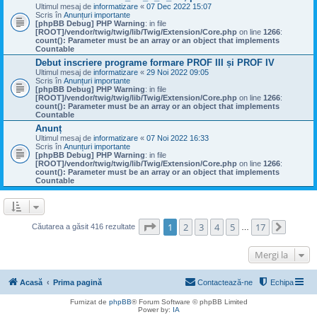
Ultimul mesaj de
informatizare
«
07 Dec 2022 15:07
Scris în
Anunțuri importante
[phpBB Debug] PHP Warning
: in file
[ROOT]/vendor/twig/twig/lib/Twig/Extension/Core.php
on line
1266
:
count(): Parameter must be an array or an object that implements
Countable
Debut inscriere programe formare PROF III și PROF IV
Ultimul mesaj de
informatizare
«
29 Noi 2022 09:05
Scris în
Anunțuri importante
[phpBB Debug] PHP Warning
: in file
[ROOT]/vendor/twig/twig/lib/Twig/Extension/Core.php
on line
1266
:
count(): Parameter must be an array or an object that implements
Countable
Anunț
Ultimul mesaj de
informatizare
«
07 Noi 2022 16:33
Scris în
Anunțuri importante
[phpBB Debug] PHP Warning
: in file
[ROOT]/vendor/twig/twig/lib/Twig/Extension/Core.php
on line
1266
:
count(): Parameter must be an array or an object that implements
Countable
Pagina
1
din
17
1
2
3
4
5
17
Căutarea a găsit 416 rezultate
…
Următo
Mergi la
Acasă
Prima pagină
Contactează-ne
Echipa
Furnizat de
phpBB
® Forum Software © phpBB Limited
Power by:
IA