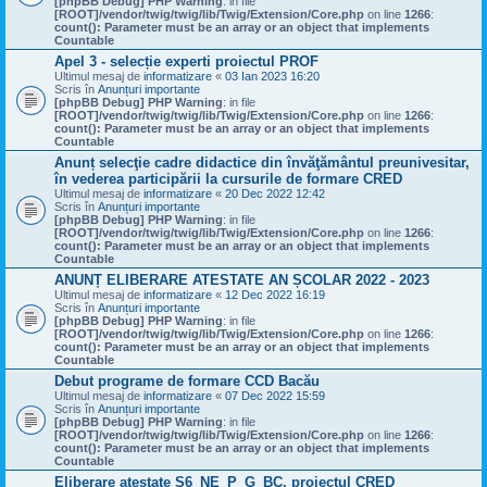
[phpBB Debug] PHP Warning
: in file
[ROOT]/vendor/twig/twig/lib/Twig/Extension/Core.php
on line
1266
:
count(): Parameter must be an array or an object that implements
Countable
Apel 3 - selecție experti proiectul PROF
Ultimul mesaj de
informatizare
«
03 Ian 2023 16:20
Scris în
Anunțuri importante
[phpBB Debug] PHP Warning
: in file
[ROOT]/vendor/twig/twig/lib/Twig/Extension/Core.php
on line
1266
:
count(): Parameter must be an array or an object that implements
Countable
Anunț selecţie cadre didactice din învăţământul preunivesitar,
în vederea participării la cursurile de formare CRED
Ultimul mesaj de
informatizare
«
20 Dec 2022 12:42
Scris în
Anunțuri importante
[phpBB Debug] PHP Warning
: in file
[ROOT]/vendor/twig/twig/lib/Twig/Extension/Core.php
on line
1266
:
count(): Parameter must be an array or an object that implements
Countable
ANUNȚ ELIBERARE ATESTATE AN ȘCOLAR 2022 - 2023
Ultimul mesaj de
informatizare
«
12 Dec 2022 16:19
Scris în
Anunțuri importante
[phpBB Debug] PHP Warning
: in file
[ROOT]/vendor/twig/twig/lib/Twig/Extension/Core.php
on line
1266
:
count(): Parameter must be an array or an object that implements
Countable
Debut programe de formare CCD Bacău
Ultimul mesaj de
informatizare
«
07 Dec 2022 15:59
Scris în
Anunțuri importante
[phpBB Debug] PHP Warning
: in file
[ROOT]/vendor/twig/twig/lib/Twig/Extension/Core.php
on line
1266
:
count(): Parameter must be an array or an object that implements
Countable
Eliberare atestate S6_NE_P_G_BC, proiectul CRED