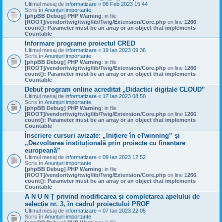
Ultimul mesaj de
informatizare
«
06 Feb 2023 15:44
Scris în
Anunțuri importante
[phpBB Debug] PHP Warning
: in file
[ROOT]/vendor/twig/twig/lib/Twig/Extension/Core.php
on line
1266
:
count(): Parameter must be an array or an object that implements
Countable
Informare programe proiectul CRED
Ultimul mesaj de
informatizare
«
19 Ian 2023 09:36
Scris în
Anunțuri importante
[phpBB Debug] PHP Warning
: in file
[ROOT]/vendor/twig/twig/lib/Twig/Extension/Core.php
on line
1266
:
count(): Parameter must be an array or an object that implements
Countable
Debut program online acreditat „Didactici digitale CLOUD”
Ultimul mesaj de
informatizare
«
17 Ian 2023 08:50
Scris în
Anunțuri importante
[phpBB Debug] PHP Warning
: in file
[ROOT]/vendor/twig/twig/lib/Twig/Extension/Core.php
on line
1266
:
count(): Parameter must be an array or an object that implements
Countable
Înscriere cursuri avizate: „Inițiere în eTwinning” și
„Dezvoltarea instituțională prin proiecte cu finanțare
europeană”
Ultimul mesaj de
informatizare
«
09 Ian 2023 12:52
Scris în
Anunțuri importante
[phpBB Debug] PHP Warning
: in file
[ROOT]/vendor/twig/twig/lib/Twig/Extension/Core.php
on line
1266
:
count(): Parameter must be an array or an object that implements
Countable
A N U N Ț privind modificarea și completarea apelului de
selecție nr. 3, în cadrul proiectului PROF
Ultimul mesaj de
informatizare
«
07 Ian 2023 22:05
Scris în
Anunțuri importante