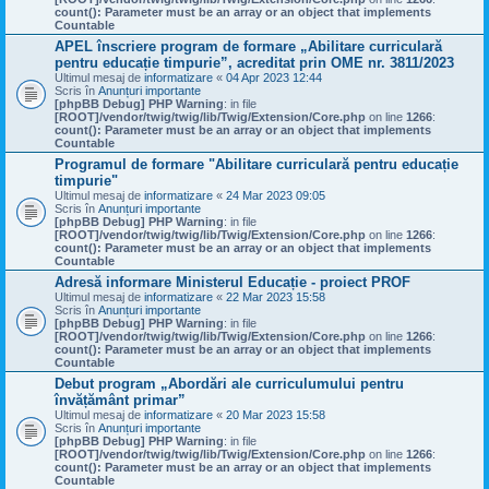
count(): Parameter must be an array or an object that implements
Countable
APEL înscriere program de formare „Abilitare curriculară
pentru educație timpurie”, acreditat prin OME nr. 3811/2023
Ultimul mesaj de
informatizare
«
04 Apr 2023 12:44
Scris în
Anunțuri importante
[phpBB Debug] PHP Warning
: in file
[ROOT]/vendor/twig/twig/lib/Twig/Extension/Core.php
on line
1266
:
count(): Parameter must be an array or an object that implements
Countable
Programul de formare "Abilitare curriculară pentru educație
timpurie"
Ultimul mesaj de
informatizare
«
24 Mar 2023 09:05
Scris în
Anunțuri importante
[phpBB Debug] PHP Warning
: in file
[ROOT]/vendor/twig/twig/lib/Twig/Extension/Core.php
on line
1266
:
count(): Parameter must be an array or an object that implements
Countable
Adresă informare Ministerul Educație - proiect PROF
Ultimul mesaj de
informatizare
«
22 Mar 2023 15:58
Scris în
Anunțuri importante
[phpBB Debug] PHP Warning
: in file
[ROOT]/vendor/twig/twig/lib/Twig/Extension/Core.php
on line
1266
:
count(): Parameter must be an array or an object that implements
Countable
Debut program „Abordări ale curriculumului pentru
învățământ primar”
Ultimul mesaj de
informatizare
«
20 Mar 2023 15:58
Scris în
Anunțuri importante
[phpBB Debug] PHP Warning
: in file
[ROOT]/vendor/twig/twig/lib/Twig/Extension/Core.php
on line
1266
:
count(): Parameter must be an array or an object that implements
Countable