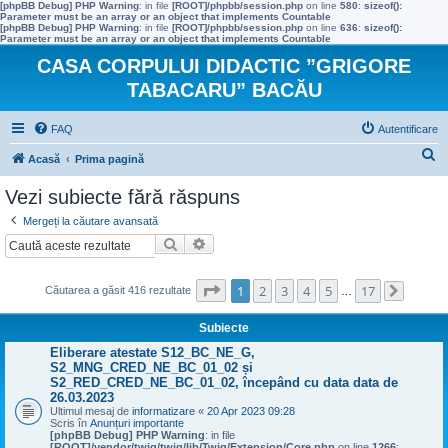
[phpBB Debug] PHP Warning
: in file
[ROOT]/phpbb/session.php
on line
580
:
sizeof():
Parameter must be an array or an object that implements Countable
[phpBB Debug] PHP Warning
: in file
[ROOT]/phpbb/session.php
on line
636
:
sizeof():
Parameter must be an array or an object that implements Countable
CASA CORPULUI DIDACTIC ”GRIGORE
TABACARU” BACĂU
FAQ
Autentificare
C
Acasă
Prima pagină
ă
Vezi subiecte fără răspuns
u
Mergeți la căutare avansată
t
Căutare
Căutare avansată
a
r
Pagina
1
din
17
1
2
3
4
5
17
Căutarea a găsit 416 rezultate
…
Următo
e
Subiecte
Eliberare atestate S12_BC_NE_G,
S2_MNG_CRED_NE_BC_01_02 și
S2_RED_CRED_NE_BC_01_02, începând cu data data de
26.03.2023
Ultimul mesaj de
informatizare
«
20 Apr 2023 09:28
Scris în
Anunțuri importante
[phpBB Debug] PHP Warning
: in file
[ROOT]/vendor/twig/twig/lib/Twig/Extension/Core.php
on line
1266
: