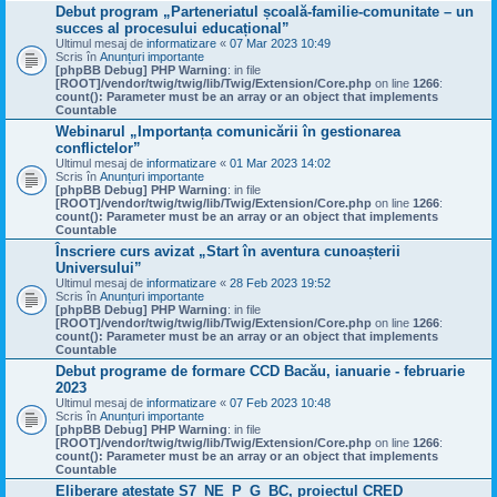
Debut program „Parteneriatul școală-familie-comunitate – un
succes al procesului educațional”
Ultimul mesaj de
informatizare
«
07 Mar 2023 10:49
Scris în
Anunțuri importante
[phpBB Debug] PHP Warning
: in file
[ROOT]/vendor/twig/twig/lib/Twig/Extension/Core.php
on line
1266
:
count(): Parameter must be an array or an object that implements
Countable
Webinarul „Importanța comunicării în gestionarea
conflictelor”
Ultimul mesaj de
informatizare
«
01 Mar 2023 14:02
Scris în
Anunțuri importante
[phpBB Debug] PHP Warning
: in file
[ROOT]/vendor/twig/twig/lib/Twig/Extension/Core.php
on line
1266
:
count(): Parameter must be an array or an object that implements
Countable
Înscriere curs avizat „Start în aventura cunoașterii
Universului”
Ultimul mesaj de
informatizare
«
28 Feb 2023 19:52
Scris în
Anunțuri importante
[phpBB Debug] PHP Warning
: in file
[ROOT]/vendor/twig/twig/lib/Twig/Extension/Core.php
on line
1266
:
count(): Parameter must be an array or an object that implements
Countable
Debut programe de formare CCD Bacău, ianuarie - februarie
2023
Ultimul mesaj de
informatizare
«
07 Feb 2023 10:48
Scris în
Anunțuri importante
[phpBB Debug] PHP Warning
: in file
[ROOT]/vendor/twig/twig/lib/Twig/Extension/Core.php
on line
1266
:
count(): Parameter must be an array or an object that implements
Countable
Eliberare atestate S7_NE_P_G_BC, proiectul CRED