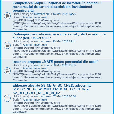
Completarea Corpului național de formatori în domeniul
mentoratului de carieră didactică din învățământul
preuniversitar
Ultimul mesaj de
informatizare
«
14 Mar 2023 14:25
Scris în
Anunțuri importante
[phpBB Debug] PHP Warning
: in file
[ROOT]/vendor/twig/twig/lib/Twig/Extension/Core.php
on line
1266
:
count(): Parameter must be an array or an object that implements
Countable
Prelungire perioadă înscriere curs avizat „Start în aventura
cunoașterii Universului”
Ultimul mesaj de
informatizare
«
13 Mar 2023 12:41
Scris în
Anunțuri importante
[phpBB Debug] PHP Warning
: in file
[ROOT]/vendor/twig/twig/lib/Twig/Extension/Core.php
on line
1266
:
count(): Parameter must be an array or an object that implements
Countable
Înscriere program „MATE pentru personalul din școli”
Ultimul mesaj de
informatizare
«
08 Mar 2023 12:55
Scris în
Anunțuri importante
[phpBB Debug] PHP Warning
: in file
[ROOT]/vendor/twig/twig/lib/Twig/Extension/Core.php
on line
1266
:
count(): Parameter must be an array or an object that implements
Countable
Eliberare atestate S8_NE_G_BC_CRED, adeverințe
S12_BC_NE_G, S2_MNG_CRED_NE_BC_01_02 și
S2_RED_CRED_NE_BC_01_02
Ultimul mesaj de
informatizare
«
07 Mar 2023 10:50
Scris în
Anunțuri importante
[phpBB Debug] PHP Warning
: in file
[ROOT]/vendor/twig/twig/lib/Twig/Extension/Core.php
on line
1266
:
count(): Parameter must be an array or an object that implements
Countable