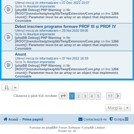
Ultimul mesaj de
informatizare
«
07 Dec 2022 15:07
Scris în
Anunțuri importante
[phpBB Debug] PHP Warning
: in file
[ROOT]/vendor/twig/twig/lib/Twig/Extension/Core.php
on line
1266
:
count(): Parameter must be an array or an object that implements
Countable
Debut inscriere programe formare PROF III și PROF IV
Ultimul mesaj de
informatizare
«
29 Noi 2022 09:05
Scris în
Anunțuri importante
[phpBB Debug] PHP Warning
: in file
[ROOT]/vendor/twig/twig/lib/Twig/Extension/Core.php
on line
1266
:
count(): Parameter must be an array or an object that implements
Countable
Anunț
Ultimul mesaj de
informatizare
«
07 Noi 2022 16:33
Scris în
Anunțuri importante
[phpBB Debug] PHP Warning
: in file
[ROOT]/vendor/twig/twig/lib/Twig/Extension/Core.php
on line
1266
:
count(): Parameter must be an array or an object that implements
Countable
Pagina
1
din
17
1
2
3
4
5
17
Căutarea a găsit 416 rezultate
…
Următo
Mergi la
Acasă
Prima pagină
Contactează-ne
Echipa
Furnizat de
phpBB
® Forum Software © phpBB Limited
Power by:
IA