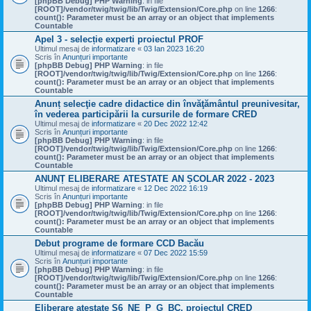
[phpBB Debug] PHP Warning
: in file
[ROOT]/vendor/twig/twig/lib/Twig/Extension/Core.php
on line
1266
:
count(): Parameter must be an array or an object that implements
Countable
Apel 3 - selecție experti proiectul PROF
Ultimul mesaj de
informatizare
«
03 Ian 2023 16:20
Scris în
Anunțuri importante
[phpBB Debug] PHP Warning
: in file
[ROOT]/vendor/twig/twig/lib/Twig/Extension/Core.php
on line
1266
:
count(): Parameter must be an array or an object that implements
Countable
Anunț selecţie cadre didactice din învăţământul preunivesitar,
în vederea participării la cursurile de formare CRED
Ultimul mesaj de
informatizare
«
20 Dec 2022 12:42
Scris în
Anunțuri importante
[phpBB Debug] PHP Warning
: in file
[ROOT]/vendor/twig/twig/lib/Twig/Extension/Core.php
on line
1266
:
count(): Parameter must be an array or an object that implements
Countable
ANUNȚ ELIBERARE ATESTATE AN ȘCOLAR 2022 - 2023
Ultimul mesaj de
informatizare
«
12 Dec 2022 16:19
Scris în
Anunțuri importante
[phpBB Debug] PHP Warning
: in file
[ROOT]/vendor/twig/twig/lib/Twig/Extension/Core.php
on line
1266
:
count(): Parameter must be an array or an object that implements
Countable
Debut programe de formare CCD Bacău
Ultimul mesaj de
informatizare
«
07 Dec 2022 15:59
Scris în
Anunțuri importante
[phpBB Debug] PHP Warning
: in file
[ROOT]/vendor/twig/twig/lib/Twig/Extension/Core.php
on line
1266
:
count(): Parameter must be an array or an object that implements
Countable
Eliberare atestate S6_NE_P_G_BC, proiectul CRED