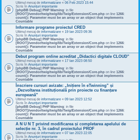
Ultimul mesaj de
informatizare
«
06 Feb 2023 15:44
Scris în
Anunțuri importante
[phpBB Debug] PHP Warning
: in file
[ROOT]/vendor/twig/twig/lib/Twig/Extension/Core.php
on line
1266
:
count(): Parameter must be an array or an object that implements
Countable
Informare programe proiectul CRED
Ultimul mesaj de
informatizare
«
19 Ian 2023 09:36
Scris în
Anunțuri importante
[phpBB Debug] PHP Warning
: in file
[ROOT]/vendor/twig/twig/lib/Twig/Extension/Core.php
on line
1266
:
count(): Parameter must be an array or an object that implements
Countable
Debut program online acreditat „Didactici digitale CLOUD”
Ultimul mesaj de
informatizare
«
17 Ian 2023 08:50
Scris în
Anunțuri importante
[phpBB Debug] PHP Warning
: in file
[ROOT]/vendor/twig/twig/lib/Twig/Extension/Core.php
on line
1266
:
count(): Parameter must be an array or an object that implements
Countable
Înscriere cursuri avizate: „Inițiere în eTwinning” și
„Dezvoltarea instituțională prin proiecte cu finanțare
europeană”
Ultimul mesaj de
informatizare
«
09 Ian 2023 12:52
Scris în
Anunțuri importante
[phpBB Debug] PHP Warning
: in file
[ROOT]/vendor/twig/twig/lib/Twig/Extension/Core.php
on line
1266
:
count(): Parameter must be an array or an object that implements
Countable
A N U N Ț privind modificarea și completarea apelului de
selecție nr. 3, în cadrul proiectului PROF
Ultimul mesaj de
informatizare
«
07 Ian 2023 22:05
Scris în
Anunțuri importante