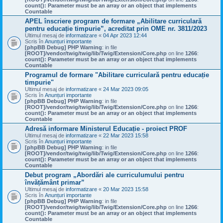
count(): Parameter must be an array or an object that implements
Countable
APEL înscriere program de formare „Abilitare curriculară
pentru educație timpurie”, acreditat prin OME nr. 3811/2023
Ultimul mesaj de
informatizare
«
04 Apr 2023 12:44
Scris în
Anunțuri importante
[phpBB Debug] PHP Warning
: in file
[ROOT]/vendor/twig/twig/lib/Twig/Extension/Core.php
on line
1266
:
count(): Parameter must be an array or an object that implements
Countable
Programul de formare "Abilitare curriculară pentru educație
timpurie"
Ultimul mesaj de
informatizare
«
24 Mar 2023 09:05
Scris în
Anunțuri importante
[phpBB Debug] PHP Warning
: in file
[ROOT]/vendor/twig/twig/lib/Twig/Extension/Core.php
on line
1266
:
count(): Parameter must be an array or an object that implements
Countable
Adresă informare Ministerul Educație - proiect PROF
Ultimul mesaj de
informatizare
«
22 Mar 2023 15:58
Scris în
Anunțuri importante
[phpBB Debug] PHP Warning
: in file
[ROOT]/vendor/twig/twig/lib/Twig/Extension/Core.php
on line
1266
:
count(): Parameter must be an array or an object that implements
Countable
Debut program „Abordări ale curriculumului pentru
învățământ primar”
Ultimul mesaj de
informatizare
«
20 Mar 2023 15:58
Scris în
Anunțuri importante
[phpBB Debug] PHP Warning
: in file
[ROOT]/vendor/twig/twig/lib/Twig/Extension/Core.php
on line
1266
:
count(): Parameter must be an array or an object that implements
Countable