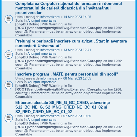
Completarea Corpului național de formatori în domeniul
mentoratului de carieră didactică din învățământul
preuniversitar
Ultimul mesaj de
informatizare
«
14 Mar 2023 14:25
Scris în
Anunțuri importante
[phpBB Debug] PHP Warning
: in file
[ROOT]/vendor/twig/twig/lib/Twig/Extension/Core.php
on line
1266
:
count(): Parameter must be an array or an object that implements
Countable
Prelungire perioadă înscriere curs avizat „Start în aventura
cunoașterii Universului”
Ultimul mesaj de
informatizare
«
13 Mar 2023 12:41
Scris în
Anunțuri importante
[phpBB Debug] PHP Warning
: in file
[ROOT]/vendor/twig/twig/lib/Twig/Extension/Core.php
on line
1266
:
count(): Parameter must be an array or an object that implements
Countable
Înscriere program „MATE pentru personalul din școli”
Ultimul mesaj de
informatizare
«
08 Mar 2023 12:55
Scris în
Anunțuri importante
[phpBB Debug] PHP Warning
: in file
[ROOT]/vendor/twig/twig/lib/Twig/Extension/Core.php
on line
1266
:
count(): Parameter must be an array or an object that implements
Countable
Eliberare atestate S8_NE_G_BC_CRED, adeverințe
S12_BC_NE_G, S2_MNG_CRED_NE_BC_01_02 și
S2_RED_CRED_NE_BC_01_02
Ultimul mesaj de
informatizare
«
07 Mar 2023 10:50
Scris în
Anunțuri importante
[phpBB Debug] PHP Warning
: in file
[ROOT]/vendor/twig/twig/lib/Twig/Extension/Core.php
on line
1266
:
count(): Parameter must be an array or an object that implements
Countable