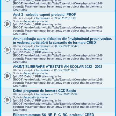
[phpBB Debug] PHP Warning
: in file
[ROOT]/vendor/twig/twig/lib/Twig/Extension/Core.php
on line
1266
:
count(): Parameter must be an array or an object that implements
Countable
Apel 3 - selecție experti proiectul PROF
Ultimul mesaj de
informatizare
«
03 Ian 2023 16:20
Scris în
Anunțuri importante
[phpBB Debug] PHP Warning
: in file
[ROOT]/vendor/twig/twig/lib/Twig/Extension/Core.php
on line
1266
:
count(): Parameter must be an array or an object that implements
Countable
Anunț selecţie cadre didactice din învăţământul preunivesitar,
în vederea participării la cursurile de formare CRED
Ultimul mesaj de
informatizare
«
20 Dec 2022 12:42
Scris în
Anunțuri importante
[phpBB Debug] PHP Warning
: in file
[ROOT]/vendor/twig/twig/lib/Twig/Extension/Core.php
on line
1266
:
count(): Parameter must be an array or an object that implements
Countable
ANUNȚ ELIBERARE ATESTATE AN ȘCOLAR 2022 - 2023
Ultimul mesaj de
informatizare
«
12 Dec 2022 16:19
Scris în
Anunțuri importante
[phpBB Debug] PHP Warning
: in file
[ROOT]/vendor/twig/twig/lib/Twig/Extension/Core.php
on line
1266
:
count(): Parameter must be an array or an object that implements
Countable
Debut programe de formare CCD Bacău
Ultimul mesaj de
informatizare
«
07 Dec 2022 15:59
Scris în
Anunțuri importante
[phpBB Debug] PHP Warning
: in file
[ROOT]/vendor/twig/twig/lib/Twig/Extension/Core.php
on line
1266
:
count(): Parameter must be an array or an object that implements
Countable
Eliberare atestate S6_NE_P_G_BC, proiectul CRED