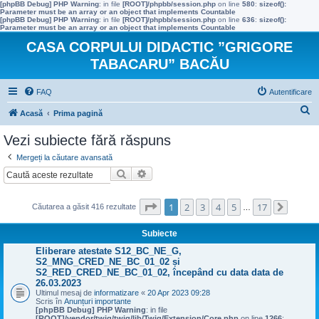
[phpBB Debug] PHP Warning
: in file
[ROOT]/phpbb/session.php
on line
580
:
sizeof():
Parameter must be an array or an object that implements Countable
[phpBB Debug] PHP Warning
: in file
[ROOT]/phpbb/session.php
on line
636
:
sizeof():
Parameter must be an array or an object that implements Countable
CASA CORPULUI DIDACTIC ”GRIGORE
TABACARU” BACĂU
FAQ
Autentificare
C
Acasă
Prima pagină
ă
Vezi subiecte fără răspuns
u
Mergeți la căutare avansată
t
Căutare
Căutare avansată
a
r
Pagina
1
din
17
1
2
3
4
5
17
Căutarea a găsit 416 rezultate
…
Următo
e
Subiecte
Eliberare atestate S12_BC_NE_G,
S2_MNG_CRED_NE_BC_01_02 și
S2_RED_CRED_NE_BC_01_02, începând cu data data de
26.03.2023
Ultimul mesaj de
informatizare
«
20 Apr 2023 09:28
Scris în
Anunțuri importante
[phpBB Debug] PHP Warning
: in file
[ROOT]/vendor/twig/twig/lib/Twig/Extension/Core.php
on line
1266
: