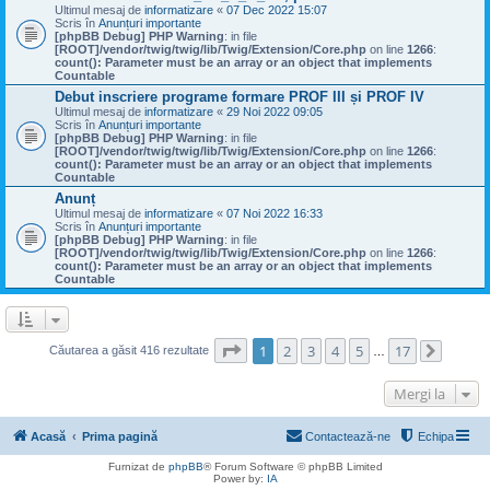
Ultimul mesaj de
informatizare
«
07 Dec 2022 15:07
Scris în
Anunțuri importante
[phpBB Debug] PHP Warning
: in file
[ROOT]/vendor/twig/twig/lib/Twig/Extension/Core.php
on line
1266
:
count(): Parameter must be an array or an object that implements
Countable
Debut inscriere programe formare PROF III și PROF IV
Ultimul mesaj de
informatizare
«
29 Noi 2022 09:05
Scris în
Anunțuri importante
[phpBB Debug] PHP Warning
: in file
[ROOT]/vendor/twig/twig/lib/Twig/Extension/Core.php
on line
1266
:
count(): Parameter must be an array or an object that implements
Countable
Anunț
Ultimul mesaj de
informatizare
«
07 Noi 2022 16:33
Scris în
Anunțuri importante
[phpBB Debug] PHP Warning
: in file
[ROOT]/vendor/twig/twig/lib/Twig/Extension/Core.php
on line
1266
:
count(): Parameter must be an array or an object that implements
Countable
Pagina
1
din
17
1
2
3
4
5
17
Căutarea a găsit 416 rezultate
…
Următo
Mergi la
Acasă
Prima pagină
Contactează-ne
Echipa
Furnizat de
phpBB
® Forum Software © phpBB Limited
Power by:
IA