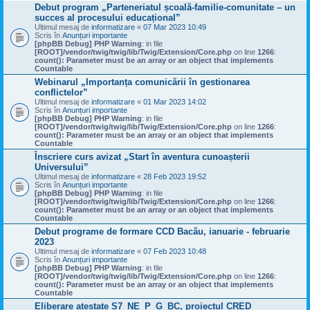
Debut program „Parteneriatul școală-familie-comunitate – un
succes al procesului educațional”
Ultimul mesaj de
informatizare
«
07 Mar 2023 10:49
Scris în
Anunțuri importante
[phpBB Debug] PHP Warning
: in file
[ROOT]/vendor/twig/twig/lib/Twig/Extension/Core.php
on line
1266
:
count(): Parameter must be an array or an object that implements
Countable
Webinarul „Importanța comunicării în gestionarea
conflictelor”
Ultimul mesaj de
informatizare
«
01 Mar 2023 14:02
Scris în
Anunțuri importante
[phpBB Debug] PHP Warning
: in file
[ROOT]/vendor/twig/twig/lib/Twig/Extension/Core.php
on line
1266
:
count(): Parameter must be an array or an object that implements
Countable
Înscriere curs avizat „Start în aventura cunoașterii
Universului”
Ultimul mesaj de
informatizare
«
28 Feb 2023 19:52
Scris în
Anunțuri importante
[phpBB Debug] PHP Warning
: in file
[ROOT]/vendor/twig/twig/lib/Twig/Extension/Core.php
on line
1266
:
count(): Parameter must be an array or an object that implements
Countable
Debut programe de formare CCD Bacău, ianuarie - februarie
2023
Ultimul mesaj de
informatizare
«
07 Feb 2023 10:48
Scris în
Anunțuri importante
[phpBB Debug] PHP Warning
: in file
[ROOT]/vendor/twig/twig/lib/Twig/Extension/Core.php
on line
1266
:
count(): Parameter must be an array or an object that implements
Countable
Eliberare atestate S7_NE_P_G_BC, proiectul CRED