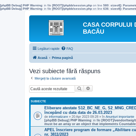
[phpBB Debug] PHP Warning
: in file
[ROOT]/phpbb/session.php
on line
580
:
sizeof(): Parame
[phpBB Debug] PHP Warning
: in file
[ROOT]/phpbb/session.php
on line
636
:
sizeof(): Parame
CASA CORPULUI 
BACĂU
Legături rapide
FAQ
Acasă
Prima pagină
Vezi subiecte fără răspuns
Mergeți la căutare avansată
Căutare
Căutare avansată
SUBIECTE
Eliberare atestate S12_BC_NE_G, S2_MNG_CR
începând cu data data de 26.03.2023
de
informatizare
» 20 Apr 2023 09:28 » în
Anunțuri importante
[phpBB Debug] PHP Warning
: in file
[ROOT]/vendor/twig/t
must be an array or an object that implements Countable
APEL înscriere program de formare „Abilitare cu
nr. 3811/2023