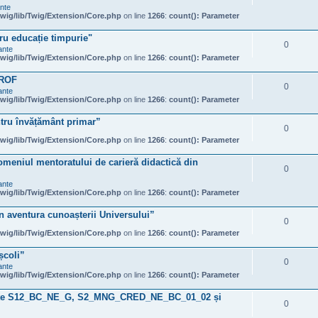
ante
wig/lib/Twig/Extension/Core.php
on line
1266
:
count(): Parameter
ru educație timpurie"
0
ante
wig/lib/Twig/Extension/Core.php
on line
1266
:
count(): Parameter
PROF
0
ante
wig/lib/Twig/Extension/Core.php
on line
1266
:
count(): Parameter
tru învățământ primar”
0
wig/lib/Twig/Extension/Core.php
on line
1266
:
count(): Parameter
omeniul mentoratului de carieră didactică din
0
ante
wig/lib/Twig/Extension/Core.php
on line
1266
:
count(): Parameter
în aventura cunoașterii Universului”
0
wig/lib/Twig/Extension/Core.php
on line
1266
:
count(): Parameter
școli”
0
ante
wig/lib/Twig/Extension/Core.php
on line
1266
:
count(): Parameter
ințe S12_BC_NE_G, S2_MNG_CRED_NE_BC_01_02 și
0