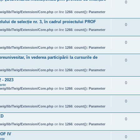
0
wig/lib/Twig/Extension/Core.php
on line
1266
:
count(): Parameter
ului de selecție nr. 3, în cadrul proiectului PROF
0
wig/lib/Twig/Extension/Core.php
on line
1266
:
count(): Parameter
0
wig/lib/Twig/Extension/Core.php
on line
1266
:
count(): Parameter
eunivesitar, în vederea participării la cursurile de
0
wig/lib/Twig/Extension/Core.php
on line
1266
:
count(): Parameter
- 2023
0
ante
wig/lib/Twig/Extension/Core.php
on line
1266
:
count(): Parameter
0
wig/lib/Twig/Extension/Core.php
on line
1266
:
count(): Parameter
ED
0
wig/lib/Twig/Extension/Core.php
on line
1266
:
count(): Parameter
ROF IV
0
ante