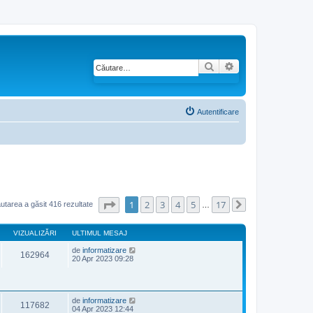
Căutare
Căutare avansată
Autentificare
Pagina
1
din
17
1
2
3
4
5
17
utarea a găsit 416 rezultate
…
Următorul
VIZUALIZĂRI
ULTIMUL MESAJ
de
informatizare
162964
20 Apr 2023 09:28
de
informatizare
117682
04 Apr 2023 12:44