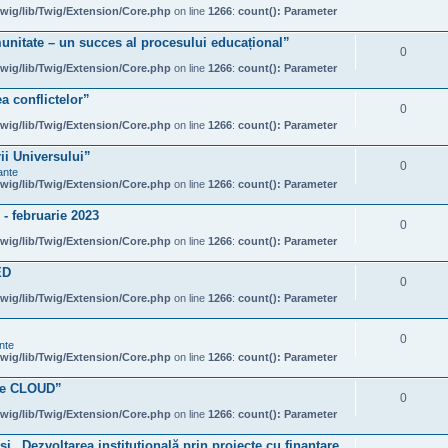
wig/lib/Twig/Extension/Core.php
on line
1266
:
count(): Parameter
unitate – un succes al procesului educațional”
0
wig/lib/Twig/Extension/Core.php
on line
1266
:
count(): Parameter
a conflictelor”
0
wig/lib/Twig/Extension/Core.php
on line
1266
:
count(): Parameter
rii Universului”
0
ante
wig/lib/Twig/Extension/Core.php
on line
1266
:
count(): Parameter
- februarie 2023
0
wig/lib/Twig/Extension/Core.php
on line
1266
:
count(): Parameter
ED
0
wig/lib/Twig/Extension/Core.php
on line
1266
:
count(): Parameter
0
nte
wig/lib/Twig/Extension/Core.php
on line
1266
:
count(): Parameter
ale CLOUD”
0
wig/lib/Twig/Extension/Core.php
on line
1266
:
count(): Parameter
 și „Dezvoltarea instituțională prin proiecte cu finanțare