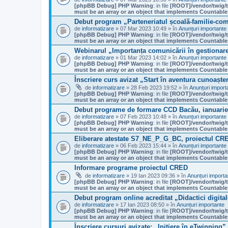
[phpBB Debug] PHP Warning
: in file
[ROOT]/vendor/twig/t
must be an array or an object that implements Countable
Debut program „Parteneriatul școală-familie-com
de
informatizare
» 07 Mar 2023 10:49 » în
Anunțuri importante
[phpBB Debug] PHP Warning
: in file
[ROOT]/vendor/twig/t
must be an array or an object that implements Countable
Webinarul „Importanța comunicării în gestionare
de
informatizare
» 01 Mar 2023 14:02 » în
Anunțuri importante
[phpBB Debug] PHP Warning
: in file
[ROOT]/vendor/twig/t
must be an array or an object that implements Countable
Înscriere curs avizat „Start în aventura cunoaște
de
informatizare
» 28 Feb 2023 19:52 » în
Anunțuri import
[phpBB Debug] PHP Warning
: in file
[ROOT]/vendor/twig/t
must be an array or an object that implements Countable
Debut programe de formare CCD Bacău, ianuarie 
de
informatizare
» 07 Feb 2023 10:48 » în
Anunțuri importante
[phpBB Debug] PHP Warning
: in file
[ROOT]/vendor/twig/t
must be an array or an object that implements Countable
Eliberare atestate S7_NE_P_G_BC, proiectul CR
de
informatizare
» 06 Feb 2023 15:44 » în
Anunțuri importante
[phpBB Debug] PHP Warning
: in file
[ROOT]/vendor/twig/t
must be an array or an object that implements Countable
Informare programe proiectul CRED
de
informatizare
» 19 Ian 2023 09:36 » în
Anunțuri importa
[phpBB Debug] PHP Warning
: in file
[ROOT]/vendor/twig/t
must be an array or an object that implements Countable
Debut program online acreditat „Didactici digit
de
informatizare
» 17 Ian 2023 08:50 » în
Anunțuri importante
[phpBB Debug] PHP Warning
: in file
[ROOT]/vendor/twig/t
must be an array or an object that implements Countable
Înscriere cursuri avizate: „Inițiere în eTwinning”