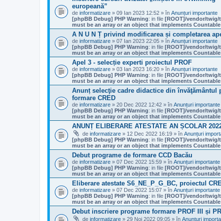
europeană”
de
informatizare
» 09 Ian 2023 12:52 » în
Anunțuri importante
[phpBB Debug] PHP Warning
: in file
[ROOT]/vendor/twig/t
must be an array or an object that implements Countable
A N U N Ț privind modificarea și completarea apel
de
informatizare
» 07 Ian 2023 22:05 » în
Anunțuri importante
[phpBB Debug] PHP Warning
: in file
[ROOT]/vendor/twig/t
must be an array or an object that implements Countable
Apel 3 - selecție experti proiectul PROF
de
informatizare
» 03 Ian 2023 16:20 » în
Anunțuri importante
[phpBB Debug] PHP Warning
: in file
[ROOT]/vendor/twig/t
must be an array or an object that implements Countable
Anunț selecţie cadre didactice din învăţământul pr
formare CRED
de
informatizare
» 20 Dec 2022 12:42 » în
Anunțuri importante
[phpBB Debug] PHP Warning
: in file
[ROOT]/vendor/twig/t
must be an array or an object that implements Countable
ANUNȚ ELIBERARE ATESTATE AN ȘCOLAR 2022 
de
informatizare
» 12 Dec 2022 16:19 » în
Anunțuri import
[phpBB Debug] PHP Warning
: in file
[ROOT]/vendor/twig/t
must be an array or an object that implements Countable
Debut programe de formare CCD Bacău
de
informatizare
» 07 Dec 2022 15:59 » în
Anunțuri importante
[phpBB Debug] PHP Warning
: in file
[ROOT]/vendor/twig/t
must be an array or an object that implements Countable
Eliberare atestate S6_NE_P_G_BC, proiectul CR
de
informatizare
» 07 Dec 2022 15:07 » în
Anunțuri importante
[phpBB Debug] PHP Warning
: in file
[ROOT]/vendor/twig/t
must be an array or an object that implements Countable
Debut inscriere programe formare PROF III și P
de
informatizare
» 29 Noi 2022 09:05 » în
Anunțuri import