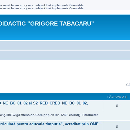
ter must be an array or an object that implements Countable
ter must be an array or an object that implements Countable
DIDACTIC ”GRIGORE TABACARU”
Că
RĂSPUNSURI
ED_NE_BC_01_02 și S2_RED_CRED_NE_BC_01_02,
0
wig/lib/Twig/Extension/Core.php
on line
1266
:
count(): Parameter
rriculară pentru educație timpurie”, acreditat prin OME
0