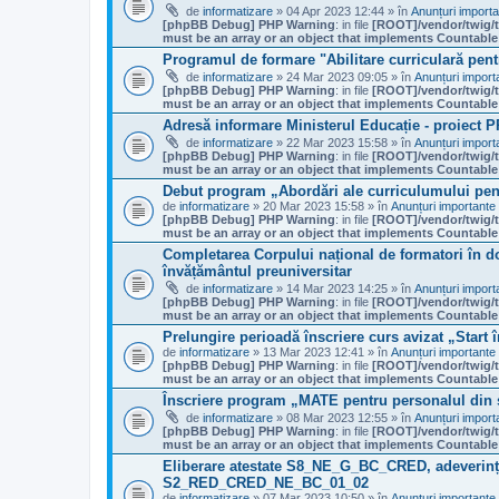
de
informatizare
» 04 Apr 2023 12:44 » în
Anunțuri import
[phpBB Debug] PHP Warning
: in file
[ROOT]/vendor/twig/t
must be an array or an object that implements Countable
Programul de formare "Abilitare curriculară pent
de
informatizare
» 24 Mar 2023 09:05 » în
Anunțuri import
[phpBB Debug] PHP Warning
: in file
[ROOT]/vendor/twig/t
must be an array or an object that implements Countable
Adresă informare Ministerul Educație - proiect 
de
informatizare
» 22 Mar 2023 15:58 » în
Anunțuri import
[phpBB Debug] PHP Warning
: in file
[ROOT]/vendor/twig/t
must be an array or an object that implements Countable
Debut program „Abordări ale curriculumului pen
de
informatizare
» 20 Mar 2023 15:58 » în
Anunțuri importante
[phpBB Debug] PHP Warning
: in file
[ROOT]/vendor/twig/t
must be an array or an object that implements Countable
Completarea Corpului național de formatori în d
învățământul preuniversitar
de
informatizare
» 14 Mar 2023 14:25 » în
Anunțuri import
[phpBB Debug] PHP Warning
: in file
[ROOT]/vendor/twig/t
must be an array or an object that implements Countable
Prelungire perioadă înscriere curs avizat „Start 
de
informatizare
» 13 Mar 2023 12:41 » în
Anunțuri importante
[phpBB Debug] PHP Warning
: in file
[ROOT]/vendor/twig/t
must be an array or an object that implements Countable
Înscriere program „MATE pentru personalul din 
de
informatizare
» 08 Mar 2023 12:55 » în
Anunțuri import
[phpBB Debug] PHP Warning
: in file
[ROOT]/vendor/twig/t
must be an array or an object that implements Countable
Eliberare atestate S8_NE_G_BC_CRED, adever
S2_RED_CRED_NE_BC_01_02
de
informatizare
» 07 Mar 2023 10:50 » în
Anunțuri importante