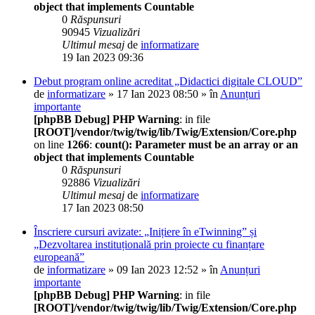
object that implements Countable
0
Răspunsuri
90945
Vizualizări
Ultimul mesaj
de
informatizare
19 Ian 2023 09:36
Debut program online acreditat „Didactici digitale CLOUD”
de
informatizare
» 17 Ian 2023 08:50 » în
Anunțuri
importante
[phpBB Debug] PHP Warning
: in file
[ROOT]/vendor/twig/twig/lib/Twig/Extension/Core.php
on line
1266
:
count(): Parameter must be an array or an
object that implements Countable
0
Răspunsuri
92886
Vizualizări
Ultimul mesaj
de
informatizare
17 Ian 2023 08:50
Înscriere cursuri avizate: „Inițiere în eTwinning” și
„Dezvoltarea instituțională prin proiecte cu finanțare
europeană”
de
informatizare
» 09 Ian 2023 12:52 » în
Anunțuri
importante
[phpBB Debug] PHP Warning
: in file
[ROOT]/vendor/twig/twig/lib/Twig/Extension/Core.php