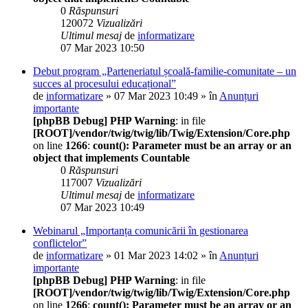
0
Răspunsuri
120072
Vizualizări
Ultimul mesaj
de
informatizare
07 Mar 2023 10:50
Debut program „Parteneriatul școală-familie-comunitate – un
succes al procesului educațional”
de
informatizare
» 07 Mar 2023 10:49 » în
Anunțuri
importante
[phpBB Debug] PHP Warning
: in file
[ROOT]/vendor/twig/twig/lib/Twig/Extension/Core.php
on line
1266
:
count(): Parameter must be an array or an
object that implements Countable
0
Răspunsuri
117007
Vizualizări
Ultimul mesaj
de
informatizare
07 Mar 2023 10:49
Webinarul „Importanța comunicării în gestionarea
conflictelor”
de
informatizare
» 01 Mar 2023 14:02 » în
Anunțuri
importante
[phpBB Debug] PHP Warning
: in file
[ROOT]/vendor/twig/twig/lib/Twig/Extension/Core.php
on line
1266
:
count(): Parameter must be an array or an