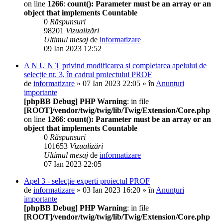
on line
1266
:
count(): Parameter must be an array or an
object that implements Countable
0
Răspunsuri
98201
Vizualizări
Ultimul mesaj
de
informatizare
09 Ian 2023 12:52
A N U N Ț privind modificarea și completarea apelului de
selecție nr. 3, în cadrul proiectului PROF
de
informatizare
» 07 Ian 2023 22:05 » în
Anunțuri
importante
[phpBB Debug] PHP Warning
: in file
[ROOT]/vendor/twig/twig/lib/Twig/Extension/Core.php
on line
1266
:
count(): Parameter must be an array or an
object that implements Countable
0
Răspunsuri
101653
Vizualizări
Ultimul mesaj
de
informatizare
07 Ian 2023 22:05
Apel 3 - selecție experti proiectul PROF
de
informatizare
» 03 Ian 2023 16:20 » în
Anunțuri
importante
[phpBB Debug] PHP Warning
: in file
[ROOT]/vendor/twig/twig/lib/Twig/Extension/Core.php