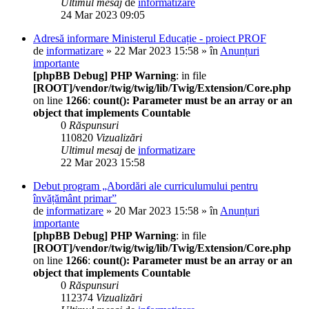
Ultimul mesaj
de
informatizare
24 Mar 2023 09:05
Adresă informare Ministerul Educație - proiect PROF
de
informatizare
» 22 Mar 2023 15:58 » în
Anunțuri
importante
[phpBB Debug] PHP Warning
: in file
[ROOT]/vendor/twig/twig/lib/Twig/Extension/Core.php
on line
1266
:
count(): Parameter must be an array or an
object that implements Countable
0
Răspunsuri
110820
Vizualizări
Ultimul mesaj
de
informatizare
22 Mar 2023 15:58
Debut program „Abordări ale curriculumului pentru
învățământ primar”
de
informatizare
» 20 Mar 2023 15:58 » în
Anunțuri
importante
[phpBB Debug] PHP Warning
: in file
[ROOT]/vendor/twig/twig/lib/Twig/Extension/Core.php
on line
1266
:
count(): Parameter must be an array or an
object that implements Countable
0
Răspunsuri
112374
Vizualizări