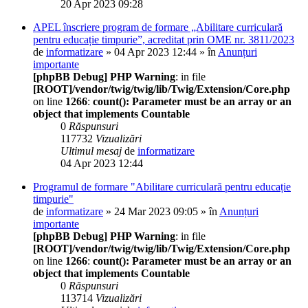
20 Apr 2023 09:28
APEL înscriere program de formare „Abilitare curriculară
pentru educație timpurie”, acreditat prin OME nr. 3811/2023
de
informatizare
» 04 Apr 2023 12:44 » în
Anunțuri
importante
[phpBB Debug] PHP Warning
: in file
[ROOT]/vendor/twig/twig/lib/Twig/Extension/Core.php
on line
1266
:
count(): Parameter must be an array or an
object that implements Countable
0
Răspunsuri
117732
Vizualizări
Ultimul mesaj
de
informatizare
04 Apr 2023 12:44
Programul de formare "Abilitare curriculară pentru educație
timpurie"
de
informatizare
» 24 Mar 2023 09:05 » în
Anunțuri
importante
[phpBB Debug] PHP Warning
: in file
[ROOT]/vendor/twig/twig/lib/Twig/Extension/Core.php
on line
1266
:
count(): Parameter must be an array or an
object that implements Countable
0
Răspunsuri
113714
Vizualizări