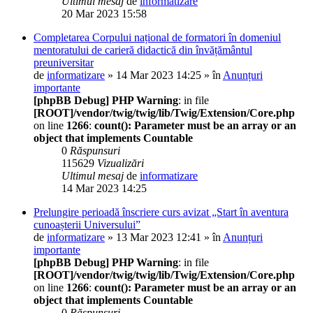
Ultimul mesaj
de
informatizare
20 Mar 2023 15:58
Completarea Corpului național de formatori în domeniul
mentoratului de carieră didactică din învățământul
preuniversitar
de
informatizare
» 14 Mar 2023 14:25 » în
Anunțuri
importante
[phpBB Debug] PHP Warning
: in file
[ROOT]/vendor/twig/twig/lib/Twig/Extension/Core.php
on line
1266
:
count(): Parameter must be an array or an
object that implements Countable
0
Răspunsuri
115629
Vizualizări
Ultimul mesaj
de
informatizare
14 Mar 2023 14:25
Prelungire perioadă înscriere curs avizat „Start în aventura
cunoașterii Universului”
de
informatizare
» 13 Mar 2023 12:41 » în
Anunțuri
importante
[phpBB Debug] PHP Warning
: in file
[ROOT]/vendor/twig/twig/lib/Twig/Extension/Core.php
on line
1266
:
count(): Parameter must be an array or an
object that implements Countable
0
Răspunsuri