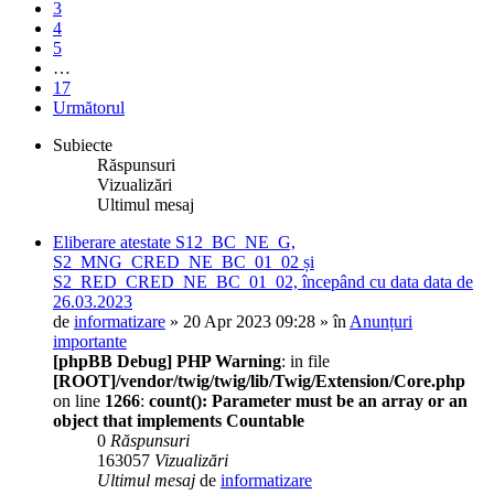
3
4
5
…
17
Următorul
Subiecte
Răspunsuri
Vizualizări
Ultimul mesaj
Eliberare atestate S12_BC_NE_G,
S2_MNG_CRED_NE_BC_01_02 și
S2_RED_CRED_NE_BC_01_02, începând cu data data de
26.03.2023
de
informatizare
» 20 Apr 2023 09:28 » în
Anunțuri
importante
[phpBB Debug] PHP Warning
: in file
[ROOT]/vendor/twig/twig/lib/Twig/Extension/Core.php
on line
1266
:
count(): Parameter must be an array or an
object that implements Countable
0
Răspunsuri
163057
Vizualizări
Ultimul mesaj
de
informatizare