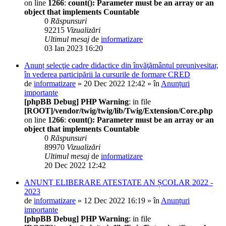
on line
1266
:
count(): Parameter must be an array or an
object that implements Countable
0
Răspunsuri
92215
Vizualizări
Ultimul mesaj
de
informatizare
03 Ian 2023 16:20
Anunț selecţie cadre didactice din învăţământul preunivesitar,
în vederea participării la cursurile de formare CRED
de
informatizare
» 20 Dec 2022 12:42 » în
Anunțuri
importante
[phpBB Debug] PHP Warning
: in file
[ROOT]/vendor/twig/twig/lib/Twig/Extension/Core.php
on line
1266
:
count(): Parameter must be an array or an
object that implements Countable
0
Răspunsuri
89970
Vizualizări
Ultimul mesaj
de
informatizare
20 Dec 2022 12:42
ANUNȚ ELIBERARE ATESTATE AN ȘCOLAR 2022 -
2023
de
informatizare
» 12 Dec 2022 16:19 » în
Anunțuri
importante
[phpBB Debug] PHP Warning
: in file