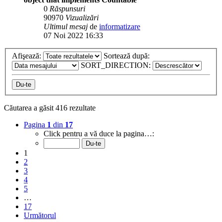
0
Răspunsuri
90970
Vizualizări
Ultimul mesaj
de
informatizare
07 Noi 2022 16:33
Afişează:
Sortează după:
SORT_DIRECTION:
Căutarea a găsit 416 rezultate
Pagina
1
din
17
Click pentru a vă duce la pagina…:
1
2
3
4
5
…
17
Următorul