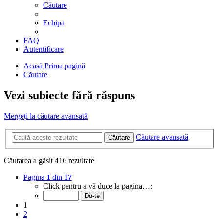
Căutare
Echipa
FAQ
Autentificare
Acasă
Prima pagină
Căutare
Vezi subiecte fără răspuns
Mergeți la căutare avansată
Căutare avansată
Căutare
Căutarea a găsit 416 rezultate
Pagina
1
din
17
Click pentru a vă duce la pagina…:
1
2