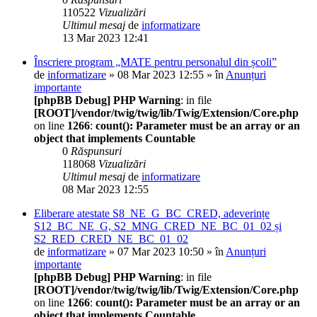
110522
Vizualizări
Ultimul mesaj
de
informatizare
13 Mar 2023 12:41
Înscriere program „MATE pentru personalul din școli”
de
informatizare
» 08 Mar 2023 12:55 » în
Anunțuri
importante
[phpBB Debug] PHP Warning
: in file
[ROOT]/vendor/twig/twig/lib/Twig/Extension/Core.php
on line
1266
:
count(): Parameter must be an array or an
object that implements Countable
0
Răspunsuri
118068
Vizualizări
Ultimul mesaj
de
informatizare
08 Mar 2023 12:55
Eliberare atestate S8_NE_G_BC_CRED, adeverințe
S12_BC_NE_G, S2_MNG_CRED_NE_BC_01_02 și
S2_RED_CRED_NE_BC_01_02
de
informatizare
» 07 Mar 2023 10:50 » în
Anunțuri
importante
[phpBB Debug] PHP Warning
: in file
[ROOT]/vendor/twig/twig/lib/Twig/Extension/Core.php
on line
1266
:
count(): Parameter must be an array or an
object that implements Countable