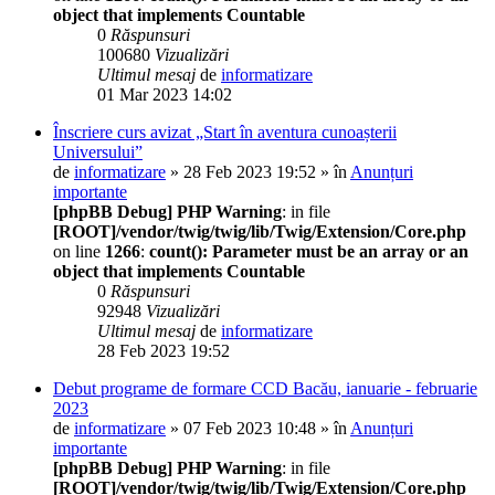
object that implements Countable
0
Răspunsuri
100680
Vizualizări
Ultimul mesaj
de
informatizare
01 Mar 2023 14:02
Înscriere curs avizat „Start în aventura cunoașterii
Universului”
de
informatizare
» 28 Feb 2023 19:52 » în
Anunțuri
importante
[phpBB Debug] PHP Warning
: in file
[ROOT]/vendor/twig/twig/lib/Twig/Extension/Core.php
on line
1266
:
count(): Parameter must be an array or an
object that implements Countable
0
Răspunsuri
92948
Vizualizări
Ultimul mesaj
de
informatizare
28 Feb 2023 19:52
Debut programe de formare CCD Bacău, ianuarie - februarie
2023
de
informatizare
» 07 Feb 2023 10:48 » în
Anunțuri
importante
[phpBB Debug] PHP Warning
: in file
[ROOT]/vendor/twig/twig/lib/Twig/Extension/Core.php