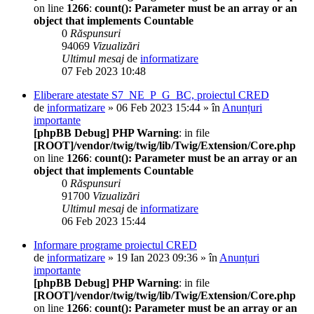
on line
1266
:
count(): Parameter must be an array or an
object that implements Countable
0
Răspunsuri
94069
Vizualizări
Ultimul mesaj
de
informatizare
07 Feb 2023 10:48
Eliberare atestate S7_NE_P_G_BC, proiectul CRED
de
informatizare
» 06 Feb 2023 15:44 » în
Anunțuri
importante
[phpBB Debug] PHP Warning
: in file
[ROOT]/vendor/twig/twig/lib/Twig/Extension/Core.php
on line
1266
:
count(): Parameter must be an array or an
object that implements Countable
0
Răspunsuri
91700
Vizualizări
Ultimul mesaj
de
informatizare
06 Feb 2023 15:44
Informare programe proiectul CRED
de
informatizare
» 19 Ian 2023 09:36 » în
Anunțuri
importante
[phpBB Debug] PHP Warning
: in file
[ROOT]/vendor/twig/twig/lib/Twig/Extension/Core.php
on line
1266
:
count(): Parameter must be an array or an