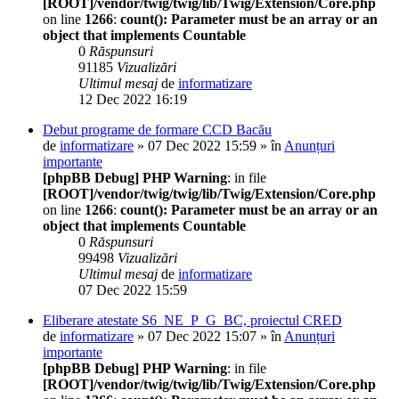
[ROOT]/vendor/twig/twig/lib/Twig/Extension/Core.php
on line
1266
:
count(): Parameter must be an array or an
object that implements Countable
0
Răspunsuri
91185
Vizualizări
Ultimul mesaj
de
informatizare
12 Dec 2022 16:19
Debut programe de formare CCD Bacău
de
informatizare
» 07 Dec 2022 15:59 » în
Anunțuri
importante
[phpBB Debug] PHP Warning
: in file
[ROOT]/vendor/twig/twig/lib/Twig/Extension/Core.php
on line
1266
:
count(): Parameter must be an array or an
object that implements Countable
0
Răspunsuri
99498
Vizualizări
Ultimul mesaj
de
informatizare
07 Dec 2022 15:59
Eliberare atestate S6_NE_P_G_BC, proiectul CRED
de
informatizare
» 07 Dec 2022 15:07 » în
Anunțuri
importante
[phpBB Debug] PHP Warning
: in file
[ROOT]/vendor/twig/twig/lib/Twig/Extension/Core.php