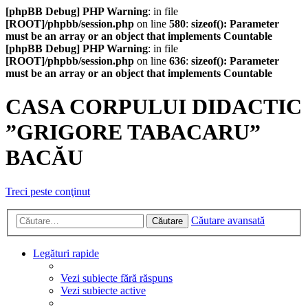
[phpBB Debug] PHP Warning
: in file
[ROOT]/phpbb/session.php
on line
580
:
sizeof(): Parameter
must be an array or an object that implements Countable
[phpBB Debug] PHP Warning
: in file
[ROOT]/phpbb/session.php
on line
636
:
sizeof(): Parameter
must be an array or an object that implements Countable
CASA CORPULUI DIDACTIC
”GRIGORE TABACARU”
BACĂU
Treci peste conţinut
Căutare avansată
Căutare
Legături rapide
Vezi subiecte fără răspuns
Vezi subiecte active