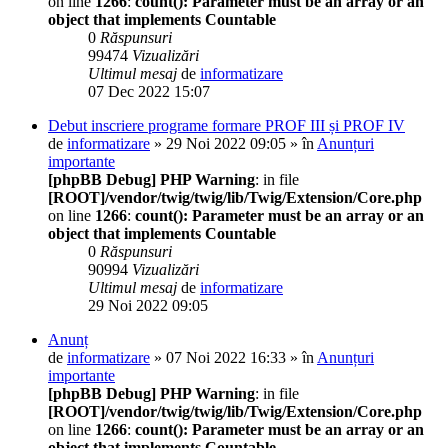
on line
1266
:
count(): Parameter must be an array or an
object that implements Countable
0
Răspunsuri
99474
Vizualizări
Ultimul mesaj
de
informatizare
07 Dec 2022 15:07
Debut inscriere programe formare PROF III și PROF IV
de
informatizare
» 29 Noi 2022 09:05 » în
Anunțuri
importante
[phpBB Debug] PHP Warning
: in file
[ROOT]/vendor/twig/twig/lib/Twig/Extension/Core.php
on line
1266
:
count(): Parameter must be an array or an
object that implements Countable
0
Răspunsuri
90994
Vizualizări
Ultimul mesaj
de
informatizare
29 Noi 2022 09:05
Anunț
de
informatizare
» 07 Noi 2022 16:33 » în
Anunțuri
importante
[phpBB Debug] PHP Warning
: in file
[ROOT]/vendor/twig/twig/lib/Twig/Extension/Core.php
on line
1266
:
count(): Parameter must be an array or an
object that implements Countable