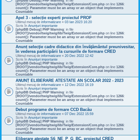
[phpBB Debug] PHP Warning
: in file
[ROOT]/vendor/twig/twig/lib/Twig/Extension/Core.php
on line
1266
:
count(): Parameter must be an array or an object that implements
Countable
Apel 3 - selecție experti proiectul PROF
Ultimul mesaj de
informatizare
«
03 Ian 2023 16:20
Scris în
Anunțuri importante
[phpBB Debug] PHP Warning
: in file
[ROOT]/vendor/twig/twig/lib/Twig/Extension/Core.php
on line
1266
:
count(): Parameter must be an array or an object that implements
Countable
Anunț selecţie cadre didactice din învăţământul preunivesitar,
în vederea participării la cursurile de formare CRED
Ultimul mesaj de
informatizare
«
20 Dec 2022 12:42
Scris în
Anunțuri importante
[phpBB Debug] PHP Warning
: in file
[ROOT]/vendor/twig/twig/lib/Twig/Extension/Core.php
on line
1266
:
count(): Parameter must be an array or an object that implements
Countable
ANUNȚ ELIBERARE ATESTATE AN ȘCOLAR 2022 - 2023
Ultimul mesaj de
informatizare
«
12 Dec 2022 16:19
Scris în
Anunțuri importante
[phpBB Debug] PHP Warning
: in file
[ROOT]/vendor/twig/twig/lib/Twig/Extension/Core.php
on line
1266
:
count(): Parameter must be an array or an object that implements
Countable
Debut programe de formare CCD Bacău
Ultimul mesaj de
informatizare
«
07 Dec 2022 15:59
Scris în
Anunțuri importante
[phpBB Debug] PHP Warning
: in file
[ROOT]/vendor/twig/twig/lib/Twig/Extension/Core.php
on line
1266
:
count(): Parameter must be an array or an object that implements
Countable
Eliberare atestate S6_NE_P_G_BC, proiectul CRED