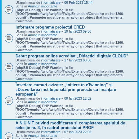
Ultimul mesaj de
informatizare
«
06 Feb 2023 15:44
Scris în
Anunțuri importante
[phpBB Debug] PHP Warning
: in file
[ROOT]/vendor/twig/twig/lib/Twig/Extension/Core.php
on line
1266
:
count(): Parameter must be an array or an object that implements
Countable
Informare programe proiectul CRED
Ultimul mesaj de
informatizare
«
19 Ian 2023 09:36
Scris în
Anunțuri importante
[phpBB Debug] PHP Warning
: in file
[ROOT]/vendor/twig/twig/lib/Twig/Extension/Core.php
on line
1266
:
count(): Parameter must be an array or an object that implements
Countable
Debut program online acreditat „Didactici digitale CLOUD”
Ultimul mesaj de
informatizare
«
17 Ian 2023 08:50
Scris în
Anunțuri importante
[phpBB Debug] PHP Warning
: in file
[ROOT]/vendor/twig/twig/lib/Twig/Extension/Core.php
on line
1266
:
count(): Parameter must be an array or an object that implements
Countable
Înscriere cursuri avizate: „Inițiere în eTwinning” și
„Dezvoltarea instituțională prin proiecte cu finanțare
europeană”
Ultimul mesaj de
informatizare
«
09 Ian 2023 12:52
Scris în
Anunțuri importante
[phpBB Debug] PHP Warning
: in file
[ROOT]/vendor/twig/twig/lib/Twig/Extension/Core.php
on line
1266
:
count(): Parameter must be an array or an object that implements
Countable
A N U N Ț privind modificarea și completarea apelului de
selecție nr. 3, în cadrul proiectului PROF
Ultimul mesaj de
informatizare
«
07 Ian 2023 22:05
Scris în
Anunțuri importante