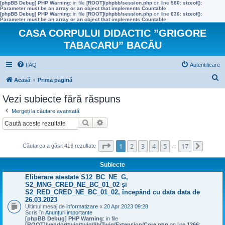
[phpBB Debug] PHP Warning
: in file
[ROOT]/phpbb/session.php
on line
580
:
sizeof():
Parameter must be an array or an object that implements Countable
[phpBB Debug] PHP Warning
: in file
[ROOT]/phpbb/session.php
on line
636
:
sizeof():
Parameter must be an array or an object that implements Countable
CASA CORPULUI DIDACTIC ”GRIGORE
TABACARU” BACĂU
FAQ
Autentificare
C
Acasă
Prima pagină
ă
Vezi subiecte fără răspuns
u
Mergeți la căutare avansată
t
Căutare
Căutare avansată
a
r
Pagina
1
din
17
1
2
3
4
5
17
Căutarea a găsit 416 rezultate
…
Următo
e
Subiecte
Eliberare atestate S12_BC_NE_G,
S2_MNG_CRED_NE_BC_01_02 și
S2_RED_CRED_NE_BC_01_02, începând cu data data de
26.03.2023
Ultimul mesaj de
informatizare
«
20 Apr 2023 09:28
Scris în
Anunțuri importante
[phpBB Debug] PHP Warning
: in file
[ROOT]/vendor/twig/twig/lib/Twig/Extension/Core.php
on line
1266
: