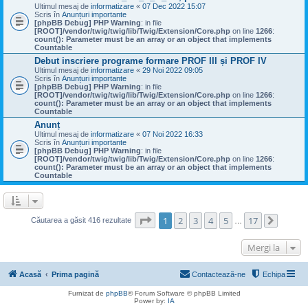
Ultimul mesaj de
informatizare
«
07 Dec 2022 15:07
Scris în
Anunțuri importante
[phpBB Debug] PHP Warning
: in file
[ROOT]/vendor/twig/twig/lib/Twig/Extension/Core.php
on line
1266
:
count(): Parameter must be an array or an object that implements
Countable
Debut inscriere programe formare PROF III și PROF IV
Ultimul mesaj de
informatizare
«
29 Noi 2022 09:05
Scris în
Anunțuri importante
[phpBB Debug] PHP Warning
: in file
[ROOT]/vendor/twig/twig/lib/Twig/Extension/Core.php
on line
1266
:
count(): Parameter must be an array or an object that implements
Countable
Anunț
Ultimul mesaj de
informatizare
«
07 Noi 2022 16:33
Scris în
Anunțuri importante
[phpBB Debug] PHP Warning
: in file
[ROOT]/vendor/twig/twig/lib/Twig/Extension/Core.php
on line
1266
:
count(): Parameter must be an array or an object that implements
Countable
Pagina
1
din
17
1
2
3
4
5
17
Căutarea a găsit 416 rezultate
…
Următo
Mergi la
Acasă
Prima pagină
Contactează-ne
Echipa
Furnizat de
phpBB
® Forum Software © phpBB Limited
Power by:
IA