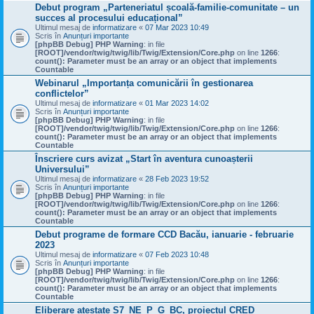
Debut program „Parteneriatul școală-familie-comunitate – un
succes al procesului educațional”
Ultimul mesaj de
informatizare
«
07 Mar 2023 10:49
Scris în
Anunțuri importante
[phpBB Debug] PHP Warning
: in file
[ROOT]/vendor/twig/twig/lib/Twig/Extension/Core.php
on line
1266
:
count(): Parameter must be an array or an object that implements
Countable
Webinarul „Importanța comunicării în gestionarea
conflictelor”
Ultimul mesaj de
informatizare
«
01 Mar 2023 14:02
Scris în
Anunțuri importante
[phpBB Debug] PHP Warning
: in file
[ROOT]/vendor/twig/twig/lib/Twig/Extension/Core.php
on line
1266
:
count(): Parameter must be an array or an object that implements
Countable
Înscriere curs avizat „Start în aventura cunoașterii
Universului”
Ultimul mesaj de
informatizare
«
28 Feb 2023 19:52
Scris în
Anunțuri importante
[phpBB Debug] PHP Warning
: in file
[ROOT]/vendor/twig/twig/lib/Twig/Extension/Core.php
on line
1266
:
count(): Parameter must be an array or an object that implements
Countable
Debut programe de formare CCD Bacău, ianuarie - februarie
2023
Ultimul mesaj de
informatizare
«
07 Feb 2023 10:48
Scris în
Anunțuri importante
[phpBB Debug] PHP Warning
: in file
[ROOT]/vendor/twig/twig/lib/Twig/Extension/Core.php
on line
1266
:
count(): Parameter must be an array or an object that implements
Countable
Eliberare atestate S7_NE_P_G_BC, proiectul CRED