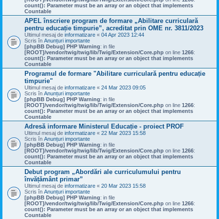
count(): Parameter must be an array or an object that implements
Countable
APEL înscriere program de formare „Abilitare curriculară
pentru educație timpurie”, acreditat prin OME nr. 3811/2023
Ultimul mesaj de
informatizare
«
04 Apr 2023 12:44
Scris în
Anunțuri importante
[phpBB Debug] PHP Warning
: in file
[ROOT]/vendor/twig/twig/lib/Twig/Extension/Core.php
on line
1266
:
count(): Parameter must be an array or an object that implements
Countable
Programul de formare "Abilitare curriculară pentru educație
timpurie"
Ultimul mesaj de
informatizare
«
24 Mar 2023 09:05
Scris în
Anunțuri importante
[phpBB Debug] PHP Warning
: in file
[ROOT]/vendor/twig/twig/lib/Twig/Extension/Core.php
on line
1266
:
count(): Parameter must be an array or an object that implements
Countable
Adresă informare Ministerul Educație - proiect PROF
Ultimul mesaj de
informatizare
«
22 Mar 2023 15:58
Scris în
Anunțuri importante
[phpBB Debug] PHP Warning
: in file
[ROOT]/vendor/twig/twig/lib/Twig/Extension/Core.php
on line
1266
:
count(): Parameter must be an array or an object that implements
Countable
Debut program „Abordări ale curriculumului pentru
învățământ primar”
Ultimul mesaj de
informatizare
«
20 Mar 2023 15:58
Scris în
Anunțuri importante
[phpBB Debug] PHP Warning
: in file
[ROOT]/vendor/twig/twig/lib/Twig/Extension/Core.php
on line
1266
:
count(): Parameter must be an array or an object that implements
Countable