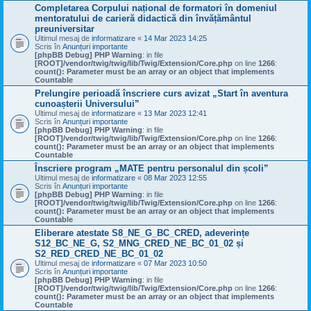
Completarea Corpului național de formatori în domeniul
mentoratului de carieră didactică din învățământul
preuniversitar
Ultimul mesaj de
informatizare
«
14 Mar 2023 14:25
Scris în
Anunțuri importante
[phpBB Debug] PHP Warning
: in file
[ROOT]/vendor/twig/twig/lib/Twig/Extension/Core.php
on line
1266
:
count(): Parameter must be an array or an object that implements
Countable
Prelungire perioadă înscriere curs avizat „Start în aventura
cunoașterii Universului”
Ultimul mesaj de
informatizare
«
13 Mar 2023 12:41
Scris în
Anunțuri importante
[phpBB Debug] PHP Warning
: in file
[ROOT]/vendor/twig/twig/lib/Twig/Extension/Core.php
on line
1266
:
count(): Parameter must be an array or an object that implements
Countable
Înscriere program „MATE pentru personalul din școli”
Ultimul mesaj de
informatizare
«
08 Mar 2023 12:55
Scris în
Anunțuri importante
[phpBB Debug] PHP Warning
: in file
[ROOT]/vendor/twig/twig/lib/Twig/Extension/Core.php
on line
1266
:
count(): Parameter must be an array or an object that implements
Countable
Eliberare atestate S8_NE_G_BC_CRED, adeverințe
S12_BC_NE_G, S2_MNG_CRED_NE_BC_01_02 și
S2_RED_CRED_NE_BC_01_02
Ultimul mesaj de
informatizare
«
07 Mar 2023 10:50
Scris în
Anunțuri importante
[phpBB Debug] PHP Warning
: in file
[ROOT]/vendor/twig/twig/lib/Twig/Extension/Core.php
on line
1266
:
count(): Parameter must be an array or an object that implements
Countable