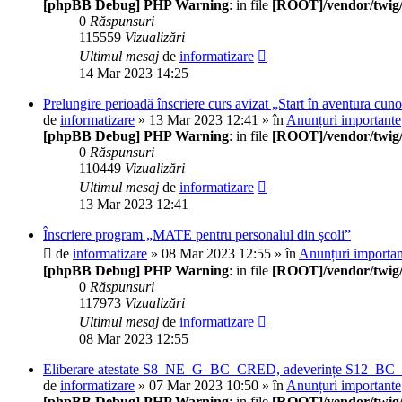
[phpBB Debug] PHP Warning
: in file
[ROOT]/vendor/twig/
0
Răspunsuri
115559
Vizualizări
Ultimul mesaj
de
informatizare
14 Mar 2023 14:25
Prelungire perioadă înscriere curs avizat „Start în aventura cuno
de
informatizare
» 13 Mar 2023 12:41 » în
Anunțuri importante
[phpBB Debug] PHP Warning
: in file
[ROOT]/vendor/twig/
0
Răspunsuri
110449
Vizualizări
Ultimul mesaj
de
informatizare
13 Mar 2023 12:41
Înscriere program „MATE pentru personalul din școli”
de
informatizare
» 08 Mar 2023 12:55 » în
Anunțuri importan
[phpBB Debug] PHP Warning
: in file
[ROOT]/vendor/twig/
0
Răspunsuri
117973
Vizualizări
Ultimul mesaj
de
informatizare
08 Mar 2023 12:55
Eliberare atestate S8_NE_G_BC_CRED, adeverințe S
de
informatizare
» 07 Mar 2023 10:50 » în
Anunțuri importante
[phpBB Debug] PHP Warning
: in file
[ROOT]/vendor/twig/