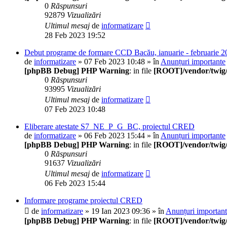
0
Răspunsuri
92879
Vizualizări
Ultimul mesaj
de
informatizare
28 Feb 2023 19:52
Debut programe de formare CCD Bacău, ianuarie - februarie 2
de
informatizare
» 07 Feb 2023 10:48 » în
Anunțuri importante
[phpBB Debug] PHP Warning
: in file
[ROOT]/vendor/twig/
0
Răspunsuri
93995
Vizualizări
Ultimul mesaj
de
informatizare
07 Feb 2023 10:48
Eliberare atestate S7_NE_P_G_BC, proiectul CRED
de
informatizare
» 06 Feb 2023 15:44 » în
Anunțuri importante
[phpBB Debug] PHP Warning
: in file
[ROOT]/vendor/twig/
0
Răspunsuri
91637
Vizualizări
Ultimul mesaj
de
informatizare
06 Feb 2023 15:44
Informare programe proiectul CRED
de
informatizare
» 19 Ian 2023 09:36 » în
Anunțuri importan
[phpBB Debug] PHP Warning
: in file
[ROOT]/vendor/twig/