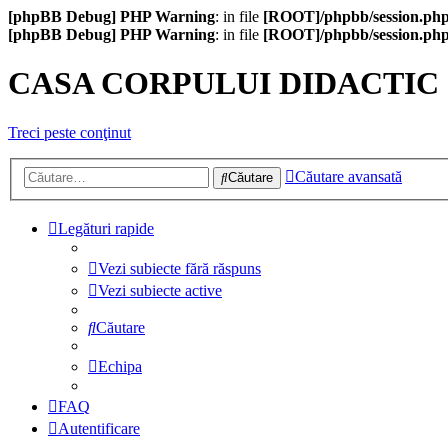
[phpBB Debug] PHP Warning
: in file
[ROOT]/phpbb/session.ph
[phpBB Debug] PHP Warning
: in file
[ROOT]/phpbb/session.ph
CASA CORPULUI DIDACTIC
Treci peste conţinut
Căutare avansată
Căutare
Legături rapide
Vezi subiecte fără răspuns
Vezi subiecte active
Căutare
Echipa
FAQ
Autentificare