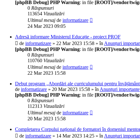
[phpBB Debug] PHP Warning
: in file
[ROOT]/vendor/twig/
0
Răspunsuri
113654
Vizualizări
Ultimul mesaj
de
informatizare
24 Mar 2023 09:05
Adresă informare Ministerul Educație - proiect PROF
de
informatizare
» 22 Mar 2023 15:58 » în
Anunțuri importan
[phpBB Debug] PHP Warning
: in file
[ROOT]/vendor/twig/
0
Răspunsuri
110760
Vizualizări
Ultimul mesaj
de
informatizare
22 Mar 2023 15:58
Debut program „Abordări ale curriculumului pentru învățământ
de
informatizare
» 20 Mar 2023 15:58 » în
Anunțuri importante
[phpBB Debug] PHP Warning
: in file
[ROOT]/vendor/twig/
0
Răspunsuri
112313
Vizualizări
Ultimul mesaj
de
informatizare
20 Mar 2023 15:58
Completarea Corpului național de formatori în domeniul mentorat
de
informatizare
» 14 Mar 2023 14:25 » în
Anunțuri importan