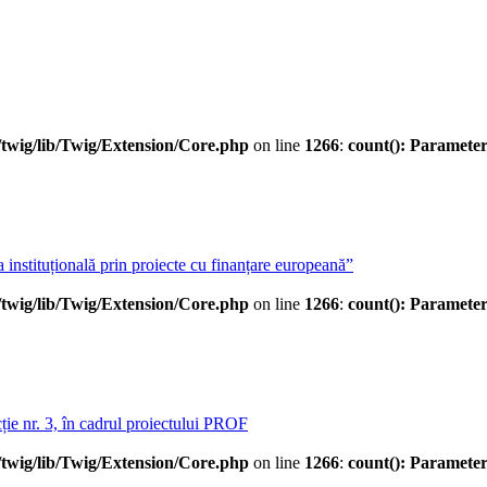
twig/lib/Twig/Extension/Core.php
on line
1266
:
count(): Parameter
a instituțională prin proiecte cu finanțare europeană”
twig/lib/Twig/Extension/Core.php
on line
1266
:
count(): Parameter
ie nr. 3, în cadrul proiectului PROF
twig/lib/Twig/Extension/Core.php
on line
1266
:
count(): Parameter