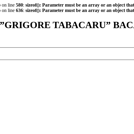
p
on line
580
:
sizeof(): Parameter must be an array or an object th
p
on line
636
:
sizeof(): Parameter must be an array or an object th
 ”GRIGORE TABACARU” BA