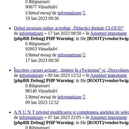
0
Răspunsuri
90877
Vizualizări
Ultimul mesaj
de
informatizare
19 Ian 2023 09:36
Debut program online acreditat „Didactici digitale CLOUD”
de
informatizare
» 17 Ian 2023 08:50 » în
Anunțuri importante
[phpBB Debug] PHP Warning
: in file
[ROOT]/vendor/twig/
0
Răspunsuri
92803
Vizualizări
Ultimul mesaj
de
informatizare
17 Ian 2023 08:50
Înscriere cursuri avizate: „Inițiere în eTwinning” și „Dezvoltare
de
informatizare
» 09 Ian 2023 12:52 » în
Anunțuri importante
[phpBB Debug] PHP Warning
: in file
[ROOT]/vendor/twig/
0
Răspunsuri
98140
Vizualizări
Ultimul mesaj
de
informatizare
09 Ian 2023 12:52
A N U N Ț privind modificarea și completarea apelului de selecț
de
informatizare
» 07 Ian 2023 22:05 » în
Anunțuri importante
[phpBB Debug] PHP Warning
: in file
[ROOT]/vendor/twig/
0
Răspunsuri