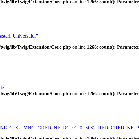
twig/lib/Twig/Extension/Core.php
on line
1266
:
count(): Parameter
așterii Universului”
twig/lib/Twig/Extension/Core.php
on line
1266
:
count(): Parameter
te
twig/lib/Twig/Extension/Core.php
on line
1266
:
count(): Parameter
12_BC_NE_G, S2_MNG_CRED_NE_BC_01_02 și S2_RED_CRED_NE_
twig/lib/Twig/Extension/Core.php
on line
1266
:
count(): Parameter