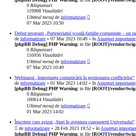
0
Răspunsuri
119968
Vizualizări
Ultimul mesaj
de
informatizare
07 Mar 2023 10:50
Debut program „Parteneriatul școală-familie-comunitate – un su
de
informatizare
» 07 Mar 2023 10:49 » în
Anunțuri importante
[phpBB Debug] PHP Warning
: in file
[ROOT]/vendor/twig/
0
Răspunsuri
116956
Vizualizări
Ultimul mesaj
de
informatizare
07 Mar 2023 10:49
Webinarul „Importanța comunicării în gestionarea conflictelor”
de
informatizare
» 01 Mar 2023 14:02 » în
Anunțuri importante
[phpBB Debug] PHP Warning
: in file
[ROOT]/vendor/twig/
0
Răspunsuri
100614
Vizualizări
Ultimul mesaj
de
informatizare
01 Mar 2023 14:02
Înscriere curs avizat „Start în aventura cunoașterii Universului”
de
informatizare
» 28 Feb 2023 19:52 » în
Anunțuri importan
[phpBB Debug] PHP Warning
: in file
[ROOT]/vendor/twig/