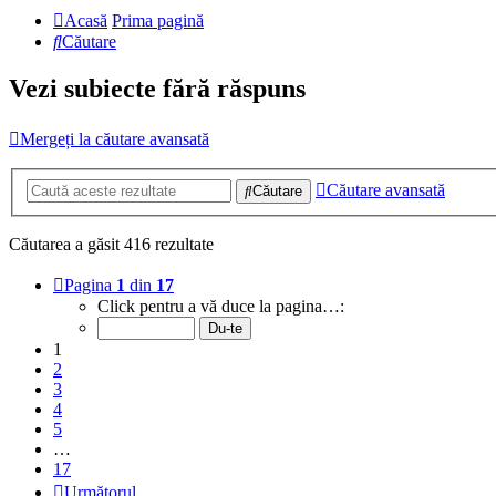
Acasă
Prima pagină
Căutare
Vezi subiecte fără răspuns
Mergeți la căutare avansată
Căutare avansată
Căutare
Căutarea a găsit 416 rezultate
Pagina
1
din
17
Click pentru a vă duce la pagina…:
1
2
3
4
5
…
17
Următorul