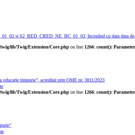
1_02 și S2_RED_CRED_NE_BC_01_02, începând cu data data de 
twig/lib/Twig/Extension/Core.php
on line
1266
:
count(): Parameter
u educație timpurie”, acreditat prin OME nr. 3811/2023
te
twig/lib/Twig/Extension/Core.php
on line
1266
:
count(): Parameter
purie"
te