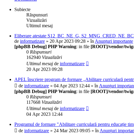
Subiecte
Răspunsuri
Vizualizări
Ultimul mesaj
Eliberare atestate S12_BC_NE_G, S2_MNG_CRED_NE_BC_0
de
informatizare
» 20 Apr 2023 09:28 » în
Anunțuri importante
[phpBB Debug] PHP Warning
: in file
[ROOT]/vendor/twig/
0
Răspunsuri
162940
Vizualizări
Ultimul mesaj
de
informatizare
20 Apr 2023 09:28
APEL înscriere program de formare „Abilitare curriculară pentr
de
informatizare
» 04 Apr 2023 12:44 » în
Anunțuri importan
[phpBB Debug] PHP Warning
: in file
[ROOT]/vendor/twig/
0
Răspunsuri
117668
Vizualizări
Ultimul mesaj
de
informatizare
04 Apr 2023 12:44
Programul de formare "Abilitare curriculară pentru educație tim
de
informatizare
» 24 Mar 2023 09:05 » în
Anunțuri importan