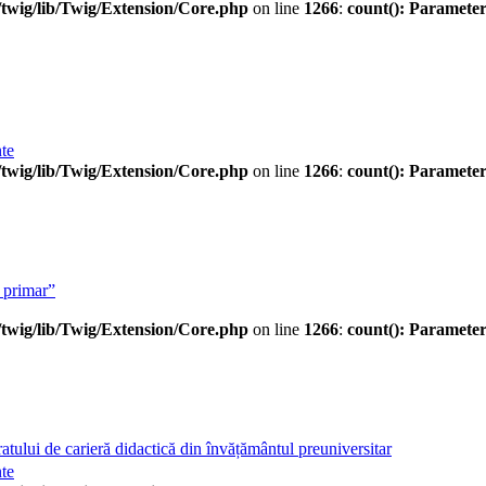
twig/lib/Twig/Extension/Core.php
on line
1266
:
count(): Parameter
te
twig/lib/Twig/Extension/Core.php
on line
1266
:
count(): Parameter
 primar”
twig/lib/Twig/Extension/Core.php
on line
1266
:
count(): Parameter
ului de carieră didactică din învățământul preuniversitar
te