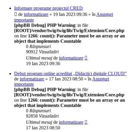
Informare programe proiectul CRED
de
informatizare
» 19 Ian 2023 09:36 » în
Anunțuri
importante
[phpBB Debug] PHP Warning
: in file
[ROOT]/vendor/twig/twig/lib/Twig/Extension/Core.php
on line
1266
:
count(): Parameter must be an array or an
object that implements Countable
0
Răspunsuri
90912
Vizualizări
Ultimul mesaj
de
informatizare
19 Ian 2023 09:36
Debut program online acreditat „Didactici digitale CLOUD”
de
informatizare
» 17 Ian 2023 08:50 » în
Anunțuri
importante
[phpBB Debug] PHP Warning
: in file
[ROOT]/vendor/twig/twig/lib/Twig/Extension/Core.php
on line
1266
:
count(): Parameter must be an array or an
object that implements Countable
0
Răspunsuri
92858
Vizualizări
Ultimul mesaj
de
informatizare
17 Ian 2023 08:50