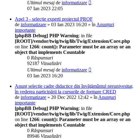
Ultimul mesaj
de
informatizare
07 Ian 2023 22:05
Apel 3 - selecție experti proiectul PROF
de
informatizare
» 03 Ian 2023 16:20 » în
Anunțuri
importante
[phpBB Debug] PHP Warning
: in file
[ROOT]/vendor/twig/twig/lib/Twig/Extension/Core.php
on line
1266
:
count(): Parameter must be an array or an
object that implements Countable
0
Răspunsuri
92187
Vizualizări
Ultimul mesaj
de
informatizare
03 Ian 2023 16:20
Anunț selecţie cadre didactice din învăţământul preunivesitar,
în vederea participării la cursurile de formare CRED
de
informatizare
» 20 Dec 2022 12:42 » în
Anunțuri
importante
[phpBB Debug] PHP Warning
: in file
[ROOT]/vendor/twig/twig/lib/Twig/Extension/Core.php
on line
1266
:
count(): Parameter must be an array or an
object that implements Countable
0
Răspunsuri
89946
Vizualizări