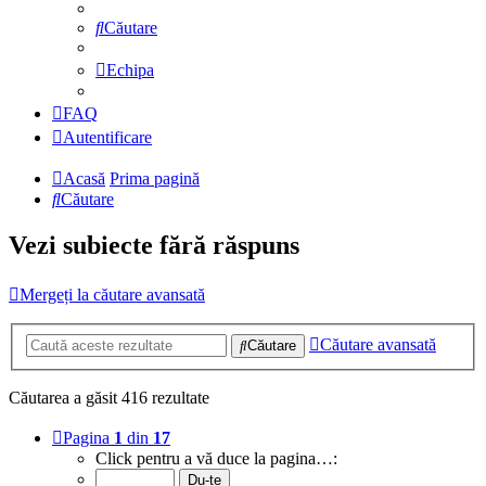
Căutare
Echipa
FAQ
Autentificare
Acasă
Prima pagină
Căutare
Vezi subiecte fără răspuns
Mergeți la căutare avansată
Căutare avansată
Căutare
Căutarea a găsit 416 rezultate
Pagina
1
din
17
Click pentru a vă duce la pagina…: