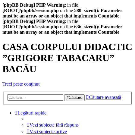
[phpBB Debug] PHP Warning
: in file
[ROOT]/phpbb/session.php
on line
580
:
sizeof(): Parameter
must be an array or an object that implements Countable
[phpBB Debug] PHP Warning
: in file
[ROOT]/phpbb/session.php
on line
636
:
sizeof(): Parameter
must be an array or an object that implements Countable
CASA CORPULUI DIDACTIC
”GRIGORE TABACARU”
BACĂU
Treci peste conţinut
Căutare avansată
Căutare
Legături rapide
Vezi subiecte fără răspuns
Vezi subiecte active