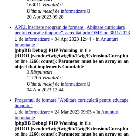
163011
Vizualizări
Ultimul mesaj
de
informatizare
20 Apr 2023 09:28
APEL înscriere program de formare „Abilitare curriculară
pentru educație timpurie”, acreditat prin OME nr. 3811/2023
de
informatizare
» 04 Apr 2023 12:44 » în
Anunțuri
importante
[phpBB Debug] PHP Warning
: in file
[ROOT]/vendor/twig/twig/lib/Twig/Extension/Core.php
on line
1266
:
count(): Parameter must be an array or an
object that implements Countable
0
Răspunsuri
117705
Vizualizări
Ultimul mesaj
de
informatizare
04 Apr 2023 12:44
Programul de formare "Abilitare curriculară pentru educație
timpurie"
de
informatizare
» 24 Mar 2023 09:05 » în
Anunțuri
importante
[phpBB Debug] PHP Warning
: in file
[ROOT]/vendor/twig/twig/lib/Twig/Extension/Core.php
on line
1266
:
count(): Parameter must be an array or an