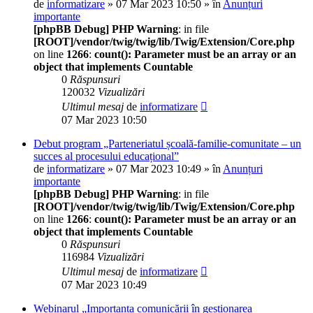
de
informatizare
» 07 Mar 2023 10:50 » în
Anunțuri
importante
[phpBB Debug] PHP Warning
: in file
[ROOT]/vendor/twig/twig/lib/Twig/Extension/Core.php
on line
1266
:
count(): Parameter must be an array or an
object that implements Countable
0
Răspunsuri
120032
Vizualizări
Ultimul mesaj
de
informatizare
07 Mar 2023 10:50
Debut program „Parteneriatul școală-familie-comunitate – un
succes al procesului educațional”
de
informatizare
» 07 Mar 2023 10:49 » în
Anunțuri
importante
[phpBB Debug] PHP Warning
: in file
[ROOT]/vendor/twig/twig/lib/Twig/Extension/Core.php
on line
1266
:
count(): Parameter must be an array or an
object that implements Countable
0
Răspunsuri
116984
Vizualizări
Ultimul mesaj
de
informatizare
07 Mar 2023 10:49
Webinarul „Importanța comunicării în gestionarea