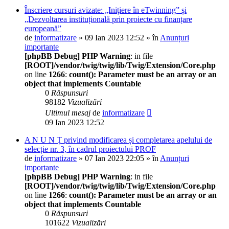
Înscriere cursuri avizate: „Inițiere în eTwinning” și
„Dezvoltarea instituțională prin proiecte cu finanțare
europeană”
de
informatizare
» 09 Ian 2023 12:52 » în
Anunțuri
importante
[phpBB Debug] PHP Warning
: in file
[ROOT]/vendor/twig/twig/lib/Twig/Extension/Core.php
on line
1266
:
count(): Parameter must be an array or an
object that implements Countable
0
Răspunsuri
98182
Vizualizări
Ultimul mesaj
de
informatizare
09 Ian 2023 12:52
A N U N Ț privind modificarea și completarea apelului de
selecție nr. 3, în cadrul proiectului PROF
de
informatizare
» 07 Ian 2023 22:05 » în
Anunțuri
importante
[phpBB Debug] PHP Warning
: in file
[ROOT]/vendor/twig/twig/lib/Twig/Extension/Core.php
on line
1266
:
count(): Parameter must be an array or an
object that implements Countable
0
Răspunsuri
101622
Vizualizări