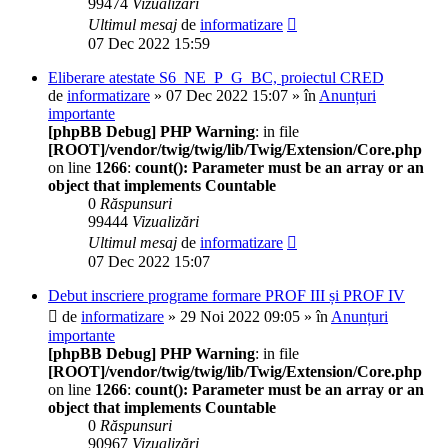
99474
Vizualizări
Ultimul mesaj
de
informatizare
07 Dec 2022 15:59
Eliberare atestate S6_NE_P_G_BC, proiectul CRED
de
informatizare
» 07 Dec 2022 15:07 » în
Anunțuri
importante
[phpBB Debug] PHP Warning
: in file
[ROOT]/vendor/twig/twig/lib/Twig/Extension/Core.php
on line
1266
:
count(): Parameter must be an array or an
object that implements Countable
0
Răspunsuri
99444
Vizualizări
Ultimul mesaj
de
informatizare
07 Dec 2022 15:07
Debut inscriere programe formare PROF III și PROF IV
de
informatizare
» 29 Noi 2022 09:05 » în
Anunțuri
importante
[phpBB Debug] PHP Warning
: in file
[ROOT]/vendor/twig/twig/lib/Twig/Extension/Core.php
on line
1266
:
count(): Parameter must be an array or an
object that implements Countable
0
Răspunsuri
90967
Vizualizări