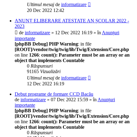
Ultimul mesaj
de
informatizare
20 Dec 2022 12:42
ANUNȚ ELIBERARE ATESTATE AN ȘCOLAR 2022 -
2023
de
informatizare
» 12 Dec 2022 16:19 » în
Anunțuri
importante
[phpBB Debug] PHP Warning
: in file
[ROOT]/vendor/twig/twig/lib/Twig/Extension/Core.php
on line
1266
:
count(): Parameter must be an array or an
object that implements Countable
0
Răspunsuri
91165
Vizualizări
Ultimul mesaj
de
informatizare
12 Dec 2022 16:19
Debut programe de formare CCD Bacău
de
informatizare
» 07 Dec 2022 15:59 » în
Anunțuri
importante
[phpBB Debug] PHP Warning
: in file
[ROOT]/vendor/twig/twig/lib/Twig/Extension/Core.php
on line
1266
:
count(): Parameter must be an array or an
object that implements Countable
0
Răspunsuri