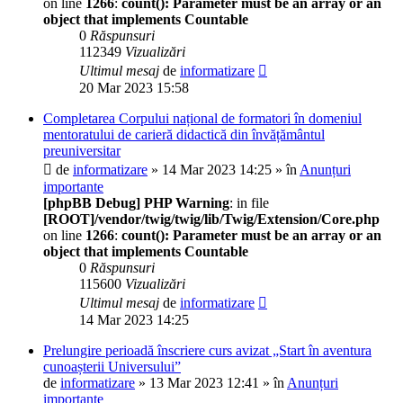
on line
1266
:
count(): Parameter must be an array or an
object that implements Countable
0
Răspunsuri
112349
Vizualizări
Ultimul mesaj
de
informatizare
20 Mar 2023 15:58
Completarea Corpului național de formatori în domeniul
mentoratului de carieră didactică din învățământul
preuniversitar
de
informatizare
» 14 Mar 2023 14:25 » în
Anunțuri
importante
[phpBB Debug] PHP Warning
: in file
[ROOT]/vendor/twig/twig/lib/Twig/Extension/Core.php
on line
1266
:
count(): Parameter must be an array or an
object that implements Countable
0
Răspunsuri
115600
Vizualizări
Ultimul mesaj
de
informatizare
14 Mar 2023 14:25
Prelungire perioadă înscriere curs avizat „Start în aventura
cunoașterii Universului”
de
informatizare
» 13 Mar 2023 12:41 » în
Anunțuri
importante