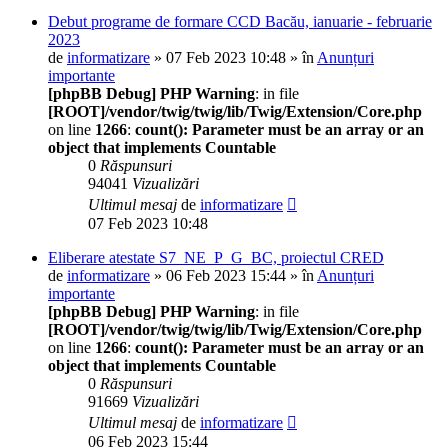
Debut programe de formare CCD Bacău, ianuarie - februarie
2023
de
informatizare
» 07 Feb 2023 10:48 » în
Anunțuri
importante
[phpBB Debug] PHP Warning
: in file
[ROOT]/vendor/twig/twig/lib/Twig/Extension/Core.php
on line
1266
:
count(): Parameter must be an array or an
object that implements Countable
0
Răspunsuri
94041
Vizualizări
Ultimul mesaj
de
informatizare
07 Feb 2023 10:48
Eliberare atestate S7_NE_P_G_BC, proiectul CRED
de
informatizare
» 06 Feb 2023 15:44 » în
Anunțuri
importante
[phpBB Debug] PHP Warning
: in file
[ROOT]/vendor/twig/twig/lib/Twig/Extension/Core.php
on line
1266
:
count(): Parameter must be an array or an
object that implements Countable
0
Răspunsuri
91669
Vizualizări
Ultimul mesaj
de
informatizare
06 Feb 2023 15:44