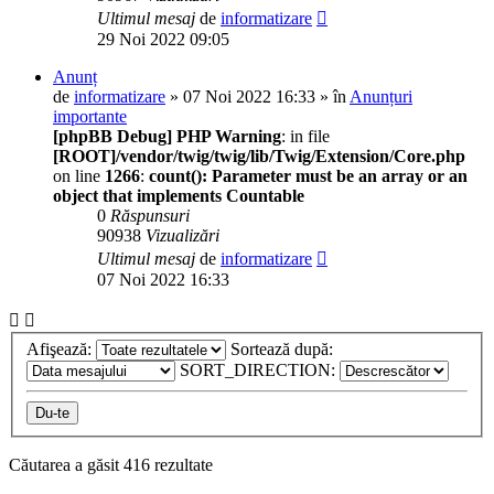
Ultimul mesaj
de
informatizare
29 Noi 2022 09:05
Anunț
de
informatizare
» 07 Noi 2022 16:33 » în
Anunțuri
importante
[phpBB Debug] PHP Warning
: in file
[ROOT]/vendor/twig/twig/lib/Twig/Extension/Core.php
on line
1266
:
count(): Parameter must be an array or an
object that implements Countable
0
Răspunsuri
90938
Vizualizări
Ultimul mesaj
de
informatizare
07 Noi 2022 16:33
Afişează:
Sortează după:
SORT_DIRECTION:
Căutarea a găsit 416 rezultate