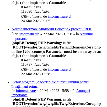
object that implements Countable
0
Răspunsuri
113690
Vizualizări
Ultimul mesaj
de
informatizare
24 Mar 2023 09:05
Adresă informare Ministerul Educație - proiect PROF
de
informatizare
» 22 Mar 2023 15:58 » în
Anunțuri
importante
[phpBB Debug] PHP Warning
: in file
[ROOT]/vendor/twig/twig/lib/Twig/Extension/Core.php
on line
1266
:
count(): Parameter must be an array or an
object that implements Countable
0
Răspunsuri
110797
Vizualizări
Ultimul mesaj
de
informatizare
22 Mar 2023 15:58
Debut program „Abordări ale curriculumului pentru
învățământ primar”
de
informatizare
» 20 Mar 2023 15:58 » în
Anunțuri
importante
[phpBB Debug] PHP Warning
: in file
[ROOT]/vendor/twig/twig/lib/Twig/Extension/Core.php