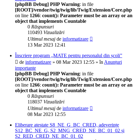
[phpBB Debug] PHP Warning
: in file
[ROOT]/vendor/twig/twig/lib/Twig/Extension/Core.php
on line
1266
:
count(): Parameter must be an array or an
object that implements Countable
0
Răspunsuri
110493
Vizualizări
Ultimul mesaj
de
informatizare
13 Mar 2023 12:41
Înscriere program „MATE pentru personalul din școli”
de
informatizare
» 08 Mar 2023 12:55 » în
Anunțuri
importante
[phpBB Debug] PHP Warning
: in file
[ROOT]/vendor/twig/twig/lib/Twig/Extension/Core.php
on line
1266
:
count(): Parameter must be an array or an
object that implements Countable
0
Răspunsuri
118037
Vizualizări
Ultimul mesaj
de
informatizare
08 Mar 2023 12:55
Eliberare atestate S8_NE_G_BC_CRED, adeverințe
S12_BC_NE_G, S2_MNG_CRED_NE_BC_01_02 și
S2_RED_CRED_NE_BC_01_02