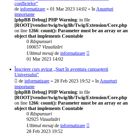
conflictelor”
de
informatizare
» 01 Mar 2023 14:02 » în
Anunțuri
importante
[phpBB Debug] PHP Warning
: in file
[ROOT]/vendor/twig/twig/lib/Twig/Extension/Core.php
on line
1266
:
count(): Parameter must be an array or an
object that implements Countable
0
Răspunsuri
100657
Vizualizări
Ultimul mesaj
de
informatizare
01 Mar 2023 14:02
Înscriere curs avizat „Start în aventura cunoașterii
Universului”
de
informatizare
» 28 Feb 2023 19:52 » în
Anunțuri
importante
[phpBB Debug] PHP Warning
: in file
[ROOT]/vendor/twig/twig/lib/Twig/Extension/Core.php
on line
1266
:
count(): Parameter must be an array or an
object that implements Countable
0
Răspunsuri
92925
Vizualizări
Ultimul mesaj
de
informatizare
28 Feb 2023 19:52