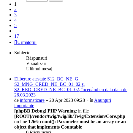
1
2
3
4
5
…
17
Următorul
Subiecte
Răspunsuri
Vizualizări
Ultimul mesaj
Eliberare atestate S12_BC_NE_G,
S2_MNG_CRED_NE_BC_01_02 și
S2_RED_CRED_NE_BC_01_02, începând cu data data de
26.03.2023
de
informatizare
» 20 Apr 2023 09:28 » în
Anunțuri
importante
[phpBB Debug] PHP Warning
: in file
[ROOT]/vendor/twig/twig/lib/Twig/Extension/Core.php
on line
1266
:
count(): Parameter must be an array or an
object that implements Countable
0
Răspunsuri