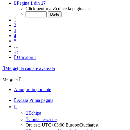
Pagina
1
din
17
Click pentru a vă duce la pagina…:
1
2
3
4
5
…
17
Următorul
Mergeți la căutare avansată
Mergi la
Anunțuri importante
Acasă
Prima pagină
Echipa
Contactează-ne
Ora este UTC+03:00 Europe/Bucharest