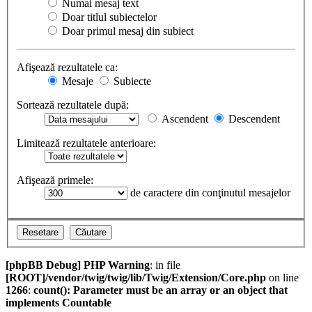
Numai mesaj text
Doar titlul subiectelor
Doar primul mesaj din subiect
Afişează rezultatele ca:
Mesaje
Subiecte
Sortează rezultatele după:
Ascendent
Descendent
Limitează rezultatele anterioare:
Afişează primele:
de caractere din conţinutul mesajelor
[phpBB Debug] PHP Warning
: in file
[ROOT]/vendor/twig/twig/lib/Twig/Extension/Core.php
on line
1266
:
count(): Parameter must be an array or an object that
implements Countable