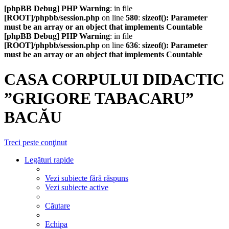
[phpBB Debug] PHP Warning
: in file
[ROOT]/phpbb/session.php
on line
580
:
sizeof(): Parameter
must be an array or an object that implements Countable
[phpBB Debug] PHP Warning
: in file
[ROOT]/phpbb/session.php
on line
636
:
sizeof(): Parameter
must be an array or an object that implements Countable
CASA CORPULUI DIDACTIC
”GRIGORE TABACARU”
BACĂU
Treci peste conţinut
Legături rapide
Vezi subiecte fără răspuns
Vezi subiecte active
Căutare
Echipa