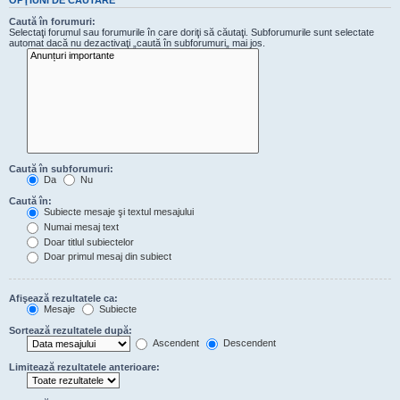
Caută în forumuri:
Selectaţi forumul sau forumurile în care doriţi să căutaţi. Subforumurile sunt selectate
automat dacă nu dezactivaţi „caută în subforumuri„ mai jos.
Caută în subforumuri:
Da
Nu
Caută în:
Subiecte mesaje şi textul mesajului
Numai mesaj text
Doar titlul subiectelor
Doar primul mesaj din subiect
Afişează rezultatele ca:
Mesaje
Subiecte
Sortează rezultatele după:
Ascendent
Descendent
Limitează rezultatele anterioare: