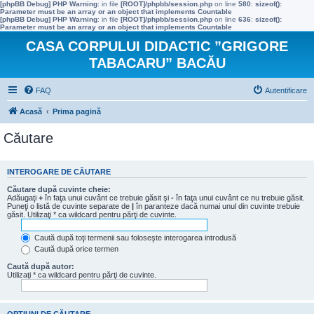
[phpBB Debug] PHP Warning
: in file
[ROOT]/phpbb/session.php
on line
580
:
sizeof():
Parameter must be an array or an object that implements Countable
[phpBB Debug] PHP Warning
: in file
[ROOT]/phpbb/session.php
on line
636
:
sizeof():
Parameter must be an array or an object that implements Countable
CASA CORPULUI DIDACTIC ”GRIGORE
TABACARU” BACĂU
FAQ
Autentificare
Acasă
Prima pagină
Căutare
INTEROGARE DE CĂUTARE
Căutare după cuvinte cheie:
Adăugaţi
+
în faţa unui cuvânt ce trebuie găsit şi
-
în faţa unui cuvânt ce nu trebuie găsit.
Puneţi o listă de cuvinte separate de
|
în paranteze dacă numai unul din cuvinte trebuie
găsit. Utilizaţi * ca wildcard pentru părţi de cuvinte.
Caută după toţi termenii sau foloseşte interogarea introdusă
Caută după orice termen
Caută după autor:
Utilizaţi * ca wildcard pentru părţi de cuvinte.
OPŢIUNI DE CĂUTARE