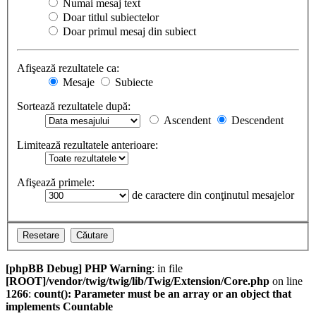
Numai mesaj text
Doar titlul subiectelor
Doar primul mesaj din subiect
Afişează rezultatele ca:
Mesaje
Subiecte
Sortează rezultatele după:
Ascendent
Descendent
Limitează rezultatele anterioare:
Afişează primele:
de caractere din conţinutul mesajelor
[phpBB Debug] PHP Warning
: in file
[ROOT]/vendor/twig/twig/lib/Twig/Extension/Core.php
on line
1266
:
count(): Parameter must be an array or an object that
implements Countable