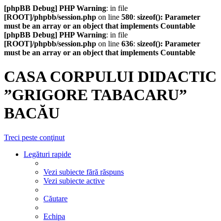
[phpBB Debug] PHP Warning
: in file
[ROOT]/phpbb/session.php
on line
580
:
sizeof(): Parameter
must be an array or an object that implements Countable
[phpBB Debug] PHP Warning
: in file
[ROOT]/phpbb/session.php
on line
636
:
sizeof(): Parameter
must be an array or an object that implements Countable
CASA CORPULUI DIDACTIC
”GRIGORE TABACARU”
BACĂU
Treci peste conţinut
Legături rapide
Vezi subiecte fără răspuns
Vezi subiecte active
Căutare
Echipa