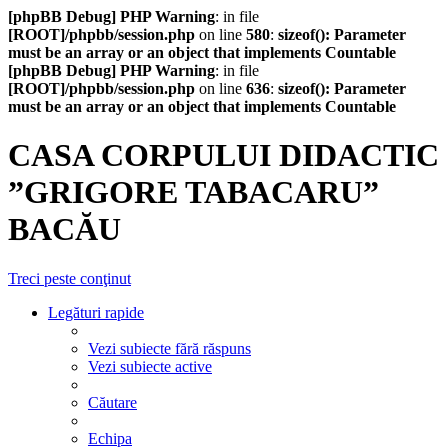
[phpBB Debug] PHP Warning
: in file
[ROOT]/phpbb/session.php
on line
580
:
sizeof(): Parameter
must be an array or an object that implements Countable
[phpBB Debug] PHP Warning
: in file
[ROOT]/phpbb/session.php
on line
636
:
sizeof(): Parameter
must be an array or an object that implements Countable
CASA CORPULUI DIDACTIC
”GRIGORE TABACARU”
BACĂU
Treci peste conţinut
Legături rapide
Vezi subiecte fără răspuns
Vezi subiecte active
Căutare
Echipa