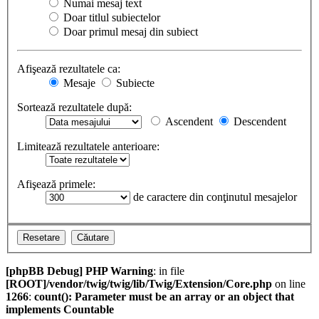
Numai mesaj text
Doar titlul subiectelor
Doar primul mesaj din subiect
Afişează rezultatele ca:
Mesaje
Subiecte
Sortează rezultatele după:
Ascendent
Descendent
Limitează rezultatele anterioare:
Afişează primele:
de caractere din conţinutul mesajelor
[phpBB Debug] PHP Warning
: in file
[ROOT]/vendor/twig/twig/lib/Twig/Extension/Core.php
on line
1266
:
count(): Parameter must be an array or an object that
implements Countable