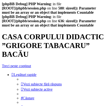
[phpBB Debug] PHP Warning
: in file
[ROOT]/phpbb/session.php
on line
580
:
sizeof(): Parameter
must be an array or an object that implements Countable
[phpBB Debug] PHP Warning
: in file
[ROOT]/phpbb/session.php
on line
636
:
sizeof(): Parameter
must be an array or an object that implements Countable
CASA CORPULUI DIDACTIC
”GRIGORE TABACARU”
BACĂU
Treci peste conţinut
Legături rapide
Vezi subiecte fără răspuns
Vezi subiecte active
Căutare