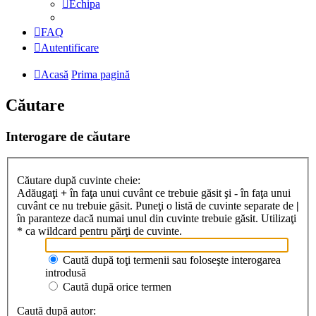
Echipa
FAQ
Autentificare
Acasă
Prima pagină
Căutare
Interogare de căutare
Căutare după cuvinte cheie:
Adăugaţi
+
în faţa unui cuvânt ce trebuie găsit şi
-
în faţa unui
cuvânt ce nu trebuie găsit. Puneţi o listă de cuvinte separate de
|
în paranteze dacă numai unul din cuvinte trebuie găsit. Utilizaţi
* ca wildcard pentru părţi de cuvinte.
Caută după toţi termenii sau foloseşte interogarea
introdusă
Caută după orice termen
Caută după autor: