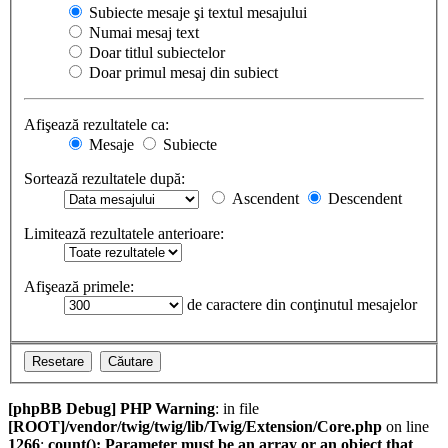
Subiecte mesaje şi textul mesajului
Numai mesaj text
Doar titlul subiectelor
Doar primul mesaj din subiect
Afişează rezultatele ca:
Mesaje
Subiecte
Sortează rezultatele după:
Ascendent
Descendent
Limitează rezultatele anterioare:
Afişează primele:
de caractere din conţinutul mesajelor
[phpBB Debug] PHP Warning
: in file
[ROOT]/vendor/twig/twig/lib/Twig/Extension/Core.php
on line
1266
:
count(): Parameter must be an array or an object that