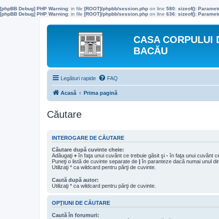
[phpBB Debug] PHP Warning
: in file
[ROOT]/phpbb/session.php
on line
580
:
sizeof(): Parame
[phpBB Debug] PHP Warning
: in file
[ROOT]/phpbb/session.php
on line
636
:
sizeof(): Parame
CASA CORPULUI 
BACĂU
Legături rapide
FAQ
Acasă
Prima pagină
Căutare
INTEROGARE DE CĂUTARE
Căutare după cuvinte cheie:
Adăugaţi
+
în faţa unui cuvânt ce trebuie găsit şi
-
în faţa unui cuvânt ce
Puneţi o listă de cuvinte separate de
|
în paranteze dacă numai unul din 
Utilizaţi * ca wildcard pentru părţi de cuvinte.
Caută după autor:
Utilizaţi * ca wildcard pentru părţi de cuvinte.
OPŢIUNI DE CĂUTARE
Caută în forumuri: