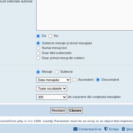
e sunt selectate automat
Da
Nu
Subiecte mesaje şi textul mesajului
Numai mesaj text
Doar titlul subiectelor
Doar primul mesaj din subiect
Mesaje
Subiecte
Ascendent
Descendent
de caractere din conţinutul mesajelor
tension/Core.php
on line
1266
:
count(): Parameter must be an array or an object that implem
Contactează-ne
Echipa
Şter