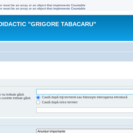
ter must be an array or an object that implements Countable
ter must be an array or an object that implements Countable
DIDACTIC ”GRIGORE TABACARU”
 nu trebuie găsit.
Caută după toţi termenii sau foloseşte interogarea introdusă
cuvinte trebuie găsit.
Caută după orice termen