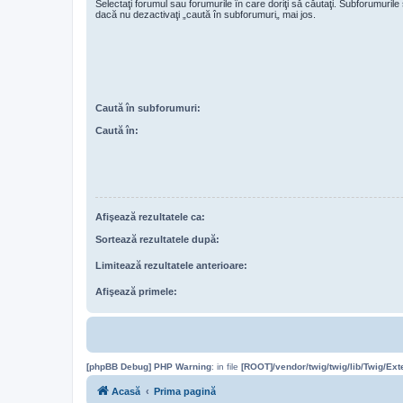
Selectaţi forumul sau forumurile în care doriţi să căutaţi. Subforumuril
dacă nu dezactivaţi „caută în subforumuri„ mai jos.
Caută în subforumuri:
Caută în:
Afişează rezultatele ca:
Sortează rezultatele după:
Limitează rezultatele anterioare:
Afişează primele:
[phpBB Debug] PHP Warning
: in file
[ROOT]/vendor/twig/twig/lib/Twig/Ex
Acasă
Prima pagină