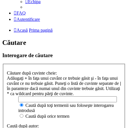
Echipa
FAQ
Autentificare
Acasă
Prima pagină
Căutare
Interogare de căutare
Căutare după cuvinte cheie:
Adăugaţi
+
în faţa unui cuvânt ce trebuie găsit şi
-
în faţa unui
cuvânt ce nu trebuie găsit. Puneţi o listă de cuvinte separate de
|
în paranteze dacă numai unul din cuvinte trebuie găsit. Utilizaţi
* ca wildcard pentru părţi de cuvinte.
Caută după toţi termenii sau foloseşte interogarea
introdusă
Caută după orice termen
Caută după autor: