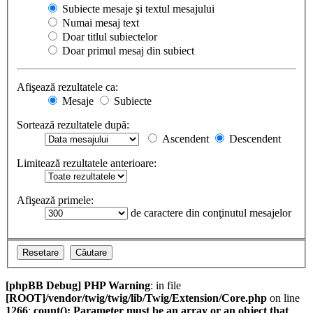
Subiecte mesaje şi textul mesajului
Numai mesaj text
Doar titlul subiectelor
Doar primul mesaj din subiect
Afişează rezultatele ca:
Mesaje
Subiecte
Sortează rezultatele după:
Ascendent
Descendent
Limitează rezultatele anterioare:
Afişează primele:
de caractere din conţinutul mesajelor
[phpBB Debug] PHP Warning
: in file
[ROOT]/vendor/twig/twig/lib/Twig/Extension/Core.php
on line
1266
:
count(): Parameter must be an array or an object that