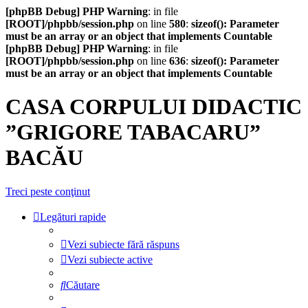
[phpBB Debug] PHP Warning
: in file
[ROOT]/phpbb/session.php
on line
580
:
sizeof(): Parameter
must be an array or an object that implements Countable
[phpBB Debug] PHP Warning
: in file
[ROOT]/phpbb/session.php
on line
636
:
sizeof(): Parameter
must be an array or an object that implements Countable
CASA CORPULUI DIDACTIC
”GRIGORE TABACARU”
BACĂU
Treci peste conţinut
Legături rapide
Vezi subiecte fără răspuns
Vezi subiecte active
Căutare