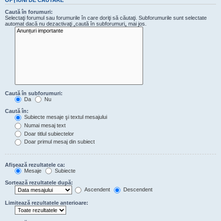
Caută în forumuri:
Selectaţi forumul sau forumurile în care doriţi să căutaţi. Subforumurile sunt selectate
automat dacă nu dezactivaţi „caută în subforumuri„ mai jos.
Caută în subforumuri:
Da
Nu
Caută în:
Subiecte mesaje şi textul mesajului
Numai mesaj text
Doar titlul subiectelor
Doar primul mesaj din subiect
Afişează rezultatele ca:
Mesaje
Subiecte
Sortează rezultatele după:
Ascendent
Descendent
Limitează rezultatele anterioare: