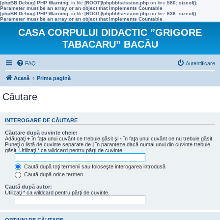
[phpBB Debug] PHP Warning
: in file
[ROOT]/phpbb/session.php
on line
580
:
sizeof():
Parameter must be an array or an object that implements Countable
[phpBB Debug] PHP Warning
: in file
[ROOT]/phpbb/session.php
on line
636
:
sizeof():
Parameter must be an array or an object that implements Countable
CASA CORPULUI DIDACTIC ”GRIGORE
TABACARU” BACĂU
FAQ
Autentificare
Acasă
Prima pagină
Căutare
INTEROGARE DE CĂUTARE
Căutare după cuvinte cheie:
Adăugaţi
+
în faţa unui cuvânt ce trebuie găsit şi
-
în faţa unui cuvânt ce nu trebuie găsit.
Puneţi o listă de cuvinte separate de
|
în paranteze dacă numai unul din cuvinte trebuie
găsit. Utilizaţi * ca wildcard pentru părţi de cuvinte.
Caută după toţi termenii sau foloseşte interogarea introdusă
Caută după orice termen
Caută după autor:
Utilizaţi * ca wildcard pentru părţi de cuvinte.
OPŢIUNI DE CĂUTARE