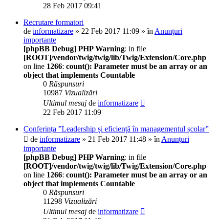
28 Feb 2017 09:41
Recrutare formatori
de
informatizare
» 22 Feb 2017 11:09 » în
Anunțuri
importante
[phpBB Debug] PHP Warning
: in file
[ROOT]/vendor/twig/twig/lib/Twig/Extension/Core.php
on line
1266
:
count(): Parameter must be an array or an
object that implements Countable
0
Răspunsuri
10987
Vizualizări
Ultimul mesaj
de
informatizare
22 Feb 2017 11:09
Conferința ”Leadership și eficiență în managementul școlar”
de
informatizare
» 21 Feb 2017 11:48 » în
Anunțuri
importante
[phpBB Debug] PHP Warning
: in file
[ROOT]/vendor/twig/twig/lib/Twig/Extension/Core.php
on line
1266
:
count(): Parameter must be an array or an
object that implements Countable
0
Răspunsuri
11298
Vizualizări
Ultimul mesaj
de
informatizare