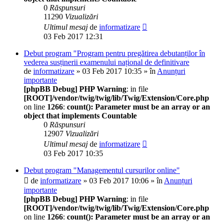
0
Răspunsuri
11290
Vizualizări
Ultimul mesaj
de
informatizare
03 Feb 2017 12:31
Debut program "Program pentru pregătirea debutanților în
vederea susținerii examenului național de definitivare
de
informatizare
» 03 Feb 2017 10:35 » în
Anunțuri
importante
[phpBB Debug] PHP Warning
: in file
[ROOT]/vendor/twig/twig/lib/Twig/Extension/Core.php
on line
1266
:
count(): Parameter must be an array or an
object that implements Countable
0
Răspunsuri
12907
Vizualizări
Ultimul mesaj
de
informatizare
03 Feb 2017 10:35
Debut program "Managementul cursurilor online"
de
informatizare
» 03 Feb 2017 10:06 » în
Anunțuri
importante
[phpBB Debug] PHP Warning
: in file
[ROOT]/vendor/twig/twig/lib/Twig/Extension/Core.php
on line
1266
:
count(): Parameter must be an array or an