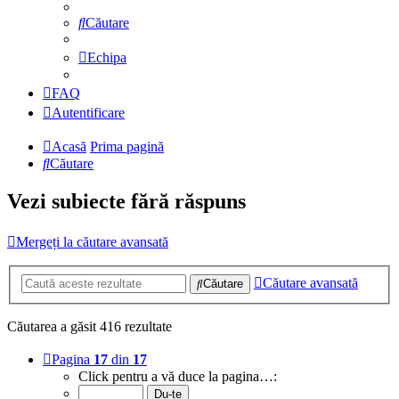
Căutare
Echipa
FAQ
Autentificare
Acasă
Prima pagină
Căutare
Vezi subiecte fără răspuns
Mergeți la căutare avansată
Căutare avansată
Căutare
Căutarea a găsit 416 rezultate
Pagina
17
din
17
Click pentru a vă duce la pagina…: