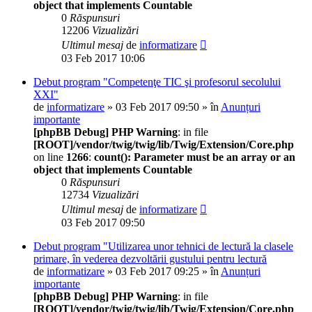
object that implements Countable
0
Răspunsuri
12206
Vizualizări
Ultimul mesaj
de
informatizare
03 Feb 2017 10:06
Debut program "Competenţe TIC şi profesorul secolului
XXI"
de
informatizare
» 03 Feb 2017 09:50 » în
Anunțuri
importante
[phpBB Debug] PHP Warning
: in file
[ROOT]/vendor/twig/twig/lib/Twig/Extension/Core.php
on line
1266
:
count(): Parameter must be an array or an
object that implements Countable
0
Răspunsuri
12734
Vizualizări
Ultimul mesaj
de
informatizare
03 Feb 2017 09:50
Debut program "Utilizarea unor tehnici de lectură la clasele
primare, în vederea dezvoltării gustului pentru lectură
de
informatizare
» 03 Feb 2017 09:25 » în
Anunțuri
importante
[phpBB Debug] PHP Warning
: in file
[ROOT]/vendor/twig/twig/lib/Twig/Extension/Core.php