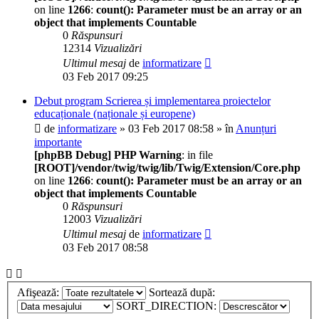
on line
1266
:
count(): Parameter must be an array or an
object that implements Countable
0
Răspunsuri
12314
Vizualizări
Ultimul mesaj
de
informatizare
03 Feb 2017 09:25
Debut program Scrierea și implementarea proiectelor
educaționale (naționale și europene)
de
informatizare
» 03 Feb 2017 08:58 » în
Anunțuri
importante
[phpBB Debug] PHP Warning
: in file
[ROOT]/vendor/twig/twig/lib/Twig/Extension/Core.php
on line
1266
:
count(): Parameter must be an array or an
object that implements Countable
0
Răspunsuri
12003
Vizualizări
Ultimul mesaj
de
informatizare
03 Feb 2017 08:58
Afişează:
Sortează după:
SORT_DIRECTION: