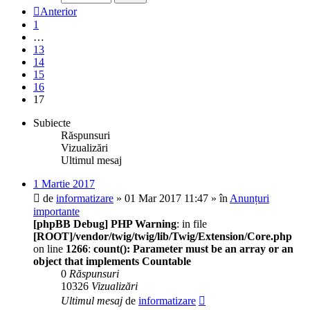
Anterior
1
…
13
14
15
16
17
Subiecte
Răspunsuri
Vizualizări
Ultimul mesaj
1 Martie 2017
de
informatizare
» 01 Mar 2017 11:47 » în
Anunțuri
importante
[phpBB Debug] PHP Warning
: in file
[ROOT]/vendor/twig/twig/lib/Twig/Extension/Core.php
on line
1266
:
count(): Parameter must be an array or an
object that implements Countable
0
Răspunsuri
10326
Vizualizări
Ultimul mesaj
de
informatizare