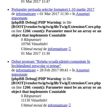
01 Mar 2017 11:47
Prelungire perioada selecție formatori:1-10 martie 2017
de
informatizare
» 01 Mar 2017 11:30 » în
Anunțuri
importante
[phpBB Debug] PHP Warning
: in file
[ROOT]/vendor/twig/twig/lib/Twig/Extension/Core.php
on line
1266
:
count(): Parameter must be an array or an
object that implements Countable
0
Răspunsuri
10766
Vizualizări
Ultimul mesaj
de
informatizare
01 Mar 2017 11:30
Debut program "Relația școală-părinți-comunitate în
învățământul preșcolar și primar"
de
informatizare
» 28 Feb 2017 09:41 » în
Anunțuri
importante
[phpBB Debug] PHP Warning
: in file
[ROOT]/vendor/twig/twig/lib/Twig/Extension/Core.php
on line
1266
:
count(): Parameter must be an array or an
object that implements Countable
0
Răspunsuri
11130
Vizualizări
Ultimul mesaj
de
informatizare