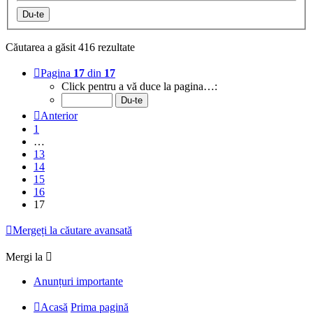
Căutarea a găsit 416 rezultate
Pagina
17
din
17
Click pentru a vă duce la pagina…:
Anterior
1
…
13
14
15
16
17
Mergeți la căutare avansată
Mergi la
Anunțuri importante
Acasă
Prima pagină