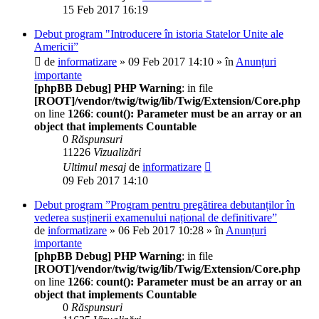
15 Feb 2017 16:19
Debut program "Introducere în istoria Statelor Unite ale
Americii”
de
informatizare
» 09 Feb 2017 14:10 » în
Anunțuri
importante
[phpBB Debug] PHP Warning
: in file
[ROOT]/vendor/twig/twig/lib/Twig/Extension/Core.php
on line
1266
:
count(): Parameter must be an array or an
object that implements Countable
0
Răspunsuri
11226
Vizualizări
Ultimul mesaj
de
informatizare
09 Feb 2017 14:10
Debut program ”Program pentru pregătirea debutanților în
vederea susținerii examenului național de definitivare”
de
informatizare
» 06 Feb 2017 10:28 » în
Anunțuri
importante
[phpBB Debug] PHP Warning
: in file
[ROOT]/vendor/twig/twig/lib/Twig/Extension/Core.php
on line
1266
:
count(): Parameter must be an array or an
object that implements Countable
0
Răspunsuri