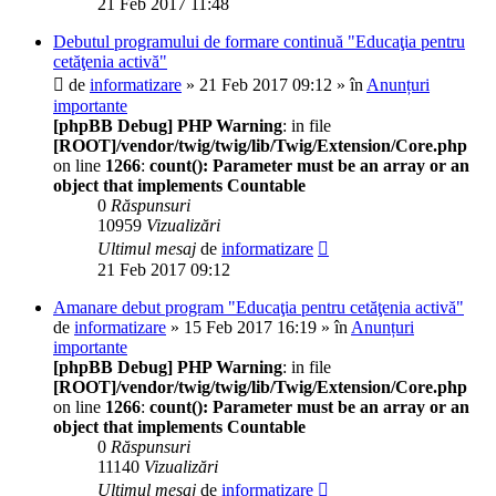
21 Feb 2017 11:48
Debutul programului de formare continuă "Educaţia pentru
cetăţenia activă"
de
informatizare
» 21 Feb 2017 09:12 » în
Anunțuri
importante
[phpBB Debug] PHP Warning
: in file
[ROOT]/vendor/twig/twig/lib/Twig/Extension/Core.php
on line
1266
:
count(): Parameter must be an array or an
object that implements Countable
0
Răspunsuri
10959
Vizualizări
Ultimul mesaj
de
informatizare
21 Feb 2017 09:12
Amanare debut program "Educaţia pentru cetăţenia activă"
de
informatizare
» 15 Feb 2017 16:19 » în
Anunțuri
importante
[phpBB Debug] PHP Warning
: in file
[ROOT]/vendor/twig/twig/lib/Twig/Extension/Core.php
on line
1266
:
count(): Parameter must be an array or an
object that implements Countable
0
Răspunsuri
11140
Vizualizări
Ultimul mesaj
de
informatizare