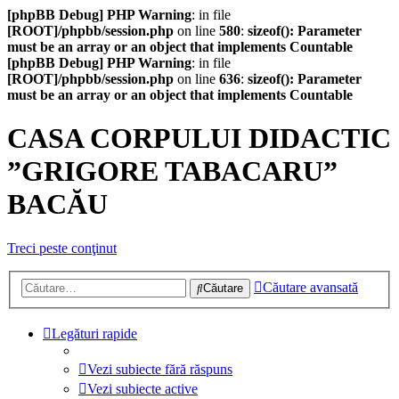
[phpBB Debug] PHP Warning
: in file
[ROOT]/phpbb/session.php
on line
580
:
sizeof(): Parameter
must be an array or an object that implements Countable
[phpBB Debug] PHP Warning
: in file
[ROOT]/phpbb/session.php
on line
636
:
sizeof(): Parameter
must be an array or an object that implements Countable
CASA CORPULUI DIDACTIC
”GRIGORE TABACARU”
BACĂU
Treci peste conţinut
Căutare avansată
Căutare
Legături rapide
Vezi subiecte fără răspuns
Vezi subiecte active