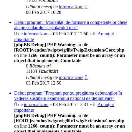
11625
Vizualizări
Ultimul mesaj
de
informatizare
06 Feb 2017 10:28
Debut program "Modalităţi de formare a competenţelor cheie
ale preşcolarului şi şcolarului mic"
de
informatizare
» 03 Feb 2017 12:50 » în
Anunțuri
importante
[phpBB Debug] PHP Warning
: in file
[ROOT]/vendor/twig/twig/lib/Twig/Extension/Core.php
on line
1266
:
count(): Parameter must be an array or an
object that implements Countable
0
Răspunsuri
11184
Vizualizări
Ultimul mesaj
de
informatizare
03 Feb 2017 12:50
Debut program ”Program pentru pregătirea debutanților în
vederea susținerii examenului național de definitivare”
de
informatizare
» 03 Feb 2017 12:31 » în
Anunțuri
importante
[phpBB Debug] PHP Warning
: in file
[ROOT]/vendor/twig/twig/lib/Twig/Extension/Core.php
on line
1266
:
count(): Parameter must be an array or an
object that implements Countable