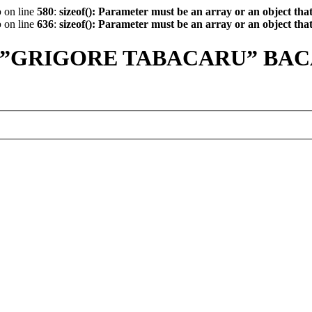
p
on line
580
:
sizeof(): Parameter must be an array or an object th
p
on line
636
:
sizeof(): Parameter must be an array or an object th
 ”GRIGORE TABACARU” BA