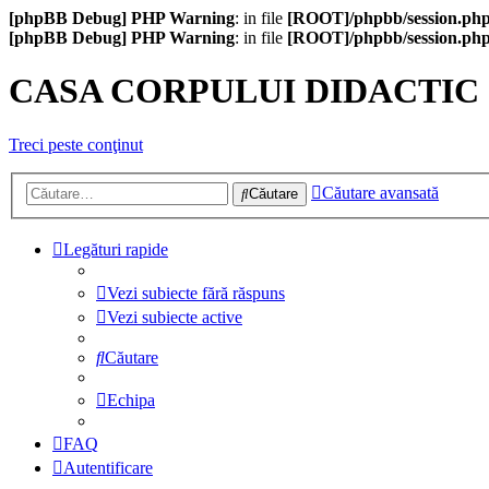
[phpBB Debug] PHP Warning
: in file
[ROOT]/phpbb/session.ph
[phpBB Debug] PHP Warning
: in file
[ROOT]/phpbb/session.ph
CASA CORPULUI DIDACTIC
Treci peste conţinut
Căutare avansată
Căutare
Legături rapide
Vezi subiecte fără răspuns
Vezi subiecte active
Căutare
Echipa
FAQ
Autentificare