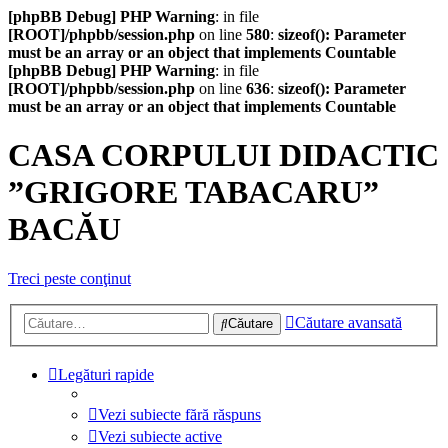
[phpBB Debug] PHP Warning
: in file
[ROOT]/phpbb/session.php
on line
580
:
sizeof(): Parameter
must be an array or an object that implements Countable
[phpBB Debug] PHP Warning
: in file
[ROOT]/phpbb/session.php
on line
636
:
sizeof(): Parameter
must be an array or an object that implements Countable
CASA CORPULUI DIDACTIC
”GRIGORE TABACARU”
BACĂU
Treci peste conţinut
Căutare avansată
Căutare
Legături rapide
Vezi subiecte fără răspuns
Vezi subiecte active