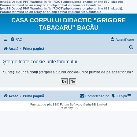
[phpBB Debug] PHP Warning
: in file
[ROOT]/phpbb/session.php
on line
580
:
sizeof():
Parameter must be an array or an object that implements Countable
[phpBB Debug] PHP Warning
: in file
[ROOT]/phpbb/session.php
on line
636
:
sizeof():
Parameter must be an array or an object that implements Countable
CASA CORPULUI DIDACTIC ”GRIGORE
TABACARU” BACĂU
FAQ
Autentificare
C
Acasă
Prima pagină
ă
Şterge toate cookie-urile forumului
u
t
Sunteţi sigur că doriţi ştergerea tuturor cookie-urilor primite de pe acest forum?
a
r
e
Acasă
Prima pagină
Contactează-ne
Echipa
Furnizat de
phpBB
® Forum Software © phpBB Limited
Power by:
IA