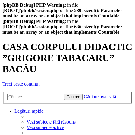
[phpBB Debug] PHP Warning
: in file
[ROOT]/phpbb/session.php
on line
580
:
sizeof(): Parameter
must be an array or an object that implements Countable
[phpBB Debug] PHP Warning
: in file
[ROOT]/phpbb/session.php
on line
636
:
sizeof(): Parameter
must be an array or an object that implements Countable
CASA CORPULUI DIDACTIC
”GRIGORE TABACARU”
BACĂU
Treci peste conţinut
Căutare avansată
Căutare
Legături rapide
Vezi subiecte fără răspuns
Vezi subiecte active