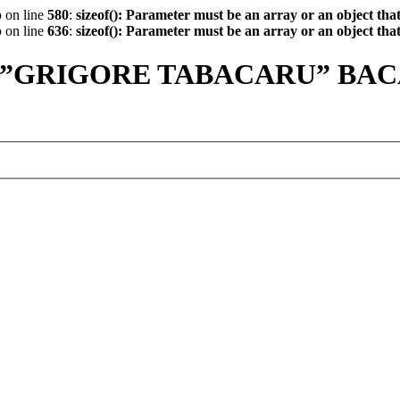
p
on line
580
:
sizeof(): Parameter must be an array or an object th
p
on line
636
:
sizeof(): Parameter must be an array or an object th
 ”GRIGORE TABACARU” BA