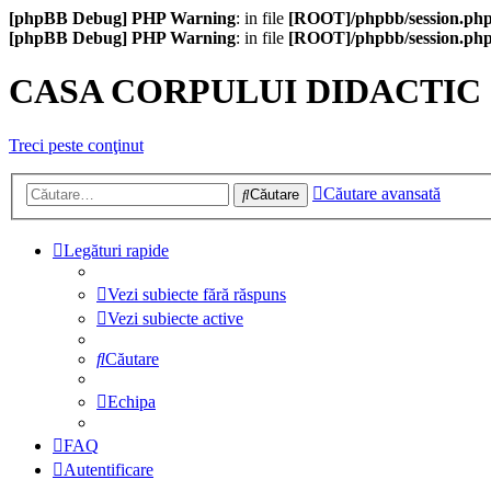
[phpBB Debug] PHP Warning
: in file
[ROOT]/phpbb/session.ph
[phpBB Debug] PHP Warning
: in file
[ROOT]/phpbb/session.ph
CASA CORPULUI DIDACTIC
Treci peste conţinut
Căutare avansată
Căutare
Legături rapide
Vezi subiecte fără răspuns
Vezi subiecte active
Căutare
Echipa
FAQ
Autentificare