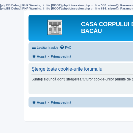
[phpBB Debug] PHP Warning
: in file
[ROOT]/phpbb/session.php
on line
580
:
sizeof(): Parame
[phpBB Debug] PHP Warning
: in file
[ROOT]/phpbb/session.php
on line
636
:
sizeof(): Parame
CASA CORPULUI 
BACĂU
Legături rapide
FAQ
Acasă
Prima pagină
Şterge toate cookie-urile forumului
Sunteţi sigur că doriţi ştergerea tuturor cookie-urilor primite d
Acasă
Prima pagină