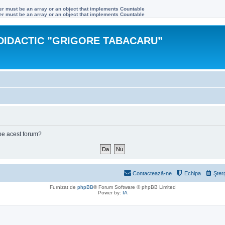
ter must be an array or an object that implements Countable
ter must be an array or an object that implements Countable
DIDACTIC ”GRIGORE TABACARU”
e pe acest forum?
Contactează-ne
Echipa
Şter
Furnizat de
phpBB
® Forum Software © phpBB Limited
Power by:
IA