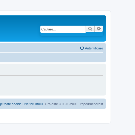
Căutare
Căutare avansată
Autentificare
ge toate cookie-urile forumului
Ora este UTC+03:00 Europe/Bucharest