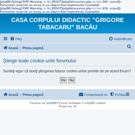
[phpBB Debug] PHP Warning
: in file
[ROOT]/phpbb/session.php
on line
580
:
sizeof():
Parameter must be an array or an object that implements Countable
[phpBB Debug] PHP Warning
: in file
[ROOT]/phpbb/session.php
on line
636
:
sizeof():
Parameter must be an array or an object that implements Countable
CASA CORPULUI DIDACTIC ”GRIGORE
TABACARU” BACĂU
FAQ
Autentificare
C
Acasă
Prima pagină
ă
Şterge toate cookie-urile forumului
u
t
Sunteţi sigur că doriţi ştergerea tuturor cookie-urilor primite de pe acest forum?
a
r
e
Acasă
Prima pagină
Contactează-ne
Echipa
Furnizat de
phpBB
® Forum Software © phpBB Limited
Power by:
IA