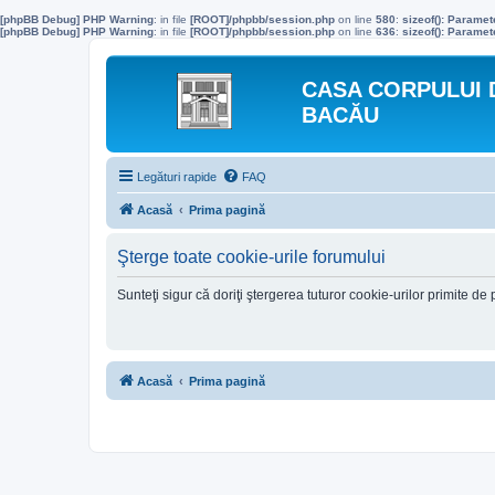
[phpBB Debug] PHP Warning
: in file
[ROOT]/phpbb/session.php
on line
580
:
sizeof(): Parame
[phpBB Debug] PHP Warning
: in file
[ROOT]/phpbb/session.php
on line
636
:
sizeof(): Parame
CASA CORPULUI 
BACĂU
Legături rapide
FAQ
Acasă
Prima pagină
Şterge toate cookie-urile forumului
Sunteţi sigur că doriţi ştergerea tuturor cookie-urilor primite d
Acasă
Prima pagină