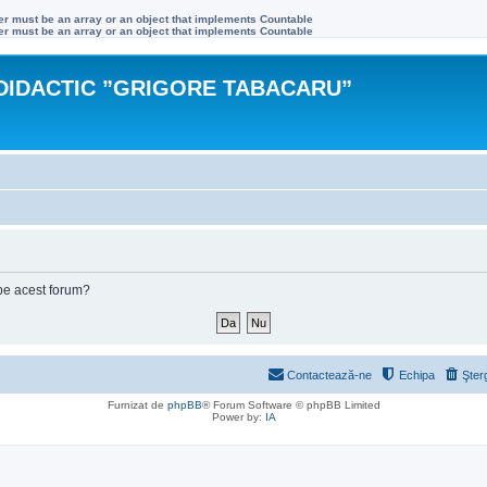
ter must be an array or an object that implements Countable
ter must be an array or an object that implements Countable
DIDACTIC ”GRIGORE TABACARU”
e pe acest forum?
Contactează-ne
Echipa
Şter
Furnizat de
phpBB
® Forum Software © phpBB Limited
Power by:
IA