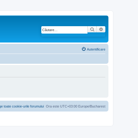
Căutare
Căutare avansată
Autentificare
ge toate cookie-urile forumului
Ora este UTC+03:00 Europe/Bucharest