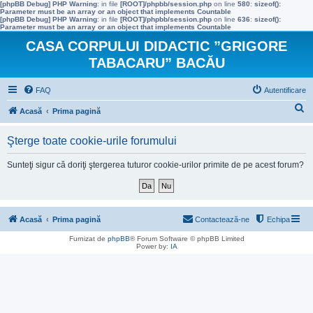
[phpBB Debug] PHP Warning
: in file
[ROOT]/phpbb/session.php
on line
580
:
sizeof():
Parameter must be an array or an object that implements Countable
[phpBB Debug] PHP Warning
: in file
[ROOT]/phpbb/session.php
on line
636
:
sizeof():
Parameter must be an array or an object that implements Countable
CASA CORPULUI DIDACTIC ”GRIGORE
TABACARU” BACĂU
FAQ
Autentificare
C
Acasă
Prima pagină
ă
Şterge toate cookie-urile forumului
u
t
Sunteţi sigur că doriţi ştergerea tuturor cookie-urilor primite de pe acest forum?
a
r
e
Acasă
Prima pagină
Contactează-ne
Echipa
Furnizat de
phpBB
® Forum Software © phpBB Limited
Power by:
IA