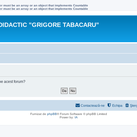
ter must be an array or an object that implements Countable
ter must be an array or an object that implements Countable
DIDACTIC ”GRIGORE TABACARU”
e pe acest forum?
Contactează-ne
Echipa
Şter
Furnizat de
phpBB
® Forum Software © phpBB Limited
Power by:
IA