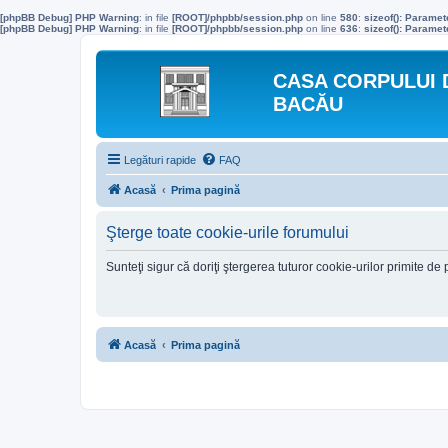
[phpBB Debug] PHP Warning
: in file
[ROOT]/phpbb/session.php
on line
580
:
sizeof(): Parame
[phpBB Debug] PHP Warning
: in file
[ROOT]/phpbb/session.php
on line
636
:
sizeof(): Parame
CASA CORPULUI 
BACĂU
Legături rapide
FAQ
Acasă
Prima pagină
Şterge toate cookie-urile forumului
Sunteţi sigur că doriţi ştergerea tuturor cookie-urilor primite d
Acasă
Prima pagină