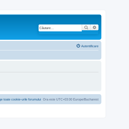
Căutare
Căutare avansată
Autentificare
ge toate cookie-urile forumului
Ora este UTC+03:00 Europe/Bucharest