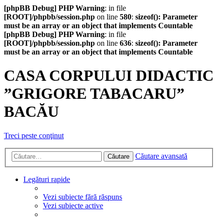
[phpBB Debug] PHP Warning
: in file
[ROOT]/phpbb/session.php
on line
580
:
sizeof(): Parameter
must be an array or an object that implements Countable
[phpBB Debug] PHP Warning
: in file
[ROOT]/phpbb/session.php
on line
636
:
sizeof(): Parameter
must be an array or an object that implements Countable
CASA CORPULUI DIDACTIC
”GRIGORE TABACARU”
BACĂU
Treci peste conţinut
Căutare avansată
Căutare
Legături rapide
Vezi subiecte fără răspuns
Vezi subiecte active