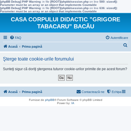
[phpBB Debug] PHP Warning
: in file
[ROOT]/phpbb/session.php
on line
580
:
sizeof():
Parameter must be an array or an object that implements Countable
[phpBB Debug] PHP Warning
: in file
[ROOT]/phpbb/session.php
on line
636
:
sizeof():
Parameter must be an array or an object that implements Countable
CASA CORPULUI DIDACTIC ”GRIGORE
TABACARU” BACĂU
FAQ
Autentificare
C
Acasă
Prima pagină
ă
Şterge toate cookie-urile forumului
u
t
Sunteţi sigur că doriţi ştergerea tuturor cookie-urilor primite de pe acest forum?
a
r
e
Acasă
Prima pagină
Contactează-ne
Echipa
Furnizat de
phpBB
® Forum Software © phpBB Limited
Power by:
IA