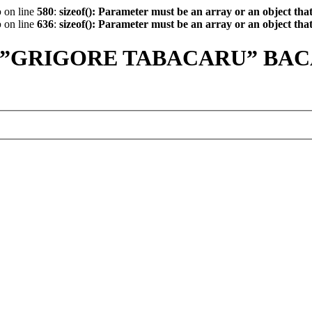
p
on line
580
:
sizeof(): Parameter must be an array or an object th
p
on line
636
:
sizeof(): Parameter must be an array or an object th
 ”GRIGORE TABACARU” BA