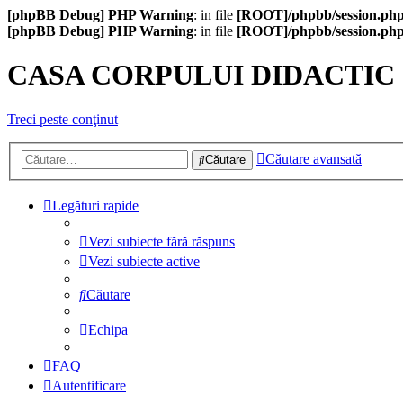
[phpBB Debug] PHP Warning
: in file
[ROOT]/phpbb/session.ph
[phpBB Debug] PHP Warning
: in file
[ROOT]/phpbb/session.ph
CASA CORPULUI DIDACTIC
Treci peste conţinut
Căutare avansată
Căutare
Legături rapide
Vezi subiecte fără răspuns
Vezi subiecte active
Căutare
Echipa
FAQ
Autentificare