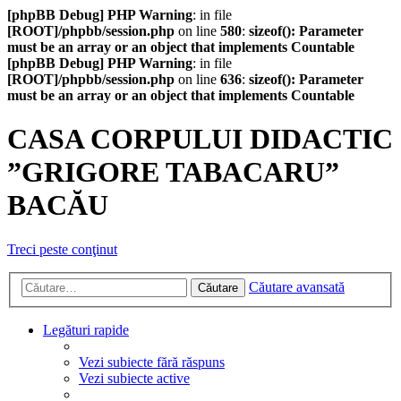
[phpBB Debug] PHP Warning
: in file
[ROOT]/phpbb/session.php
on line
580
:
sizeof(): Parameter
must be an array or an object that implements Countable
[phpBB Debug] PHP Warning
: in file
[ROOT]/phpbb/session.php
on line
636
:
sizeof(): Parameter
must be an array or an object that implements Countable
CASA CORPULUI DIDACTIC
”GRIGORE TABACARU”
BACĂU
Treci peste conţinut
Căutare avansată
Căutare
Legături rapide
Vezi subiecte fără răspuns
Vezi subiecte active