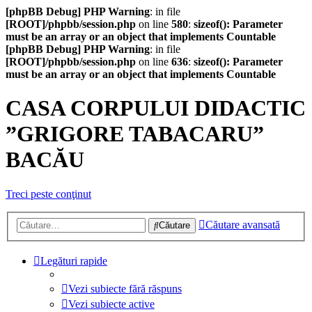
[phpBB Debug] PHP Warning
: in file
[ROOT]/phpbb/session.php
on line
580
:
sizeof(): Parameter
must be an array or an object that implements Countable
[phpBB Debug] PHP Warning
: in file
[ROOT]/phpbb/session.php
on line
636
:
sizeof(): Parameter
must be an array or an object that implements Countable
CASA CORPULUI DIDACTIC
”GRIGORE TABACARU”
BACĂU
Treci peste conţinut
Căutare avansată
Căutare
Legături rapide
Vezi subiecte fără răspuns
Vezi subiecte active