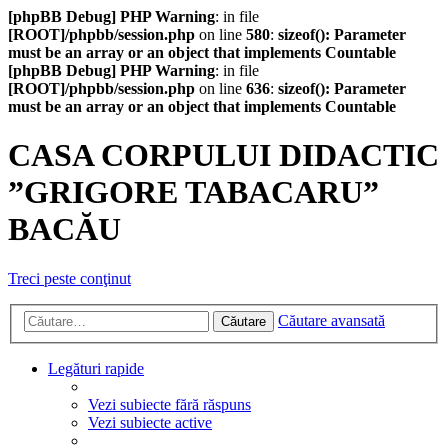
[phpBB Debug] PHP Warning
: in file
[ROOT]/phpbb/session.php
on line
580
:
sizeof(): Parameter
must be an array or an object that implements Countable
[phpBB Debug] PHP Warning
: in file
[ROOT]/phpbb/session.php
on line
636
:
sizeof(): Parameter
must be an array or an object that implements Countable
CASA CORPULUI DIDACTIC
”GRIGORE TABACARU”
BACĂU
Treci peste conţinut
Căutare avansată
Căutare
Legături rapide
Vezi subiecte fără răspuns
Vezi subiecte active