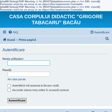
[phpBB Debug] PHP Warning
: in file
[ROOT]/phpbb/session.php
on line
580
:
sizeof():
Parameter must be an array or an object that implements Countable
[phpBB Debug] PHP Warning
: in file
[ROOT]/phpbb/session.php
on line
636
:
sizeof():
Parameter must be an array or an object that implements Countable
CASA CORPULUI DIDACTIC ”GRIGORE
TABACARU” BACĂU
FAQ
Autentificare
C
Acasă
Prima pagină
ă
Autentificare
u
t
Nume utilizator:
a
r
Parolă:
e
Am uitat parola
Autentifică-mă automat la fiecare vizită
Ascunde starea mea online în această sesiune