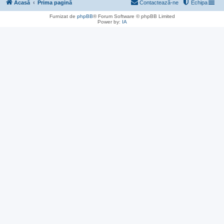
Acasă
Prima pagină
Contactează-ne
Echipa
Furnizat de
phpBB
® Forum Software © phpBB Limited
Power by:
IA