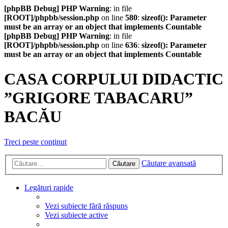
[phpBB Debug] PHP Warning
: in file
[ROOT]/phpbb/session.php
on line
580
:
sizeof(): Parameter
must be an array or an object that implements Countable
[phpBB Debug] PHP Warning
: in file
[ROOT]/phpbb/session.php
on line
636
:
sizeof(): Parameter
must be an array or an object that implements Countable
CASA CORPULUI DIDACTIC
”GRIGORE TABACARU”
BACĂU
Treci peste conţinut
Căutare avansată
Căutare
Legături rapide
Vezi subiecte fără răspuns
Vezi subiecte active