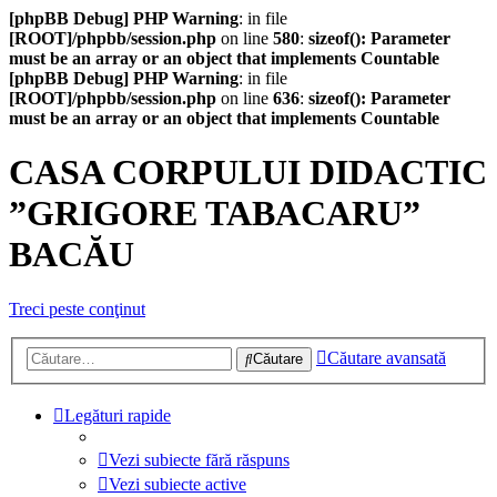
[phpBB Debug] PHP Warning
: in file
[ROOT]/phpbb/session.php
on line
580
:
sizeof(): Parameter
must be an array or an object that implements Countable
[phpBB Debug] PHP Warning
: in file
[ROOT]/phpbb/session.php
on line
636
:
sizeof(): Parameter
must be an array or an object that implements Countable
CASA CORPULUI DIDACTIC
”GRIGORE TABACARU”
BACĂU
Treci peste conţinut
Căutare avansată
Căutare
Legături rapide
Vezi subiecte fără răspuns
Vezi subiecte active