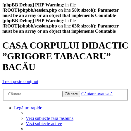
[phpBB Debug] PHP Warning
: in file
[ROOT]/phpbb/session.php
on line
580
:
sizeof(): Parameter
must be an array or an object that implements Countable
[phpBB Debug] PHP Warning
: in file
[ROOT]/phpbb/session.php
on line
636
:
sizeof(): Parameter
must be an array or an object that implements Countable
CASA CORPULUI DIDACTIC
”GRIGORE TABACARU”
BACĂU
Treci peste conţinut
Căutare avansată
Căutare
Legături rapide
Vezi subiecte fără răspuns
Vezi subiecte active