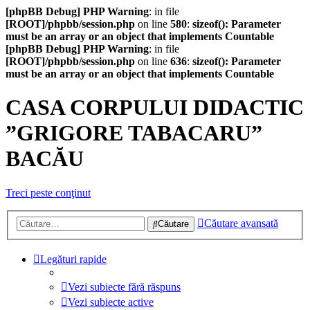
[phpBB Debug] PHP Warning
: in file
[ROOT]/phpbb/session.php
on line
580
:
sizeof(): Parameter
must be an array or an object that implements Countable
[phpBB Debug] PHP Warning
: in file
[ROOT]/phpbb/session.php
on line
636
:
sizeof(): Parameter
must be an array or an object that implements Countable
CASA CORPULUI DIDACTIC
”GRIGORE TABACARU”
BACĂU
Treci peste conţinut
Căutare avansată
Căutare
Legături rapide
Vezi subiecte fără răspuns
Vezi subiecte active