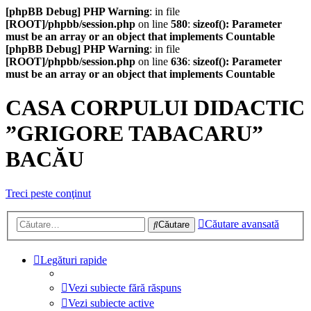
[phpBB Debug] PHP Warning
: in file
[ROOT]/phpbb/session.php
on line
580
:
sizeof(): Parameter
must be an array or an object that implements Countable
[phpBB Debug] PHP Warning
: in file
[ROOT]/phpbb/session.php
on line
636
:
sizeof(): Parameter
must be an array or an object that implements Countable
CASA CORPULUI DIDACTIC
”GRIGORE TABACARU”
BACĂU
Treci peste conţinut
Căutare avansată
Căutare
Legături rapide
Vezi subiecte fără răspuns
Vezi subiecte active