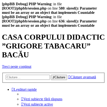
[phpBB Debug] PHP Warning
: in file
[ROOT]/phpbb/session.php
on line
580
:
sizeof(): Parameter
must be an array or an object that implements Countable
[phpBB Debug] PHP Warning
: in file
[ROOT]/phpbb/session.php
on line
636
:
sizeof(): Parameter
must be an array or an object that implements Countable
CASA CORPULUI DIDACTIC
”GRIGORE TABACARU”
BACĂU
Treci peste conţinut
Căutare avansată
Căutare
Legături rapide
Vezi subiecte fără răspuns
Vezi subiecte active