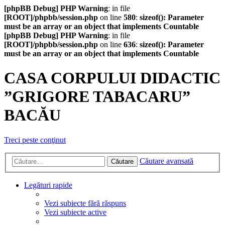
[phpBB Debug] PHP Warning
: in file
[ROOT]/phpbb/session.php
on line
580
:
sizeof(): Parameter
must be an array or an object that implements Countable
[phpBB Debug] PHP Warning
: in file
[ROOT]/phpbb/session.php
on line
636
:
sizeof(): Parameter
must be an array or an object that implements Countable
CASA CORPULUI DIDACTIC
”GRIGORE TABACARU”
BACĂU
Treci peste conţinut
Căutare avansată
Căutare
Legături rapide
Vezi subiecte fără răspuns
Vezi subiecte active