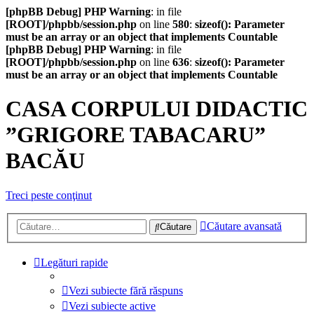
[phpBB Debug] PHP Warning
: in file
[ROOT]/phpbb/session.php
on line
580
:
sizeof(): Parameter
must be an array or an object that implements Countable
[phpBB Debug] PHP Warning
: in file
[ROOT]/phpbb/session.php
on line
636
:
sizeof(): Parameter
must be an array or an object that implements Countable
CASA CORPULUI DIDACTIC
”GRIGORE TABACARU”
BACĂU
Treci peste conţinut
Căutare avansată
Căutare
Legături rapide
Vezi subiecte fără răspuns
Vezi subiecte active