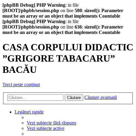
[phpBB Debug] PHP Warning
: in file
[ROOT]/phpbb/session.php
on line
580
:
sizeof(): Parameter
must be an array or an object that implements Countable
[phpBB Debug] PHP Warning
: in file
[ROOT]/phpbb/session.php
on line
636
:
sizeof(): Parameter
must be an array or an object that implements Countable
CASA CORPULUI DIDACTIC
”GRIGORE TABACARU”
BACĂU
Treci peste conţinut
Căutare avansată
Căutare
Legături rapide
Vezi subiecte fără răspuns
Vezi subiecte active