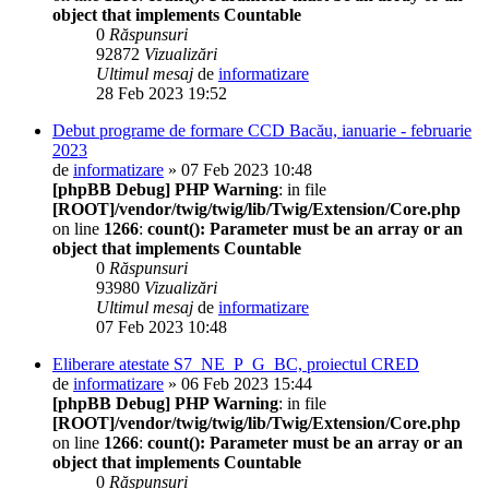
object that implements Countable
0
Răspunsuri
92872
Vizualizări
Ultimul mesaj
de
informatizare
28 Feb 2023 19:52
Debut programe de formare CCD Bacău, ianuarie - februarie
2023
de
informatizare
» 07 Feb 2023 10:48
[phpBB Debug] PHP Warning
: in file
[ROOT]/vendor/twig/twig/lib/Twig/Extension/Core.php
on line
1266
:
count(): Parameter must be an array or an
object that implements Countable
0
Răspunsuri
93980
Vizualizări
Ultimul mesaj
de
informatizare
07 Feb 2023 10:48
Eliberare atestate S7_NE_P_G_BC, proiectul CRED
de
informatizare
» 06 Feb 2023 15:44
[phpBB Debug] PHP Warning
: in file
[ROOT]/vendor/twig/twig/lib/Twig/Extension/Core.php
on line
1266
:
count(): Parameter must be an array or an
object that implements Countable
0
Răspunsuri