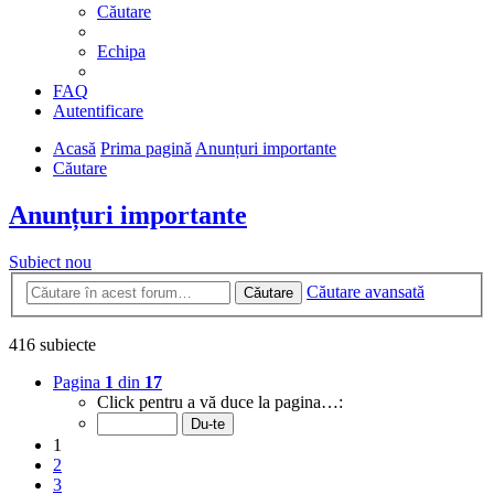
Căutare
Echipa
FAQ
Autentificare
Acasă
Prima pagină
Anunțuri importante
Căutare
Anunțuri importante
Subiect nou
Căutare avansată
Căutare
416 subiecte
Pagina
1
din
17
Click pentru a vă duce la pagina…:
1
2
3