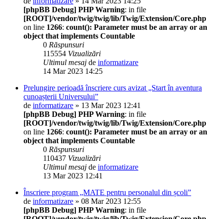
de
informatizare
» 14 Mar 2023 14:25
[phpBB Debug] PHP Warning
: in file
[ROOT]/vendor/twig/twig/lib/Twig/Extension/Core.php
on line
1266
:
count(): Parameter must be an array or an
object that implements Countable
0
Răspunsuri
115554
Vizualizări
Ultimul mesaj
de
informatizare
14 Mar 2023 14:25
Prelungire perioadă înscriere curs avizat „Start în aventura
cunoașterii Universului”
de
informatizare
» 13 Mar 2023 12:41
[phpBB Debug] PHP Warning
: in file
[ROOT]/vendor/twig/twig/lib/Twig/Extension/Core.php
on line
1266
:
count(): Parameter must be an array or an
object that implements Countable
0
Răspunsuri
110437
Vizualizări
Ultimul mesaj
de
informatizare
13 Mar 2023 12:41
Înscriere program „MATE pentru personalul din școli”
de
informatizare
» 08 Mar 2023 12:55
[phpBB Debug] PHP Warning
: in file
[ROOT]/vendor/twig/twig/lib/Twig/Extension/Core.php