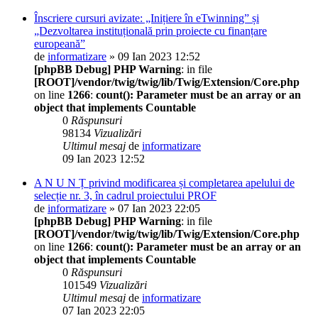
Înscriere cursuri avizate: „Inițiere în eTwinning” și
„Dezvoltarea instituțională prin proiecte cu finanțare
europeană”
de
informatizare
» 09 Ian 2023 12:52
[phpBB Debug] PHP Warning
: in file
[ROOT]/vendor/twig/twig/lib/Twig/Extension/Core.php
on line
1266
:
count(): Parameter must be an array or an
object that implements Countable
0
Răspunsuri
98134
Vizualizări
Ultimul mesaj
de
informatizare
09 Ian 2023 12:52
A N U N Ț privind modificarea și completarea apelului de
selecție nr. 3, în cadrul proiectului PROF
de
informatizare
» 07 Ian 2023 22:05
[phpBB Debug] PHP Warning
: in file
[ROOT]/vendor/twig/twig/lib/Twig/Extension/Core.php
on line
1266
:
count(): Parameter must be an array or an
object that implements Countable
0
Răspunsuri
101549
Vizualizări
Ultimul mesaj
de
informatizare
07 Ian 2023 22:05