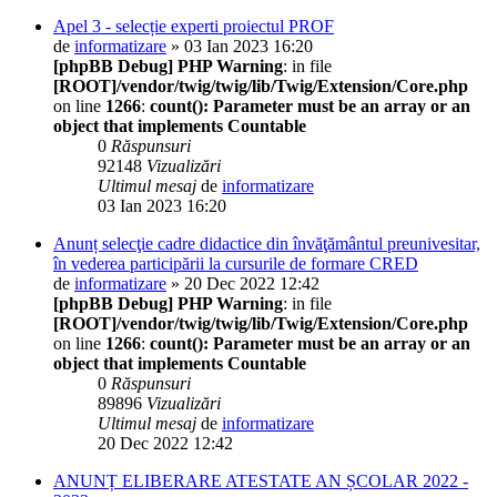
Apel 3 - selecție experti proiectul PROF
de
informatizare
» 03 Ian 2023 16:20
[phpBB Debug] PHP Warning
: in file
[ROOT]/vendor/twig/twig/lib/Twig/Extension/Core.php
on line
1266
:
count(): Parameter must be an array or an
object that implements Countable
0
Răspunsuri
92148
Vizualizări
Ultimul mesaj
de
informatizare
03 Ian 2023 16:20
Anunț selecţie cadre didactice din învăţământul preunivesitar,
în vederea participării la cursurile de formare CRED
de
informatizare
» 20 Dec 2022 12:42
[phpBB Debug] PHP Warning
: in file
[ROOT]/vendor/twig/twig/lib/Twig/Extension/Core.php
on line
1266
:
count(): Parameter must be an array or an
object that implements Countable
0
Răspunsuri
89896
Vizualizări
Ultimul mesaj
de
informatizare
20 Dec 2022 12:42
ANUNȚ ELIBERARE ATESTATE AN ȘCOLAR 2022 -