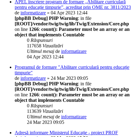
APEL înscriere program de formare „Abilitare curriculară
pentru educație timpurie”, acreditat prin OME nr. 3811/2023
de
informatizare
» 04 Apr 2023 12:44
[phpBB Debug] PHP Warning
: in file
[ROOT]/vendor/twig/twig/lib/Twig/Extension/Core.php
on line
1266
:
count(): Parameter must be an array or an
object that implements Countable
0
Răspunsuri
117658
Vizualizări
Ultimul mesaj
de
informatizare
04 Apr 2023 12:44
Programul de formare "Abilitare curriculară pentru educație
timpurie"
de
informatizare
» 24 Mar 2023 09:05
[phpBB Debug] PHP Warning
: in file
[ROOT]/vendor/twig/twig/lib/Twig/Extension/Core.php
on line
1266
:
count(): Parameter must be an array or an
object that implements Countable
0
Răspunsuri
113639
Vizualizări
Ultimul mesaj
de
informatizare
24 Mar 2023 09:05
Adresă informare Ministerul Educație - proiect PROF