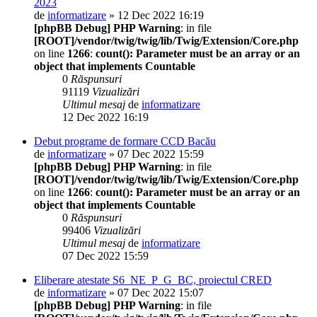
2023
de
informatizare
» 12 Dec 2022 16:19
[phpBB Debug] PHP Warning
: in file
[ROOT]/vendor/twig/twig/lib/Twig/Extension/Core.php
on line
1266
:
count(): Parameter must be an array or an
object that implements Countable
0
Răspunsuri
91119
Vizualizări
Ultimul mesaj
de
informatizare
12 Dec 2022 16:19
Debut programe de formare CCD Bacău
de
informatizare
» 07 Dec 2022 15:59
[phpBB Debug] PHP Warning
: in file
[ROOT]/vendor/twig/twig/lib/Twig/Extension/Core.php
on line
1266
:
count(): Parameter must be an array or an
object that implements Countable
0
Răspunsuri
99406
Vizualizări
Ultimul mesaj
de
informatizare
07 Dec 2022 15:59
Eliberare atestate S6_NE_P_G_BC, proiectul CRED
de
informatizare
» 07 Dec 2022 15:07
[phpBB Debug] PHP Warning
: in file