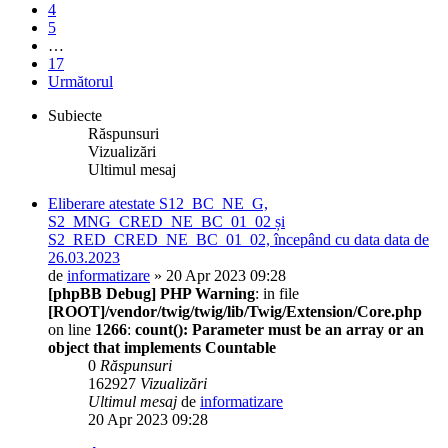
4
5
…
17
Următorul
Subiecte
Răspunsuri
Vizualizări
Ultimul mesaj
Eliberare atestate S12_BC_NE_G,
S2_MNG_CRED_NE_BC_01_02 și
S2_RED_CRED_NE_BC_01_02, începând cu data data de
26.03.2023
de
informatizare
» 20 Apr 2023 09:28
[phpBB Debug] PHP Warning
: in file
[ROOT]/vendor/twig/twig/lib/Twig/Extension/Core.php
on line
1266
:
count(): Parameter must be an array or an
object that implements Countable
0
Răspunsuri
162927
Vizualizări
Ultimul mesaj
de
informatizare
20 Apr 2023 09:28