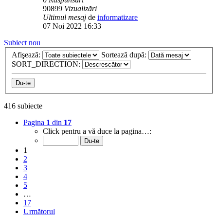
90899
Vizualizări
Ultimul mesaj
de
informatizare
07 Noi 2022 16:33
Subiect nou
Afişează:
Sortează după:
SORT_DIRECTION:
416 subiecte
Pagina
1
din
17
Click pentru a vă duce la pagina…:
1
2
3
4
5
…
17
Următorul