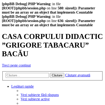
[phpBB Debug] PHP Warning
: in file
[ROOT]/phpbb/session.php
on line
580
:
sizeof(): Parameter
must be an array or an object that implements Countable
[phpBB Debug] PHP Warning
: in file
[ROOT]/phpbb/session.php
on line
636
:
sizeof(): Parameter
must be an array or an object that implements Countable
CASA CORPULUI DIDACTIC
”GRIGORE TABACARU”
BACĂU
Treci peste conţinut
Căutare avansată
Căutare
Legături rapide
Vezi subiecte fără răspuns
Vezi subiecte active