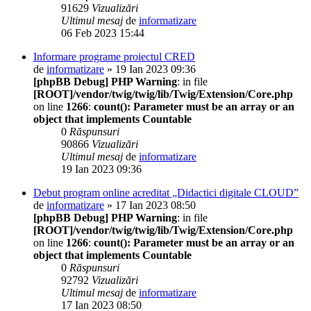
91629
Vizualizări
Ultimul mesaj
de
informatizare
06 Feb 2023 15:44
Informare programe proiectul CRED
de
informatizare
» 19 Ian 2023 09:36
[phpBB Debug] PHP Warning
: in file
[ROOT]/vendor/twig/twig/lib/Twig/Extension/Core.php
on line
1266
:
count(): Parameter must be an array or an
object that implements Countable
0
Răspunsuri
90866
Vizualizări
Ultimul mesaj
de
informatizare
19 Ian 2023 09:36
Debut program online acreditat „Didactici digitale CLOUD”
de
informatizare
» 17 Ian 2023 08:50
[phpBB Debug] PHP Warning
: in file
[ROOT]/vendor/twig/twig/lib/Twig/Extension/Core.php
on line
1266
:
count(): Parameter must be an array or an
object that implements Countable
0
Răspunsuri
92792
Vizualizări
Ultimul mesaj
de
informatizare
17 Ian 2023 08:50