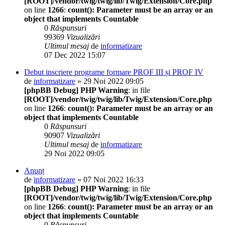
[ROOT]/vendor/twig/twig/lib/Twig/Extension/Core.php
on line
1266
:
count(): Parameter must be an array or an
object that implements Countable
0
Răspunsuri
99369
Vizualizări
Ultimul mesaj
de
informatizare
07 Dec 2022 15:07
Debut inscriere programe formare PROF III și PROF IV
de
informatizare
» 29 Noi 2022 09:05
[phpBB Debug] PHP Warning
: in file
[ROOT]/vendor/twig/twig/lib/Twig/Extension/Core.php
on line
1266
:
count(): Parameter must be an array or an
object that implements Countable
0
Răspunsuri
90907
Vizualizări
Ultimul mesaj
de
informatizare
29 Noi 2022 09:05
Anunț
de
informatizare
» 07 Noi 2022 16:33
[phpBB Debug] PHP Warning
: in file
[ROOT]/vendor/twig/twig/lib/Twig/Extension/Core.php
on line
1266
:
count(): Parameter must be an array or an
object that implements Countable
0
Răspunsuri