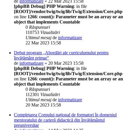
de
informatizare
» 22 Mar 2023 15:58
[phpBB Debug] PHP Warning
: in file
[ROOT]/vendor/twig/twig/lib/Twig/Extension/Core.php
on line
1266
:
count(): Parameter must be an array or an
object that implements Countable
0
Răspunsuri
110753
Vizualizări
Ultimul mesaj
de
informatizare
22 Mar 2023 15:58
Debut program „Abordări ale curriculumului pentru
învățământ primar”
de
informatizare
» 20 Mar 2023 15:58
[phpBB Debug] PHP Warning
: in file
[ROOT]/vendor/twig/twig/lib/Twig/Extension/Core.php
on line
1266
:
count(): Parameter must be an array or an
object that implements Countable
0
Răspunsuri
112301
Vizualizări
Ultimul mesaj
de
informatizare
20 Mar 2023 15:58
Completarea Corpului național de formatori în domeniul
mentoratului de carieră didactică din învățământul
preuniversitar