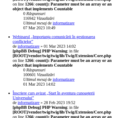
on line
1266
:
count(): Parameter must be an array or an
object that implements Countable
0
Răspunsuri
116942
Vizualizări
Ultimul mesaj
de
informatizare
07 Mar 2023 10:49
Webinarul „Importanța comunicării în gestionarea
conflictelor”
de
informatizare
» 01 Mar 2023 14:02
[phpBB Debug] PHP Warning
: in file
[ROOT]/vendor/twig/twig/lib/Twig/Extension/Core.php
on line
1266
:
count(): Parameter must be an array or an
object that implements Countable
0
Răspunsuri
100601
Vizualizări
Ultimul mesaj
de
informatizare
01 Mar 2023 14:02
Înscriere curs avizat „Start în aventura cunoașterii
Universului”
de
informatizare
» 28 Feb 2023 19:52
[phpBB Debug] PHP Warning
: in file
[ROOT]/vendor/twig/twig/lib/Twig/Extension/Core.php
on line
1266
:
count(): Parameter must be an array or an