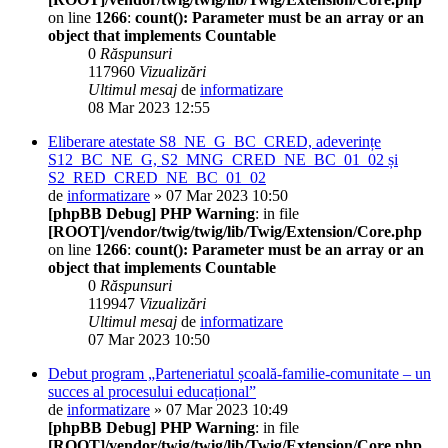
on line
1266
:
count(): Parameter must be an array or an
object that implements Countable
0
Răspunsuri
117960
Vizualizări
Ultimul mesaj
de
informatizare
08 Mar 2023 12:55
Eliberare atestate S8_NE_G_BC_CRED, adeverințe
S12_BC_NE_G, S2_MNG_CRED_NE_BC_01_02 și
S2_RED_CRED_NE_BC_01_02
de
informatizare
» 07 Mar 2023 10:50
[phpBB Debug] PHP Warning
: in file
[ROOT]/vendor/twig/twig/lib/Twig/Extension/Core.php
on line
1266
:
count(): Parameter must be an array or an
object that implements Countable
0
Răspunsuri
119947
Vizualizări
Ultimul mesaj
de
informatizare
07 Mar 2023 10:50
Debut program „Parteneriatul școală-familie-comunitate – un
succes al procesului educațional”
de
informatizare
» 07 Mar 2023 10:49
[phpBB Debug] PHP Warning
: in file
[ROOT]/vendor/twig/twig/lib/Twig/Extension/Core.php